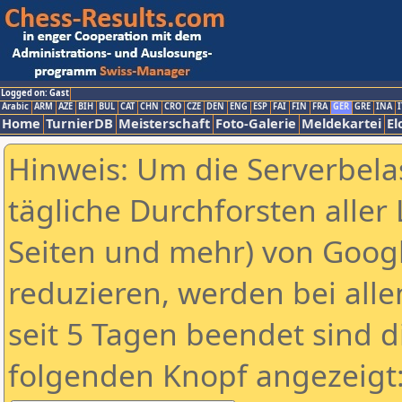
Logged on: Gast
Arabic
ARM
AZE
BIH
BUL
CAT
CHN
CRO
CZE
DEN
ENG
ESP
FAI
FIN
FRA
GER
GRE
INA
I
Home
TurnierDB
Meisterschaft
Foto-Galerie
Meldekartei
El
Hinweis: Um die Serverbela
tägliche Durchforsten aller 
Seiten und mehr) von Goog
reduzieren, werden bei alle
seit 5 Tagen beendet sind d
folgenden Knopf angezeigt