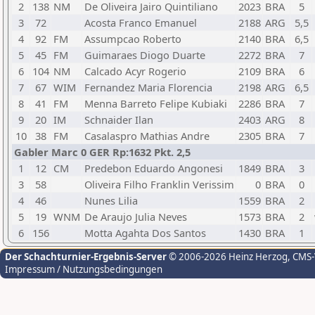
2
138
NM
De Oliveira Jairo Quintiliano
2023
BRA
5
3
72
Acosta Franco Emanuel
2188
ARG
5,5
4
92
FM
Assumpcao Roberto
2140
BRA
6,5
5
45
FM
Guimaraes Diogo Duarte
2272
BRA
7
6
104
NM
Calcado Acyr Rogerio
2109
BRA
6
7
67
WIM
Fernandez Maria Florencia
2198
ARG
6,5
8
41
FM
Menna Barreto Felipe Kubiaki
2286
BRA
7
9
20
IM
Schnaider Ilan
2403
ARG
8
10
38
FM
Casalaspro Mathias Andre
2305
BRA
7
Gabler Marc 0 GER Rp:1632 Pkt. 2,5
1
12
CM
Predebon Eduardo Angonesi
1849
BRA
3
3
58
Oliveira Filho Franklin Verissim
0
BRA
0
4
46
Nunes Lilia
1559
BRA
2
5
19
WNM
De Araujo Julia Neves
1573
BRA
2
6
156
Motta Agahta Dos Santos
1430
BRA
1
Der Schachturnier-Ergebnis-Server
© 2006-2026 Heinz Herzog
, CMS
Impressum / Nutzungsbedingungen