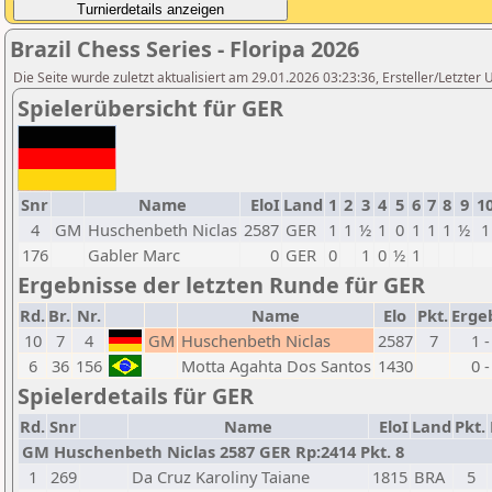
Brazil Chess Series - Floripa 2026
Die Seite wurde zuletzt aktualisiert am 29.01.2026 03:23:36, Ersteller/Letzter 
Spielerübersicht für GER
Snr
Name
EloI
Land
1
2
3
4
5
6
7
8
9
1
4
GM
Huschenbeth Niclas
2587
GER
1
1
½
1
0
1
1
1
½
1
176
Gabler Marc
0
GER
0
1
0
½
1
Ergebnisse der letzten Runde für GER
Rd.
Br.
Nr.
Name
Elo
Pkt.
Erge
10
7
4
GM
Huschenbeth Niclas
2587
7
1 -
6
36
156
Motta Agahta Dos Santos
1430
0 -
Spielerdetails für GER
Rd.
Snr
Name
EloI
Land
Pkt.
GM Huschenbeth Niclas 2587 GER Rp:2414 Pkt. 8
1
269
Da Cruz Karoliny Taiane
1815
BRA
5