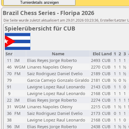
Brazil Chess Series - Floripa 2026
Die Seite wurde zuletzt aktualisiert am 29.01.2026 03:23:36, Ersteller/Letzter 
Spielerübersicht für CUB
Snr
Name
EloI
Land
1
2
3
11
IM
Elias Reyes Jorge Roberto
2493
CUB
1
1
1
46
WGM
Linares Napoles Oleiny
2270
CUB
1
1
½
70
FM
Saiz Rodriguez Daniel Evelio
2189
CUB
1
1
½
79
Garcia Camejo Gonzalo Giraldo
2181
CUB
½
0
½
91
Lavigne Lopez Raul Leonardo
2143
CUB
1
1
0
9
Lavigne Lopez Raul Leonardo
2168
CUB
1
1
1
22
IM
Elias Reyes Jorge Roberto
2274
CUB
1
1
1
31
WGM
Linares Napoles Oleiny
2215
CUB
1
½
1
36
FM
Saiz Rodriguez Daniel Evelio
2173
CUB
0
1
1
38
Lavigne Lopez Raul Leonardo
2168
CUB
1
1
0
96
IM
Elias Reyes Jorge Roberto
2438
CUB
1
½
½