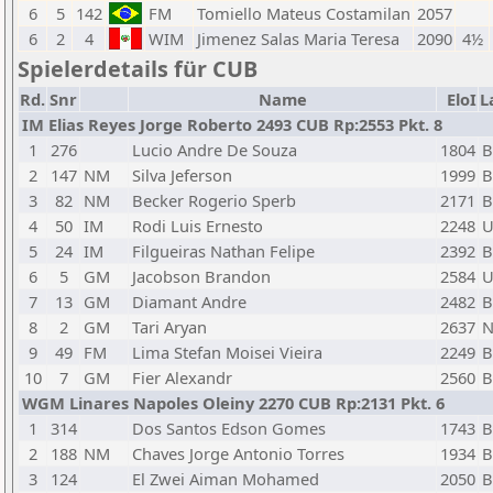
6
5
142
FM
Tomiello Mateus Costamilan
2057
6
2
4
WIM
Jimenez Salas Maria Teresa
2090
4½
Spielerdetails für CUB
Rd.
Snr
Name
EloI
L
IM Elias Reyes Jorge Roberto 2493 CUB Rp:2553 Pkt. 8
1
276
Lucio Andre De Souza
1804
B
2
147
NM
Silva Jeferson
1999
B
3
82
NM
Becker Rogerio Sperb
2171
B
4
50
IM
Rodi Luis Ernesto
2248
5
24
IM
Filgueiras Nathan Felipe
2392
B
6
5
GM
Jacobson Brandon
2584
U
7
13
GM
Diamant Andre
2482
B
8
2
GM
Tari Aryan
2637
9
49
FM
Lima Stefan Moisei Vieira
2249
B
10
7
GM
Fier Alexandr
2560
B
WGM Linares Napoles Oleiny 2270 CUB Rp:2131 Pkt. 6
1
314
Dos Santos Edson Gomes
1743
B
2
188
NM
Chaves Jorge Antonio Torres
1934
B
3
124
El Zwei Aiman Mohamed
2050
B