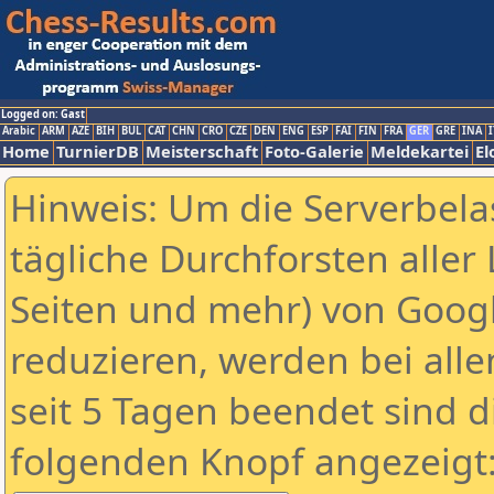
Logged on: Gast
Arabic
ARM
AZE
BIH
BUL
CAT
CHN
CRO
CZE
DEN
ENG
ESP
FAI
FIN
FRA
GER
GRE
INA
I
Home
TurnierDB
Meisterschaft
Foto-Galerie
Meldekartei
El
Hinweis: Um die Serverbela
tägliche Durchforsten aller 
Seiten und mehr) von Goog
reduzieren, werden bei alle
seit 5 Tagen beendet sind d
folgenden Knopf angezeigt