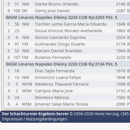
5
51
NM
Starke Bruno Orlando
2140
B
6
106
IM
Gemy Jose Daniel
2287
B
WGM Linares Napoles Oleiny 2233 CUB Rp:2253 Pkt. 5
1
50
NM
Tischler Lema Garcia Maria Eduarda
1648
B
2
23
Sousa Vinicius Moraes Avellaneda
1863
B
3
6
NM
Alonso Leonardo Espinha
2024
B
4
91
FM
Guimaraes Diogo Duarte
2174
B
5
52
NM
Mariani Daniel Brandao
1944
B
6
107
FM
Bolanos Fernando
2226
B
WGM Linares Napoles Oleiny 2233 CUB Rp:2134 Pkt. 5
1
16
Dias Tayla Fernanda
1616
B
2
10
NM
Simoncini Luana Felipe
1848
B
3
5
WFM
Medeiros Thauane Ferreira
1958
B
4
2
WIM
Campos Maria Jose
2152
A
5
24
Monteiro Melissa
1502
B
6
4
WIM
Jimenez Salas Maria Teresa
2090
P
Der Schachturnier-Ergebnis-Server
© 2006-2026 Heinz Herzog
, CMS
Impressum / Nutzungsbedingungen