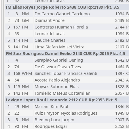
11
62
Leonardi Lucas
2030
B
IM Elias Reyes Jorge Roberto 2438 CUB Rp:2189 Pkt. 3,5
1
3
NM
Do Carmo Gabriel Carckeno
1934
B
2
73
GM
Diamant Andre
2439
B
3
167
FM
Contreras Huaman Fiorella
2144
P
4
53
Leonardi Lucas
1984
B
5
114
FM
Gauche Charles
2182
B
6
141
FM
Lima Stefan Moisei Vieira
2107
B
FM Saiz Rodriguez Daniel Evelio 2140 CUB Rp:2015 Pkt. 4,5
1
4
Serapiao Gabriel Oening
1642
B
2
74
De Oliveira Otavio Tives
1464
B
3
168
WFM
Sanchez Tobar Francisca Valenti
1897
C
4
54
Acosta Pablo Alejandro
2043
A
5
115
NM
Moyses Sobrinho Elias
1828
B
6
142
FM
Tomiello Mateus Costamilan
2057
B
Lavigne Lopez Raul Leonardo 2112 CUB Rp:2353 Pkt. 5
1
49
NM
Mariani Kim Paul
1846
B
2
22
Ruiz Frayson Nycolas Rodrigues
1949
B
3
5
NM
Bieging Luca Jurgen
2007
B
4
90
FM
Rodrigues Edgar
2252
B