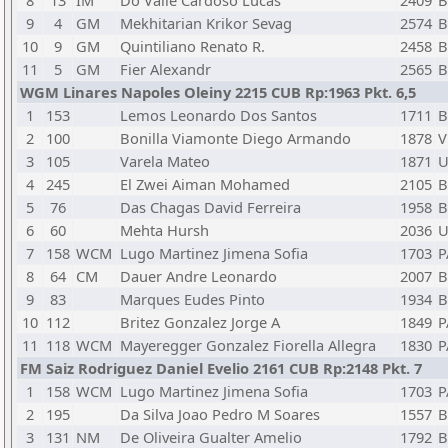
8
13
IM
Do Valle Cardoso Lucas
2409
B
9
4
GM
Mekhitarian Krikor Sevag
2574
B
10
9
GM
Quintiliano Renato R.
2458
B
11
5
GM
Fier Alexandr
2565
B
WGM Linares Napoles Oleiny 2215 CUB Rp:1963 Pkt. 6,5
1
153
Lemos Leonardo Dos Santos
1711
B
2
100
Bonilla Viamonte Diego Armando
1878
V
3
105
Varela Mateo
1871
4
245
El Zwei Aiman Mohamed
2105
B
5
76
Das Chagas David Ferreira
1958
B
6
60
Mehta Hursh
2036
U
7
158
WCM
Lugo Martinez Jimena Sofia
1703
P
8
64
CM
Dauer Andre Leonardo
2007
B
9
83
Marques Eudes Pinto
1934
B
10
112
Britez Gonzalez Jorge A
1849
P
11
118
WCM
Mayeregger Gonzalez Fiorella Allegra
1830
P
FM Saiz Rodriguez Daniel Evelio 2161 CUB Rp:2148 Pkt. 7
1
158
WCM
Lugo Martinez Jimena Sofia
1703
P
2
195
Da Silva Joao Pedro M Soares
1557
B
3
131
NM
De Oliveira Gualter Amelio
1792
B