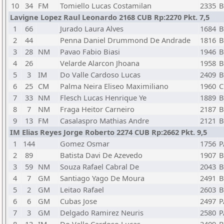
10
34
FM
Tomiello Lucas Costamilan
2335
B
Lavigne Lopez Raul Leonardo 2168 CUB Rp:2270 Pkt. 7,5
1
66
Jurado Laura Alves
1684
B
2
44
Penna Daniel Drummond De Andrade
1816
B
3
28
NM
Pavao Fabio Biasi
1946
B
4
26
Velarde Alarcon Jhoana
1958
B
5
3
IM
Do Valle Cardoso Lucas
2409
B
6
25
CM
Palma Neira Eliseo Maximiliano
1960
C
7
33
NM
Flesch Lucas Henrique Ye
1889
B
8
7
NM
Fraga Heitor Carneiro
2187
B
9
13
FM
Casalaspro Mathias Andre
2121
B
IM Elias Reyes Jorge Roberto 2274 CUB Rp:2662 Pkt. 9,5
1
144
Gomez Osmar
1756
P
2
89
Batista Davi De Azevedo
1907
B
3
59
NM
Souza Rafael Cabral De
2043
B
4
7
GM
Santiago Yago De Moura
2491
B
5
2
GM
Leitao Rafael
2603
B
6
6
GM
Cubas Jose
2497
P
7
3
GM
Delgado Ramirez Neuris
2580
P