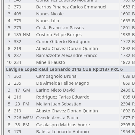
2
379
Barrios Pinanez Carlos Emmanuel
1653
P
3
408
Nunes Nicole
1600
B
4
373
Nunes Lilia
1663
B
5
279
Costa Francisco Passos
1801
B
6
185
NM
Cristino Felipe Borges
1938
B
7
332
Conor Gilberto Bordignon
1722
B
8
219
Abasto Chavez Dorian Quintin
1892
B
9
287
Ramazzotte Alexandre Franco
1782
B
10
234
Minelli Fausto
1872
B
Lavigne Lopez Raul Leonardo 2143 CUB Rp:2137 Pkt. 6
1
360
Campagnolo Bruna
1689
B
2
235
De Almeida Felipe Magno
1869
B
3
17
GM
Larino Nieto David
2436
E
4
216
Rodriguez Farias Eduardo
1895
5
23
FM
Melian Juan Sebastian
2394
P
6
219
Abasto Chavez Dorian Quintin
1892
B
7
226
WFM
Oviedo Acosta Paula
1877
P
8
38
FM
Casalaspro Mathias Andre
2305
B
9
179
Batista Leonardo Antonio
1954
B