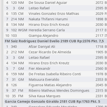
4
120
NM
De Sousa Daniel Aguiar
2072
B
5
3
GM
Leitao Rafael
2595
B
6
135
CM
Vinales Gonzalez Enzo Mathias
2029
P
7
214
NM
Nakata Thifanni Harumi
1898
B
8
134
NM
Hirano Enzo Erich Kreutz
2030
B
9
102
WGM
Heredia Serrano Carla
2117
E
10
103
Giampa Alejandro
2117
I
FM Saiz Rodriguez Daniel Evelio 2189 CUB Rp:2376 Pkt. 7,5
1
340
Afzar Daniyal Ali
1718
B
2
212
NM
Cezar Ricardo De Almeida
1905
B
3
3
GM
Leitao Rafael
2595
B
4
134
NM
Hirano Enzo Erich Kreutz
2030
B
5
7
GM
Fier Alexandr
2560
B
6
159
NM
De Freitas Isabella Ribeiro Conti
1978
B
7
31
GM
Matsuura Everaldo
2353
B
8
126
Figueroa Matias Alejandro
2045
B
9
37
FM
Ribeiro Matheus Mendes Domingues
2315
B
10
35
FM
Silva Kaua Marques
2331
B
Garcia Camejo Gonzalo Giraldo 2181 CUB Rp:1763 Pkt. 5
1
349
Goncalves Eduardo Moutinho
1709
B