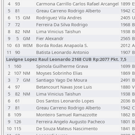
4
93
Carmona Carrillo Carlos Rafael Arcangel
1899
E
5
81
Greau Carreno Rodrigo Alberto
1942
C
6
15
GM
Rodriguez Vila Andres
2405
7
72
Ferreira Da Silva Rodrigo
1968
B
8
82
NM
Lima Vinicius Taishun
1938
B
9
5
GM
Fier Alexandr
2565
B
10
63
WIM
Borda Rodas Anapaola S.
2012
A
11
90
Batista Leonardo Antonio
1907
B
Lavigne Lopez Raul Leonardo 2168 CUB Rp:2077 Pkt. 7,5
1
160
Spinola Guilherme Grava
1699
B
2
107
NM
Moyses Sobrinho Elias
1869
B
3
7
GM
Santiago Yago De Moura
2491
B
4
97
Betancourt Navas Jose Luis
1880
V
5
82
NM
Lima Vinicius Taishun
1938
B
6
61
Dos Santos Leonardo Lopes
2036
B
7
81
Greau Carreno Rodrigo Alberto
1942
C
8
109
Monteiro Samuel Ramazzotte
1862
B
9
126
Ferreira Angelo Augusto Pacheco
1801
B
10
115
De Souza Mateus Nascimento
1841
B