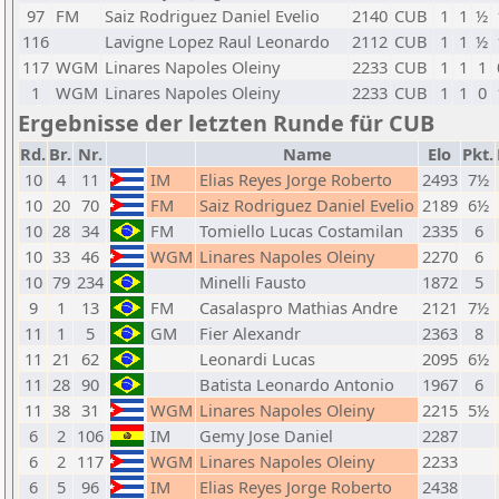
97
FM
Saiz Rodriguez Daniel Evelio
2140
CUB
1
1
½
116
Lavigne Lopez Raul Leonardo
2112
CUB
1
1
½
117
WGM
Linares Napoles Oleiny
2233
CUB
1
1
1
1
WGM
Linares Napoles Oleiny
2233
CUB
1
1
0
Ergebnisse der letzten Runde für CUB
Rd.
Br.
Nr.
Name
Elo
Pkt.
10
4
11
IM
Elias Reyes Jorge Roberto
2493
7½
10
20
70
FM
Saiz Rodriguez Daniel Evelio
2189
6½
10
28
34
FM
Tomiello Lucas Costamilan
2335
6
10
33
46
WGM
Linares Napoles Oleiny
2270
6
10
79
234
Minelli Fausto
1872
5
9
1
13
FM
Casalaspro Mathias Andre
2121
7½
11
1
5
GM
Fier Alexandr
2363
8
11
21
62
Leonardi Lucas
2095
6½
11
28
90
Batista Leonardo Antonio
1967
6
11
38
31
WGM
Linares Napoles Oleiny
2215
5½
6
2
106
IM
Gemy Jose Daniel
2287
6
2
117
WGM
Linares Napoles Oleiny
2233
6
5
96
IM
Elias Reyes Jorge Roberto
2438