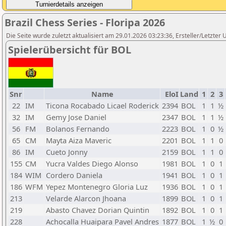
Brazil Chess Series - Floripa 2026
Die Seite wurde zuletzt aktualisiert am 29.01.2026 03:23:36, Ersteller/Letzter 
Spielerübersicht für BOL
Snr
Name
EloI
Land
1
2
3
22
IM
Ticona Rocabado Licael Roderick
2394
BOL
1
1
½
32
IM
Gemy Jose Daniel
2347
BOL
1
1
½
56
FM
Bolanos Fernando
2223
BOL
1
0
½
65
CM
Mayta Aiza Maveric
2201
BOL
1
1
0
86
IM
Cueto Jonny
2159
BOL
1
1
0
155
CM
Yucra Valdes Diego Alonso
1981
BOL
1
0
1
184
WIM
Cordero Daniela
1941
BOL
1
0
1
186
WFM
Yepez Montenegro Gloria Luz
1936
BOL
1
0
1
213
Velarde Alarcon Jhoana
1899
BOL
1
0
1
219
Abasto Chavez Dorian Quintin
1892
BOL
1
0
1
228
Achocalla Huaipara Pavel Andres
1877
BOL
1
½
0