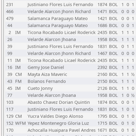
231
Justiniano Flores Luis Fernando
1874
BOL
1
0
1
466
Velarde Alarcon Jhonn Richard
1471
BOL
0
0
0
479
Salamanca Paraguayo Mateo
1421
BOL
0
0
1
44
Salamanca Paraguayo Mateo
1686
BOL
0
0
1
2
IM
Ticona Rocabado Licael Roderick
2435
BOL
1
1
1
26
Velarde Alarcon Jhoana
1958
BOL
1
1
1
39
Justiniano Flores Luis Fernando
1831
BOL
0
1
1
99
Velarde Alarcon Jhonn Richard
1467
BOL
0
0
0
11
IM
Ticona Rocabado Licael Roderick
2435
BOL
1
1
1
16
IM
Gemy Jose Daniel
2392
BOL
1
1
1
39
CM
Mayta Aiza Maveric
2160
BOL
1
1
½
43
FM
Bolanos Fernando
2150
BOL
1
1
1
45
IM
Cueto Jonny
2126
BOL
1
1
0
77
Velarde Alarcon Jhoana
1958
BOL
1
0
½
103
Abasto Chavez Dorian Quintin
1874
BOL
0
0
1
117
Justiniano Flores Luis Fernando
1831
BOL
1
0
1
129
CM
Yucra Valdes Diego Alonso
1795
BOL
0
1
0
152
WFM
Yepez Montenegro Gloria Luz
1715
BOL
0
1
0
170
Achocalla Huaipara Pavel Andres
1671
BOL
0
1
0