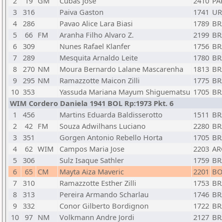
2
19
GM
Cubas Jose
2410
PA
3
316
Paiva Gaston
1741
U
4
286
Pavao Alice Lara Biasi
1789
BR
5
66
FM
Aranha Filho Alvaro Z.
2199
BR
6
309
Nunes Rafael Klanfer
1756
BR
7
289
Mesquita Arnaldo Leite
1780
BR
8
270
NM
Moura Bernardo Lalane Mascarenha
1813
BR
9
295
NM
Ramazzotte Maicon Zilli
1775
BR
10
353
Yassuda Mariana Mayum Shiguematsu
1705
BR
WIM Cordero Daniela 1941 BOL Rp:1973 Pkt. 6
1
456
Martins Eduarda Baldisserotto
1511
BR
2
42
FM
Souza Adwilhans Luciano
2280
BR
3
351
Gorgen Antonio Rebello Horta
1705
BR
4
62
WIM
Campos Maria Jose
2203
AR
5
306
Sulz Isaque Sathler
1759
BR
6
65
CM
Mayta Aiza Maveric
2201
BO
7
310
Ramazzotte Esther Zilli
1753
BR
8
313
Pereira Armando Scharlau
1746
BR
9
332
Conor Gilberto Bordignon
1722
BR
10
97
NM
Volkmann Andre Jordi
2127
BR