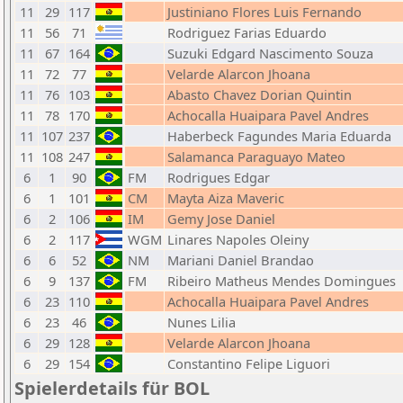
11
29
117
Justiniano Flores Luis Fernando
11
56
71
Rodriguez Farias Eduardo
11
67
164
Suzuki Edgard Nascimento Souza
11
72
77
Velarde Alarcon Jhoana
11
76
103
Abasto Chavez Dorian Quintin
11
78
170
Achocalla Huaipara Pavel Andres
11
107
237
Haberbeck Fagundes Maria Eduarda
11
108
247
Salamanca Paraguayo Mateo
6
1
90
FM
Rodrigues Edgar
6
1
101
CM
Mayta Aiza Maveric
6
2
106
IM
Gemy Jose Daniel
6
2
117
WGM
Linares Napoles Oleiny
6
6
52
NM
Mariani Daniel Brandao
6
9
137
FM
Ribeiro Matheus Mendes Domingues
6
23
110
Achocalla Huaipara Pavel Andres
6
23
46
Nunes Lilia
6
29
128
Velarde Alarcon Jhoana
6
29
154
Constantino Felipe Liguori
Spielerdetails für BOL