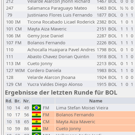
212
Velarde Alarcon Jhonn Richard
1467
BOL
0
0
0
247
Salamanca Paraguayo Mateo
1463
BOL
½
½
0
79
Justiniano Flores Luis Fernando
1877
BOL
0
1
1
100
IM
Ticona Rocabado Licael Roderick
2382
BOL
1
0
1
101
CM
Mayta Aiza Maveric
2151
BOL
1
1
1
106
IM
Gemy Jose Daniel
2287
BOL
1
1
0
107
FM
Bolanos Fernando
2226
BOL
1
1
1
110
Achocalla Huaipara Pavel Andres
1798
BOL
0
1
0
111
Abasto Chavez Dorian Quintin
1918
BOL
1
1
0
113
IM
Cueto Jonny
2213
BOL
0
1
1
127
WIM
Cordero Daniela
1983
BOL
1
1
0
128
Velarde Alarcon Jhoana
1924
BOL
1
0
0
129
CM
Yucra Valdes Diego Alonso
1915
BOL
1
0
1
Ergebnisse der letzten Runde für BOL
Rd.
Br.
Nr.
Name
10
14
49
FM
Lima Stefan Moisei Vieira
10
17
56
FM
Bolanos Fernando
10
18
65
CM
Mayta Aiza Maveric
10
59
86
IM
Cueto Jonny