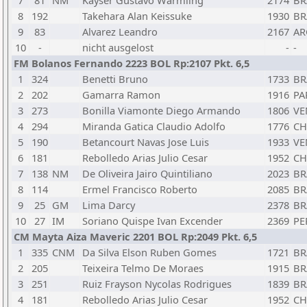
7
81
NM
Kayser Gustavo Warmling
2174
BR
8
192
Takehara Alan Keissuke
1930
BR
9
83
Alvarez Leandro
2167
AR
10
-
nicht ausgelost
-
-
FM Bolanos Fernando 2223 BOL Rp:2107 Pkt. 6,5
1
324
Benetti Bruno
1733
BR
2
202
Gamarra Ramon
1916
PA
3
273
Bonilla Viamonte Diego Armando
1806
VE
4
294
Miranda Gatica Claudio Adolfo
1776
CH
5
190
Betancourt Navas Jose Luis
1933
VE
6
181
Rebolledo Arias Julio Cesar
1952
CH
7
138
NM
De Oliveira Jairo Quintiliano
2023
BR
8
114
Ermel Francisco Roberto
2085
BR
9
25
GM
Lima Darcy
2378
BR
10
27
IM
Soriano Quispe Ivan Excender
2369
PE
CM Mayta Aiza Maveric 2201 BOL Rp:2049 Pkt. 6,5
1
335
CNM
Da Silva Elson Ruben Gomes
1721
BR
2
205
Teixeira Telmo De Moraes
1915
BR
3
251
Ruiz Frayson Nycolas Rodrigues
1839
BR
4
181
Rebolledo Arias Julio Cesar
1952
CH