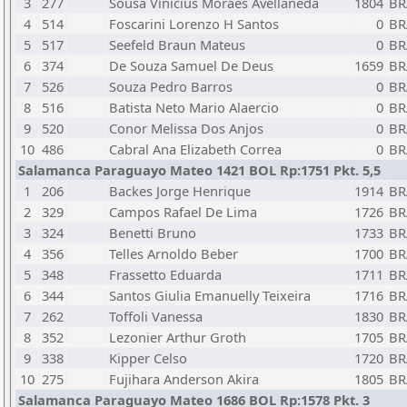
3
277
Sousa Vinicius Moraes Avellaneda
1804
BR
4
514
Foscarini Lorenzo H Santos
0
BR
5
517
Seefeld Braun Mateus
0
BR
6
374
De Souza Samuel De Deus
1659
BR
7
526
Souza Pedro Barros
0
BR
8
516
Batista Neto Mario Alaercio
0
BR
9
520
Conor Melissa Dos Anjos
0
BR
10
486
Cabral Ana Elizabeth Correa
0
BR
Salamanca Paraguayo Mateo 1421 BOL Rp:1751 Pkt. 5,5
1
206
Backes Jorge Henrique
1914
BR
2
329
Campos Rafael De Lima
1726
BR
3
324
Benetti Bruno
1733
BR
4
356
Telles Arnoldo Beber
1700
BR
5
348
Frassetto Eduarda
1711
BR
6
344
Santos Giulia Emanuelly Teixeira
1716
BR
7
262
Toffoli Vanessa
1830
BR
8
352
Lezonier Arthur Groth
1705
BR
9
338
Kipper Celso
1720
BR
10
275
Fujihara Anderson Akira
1805
BR
Salamanca Paraguayo Mateo 1686 BOL Rp:1578 Pkt. 3