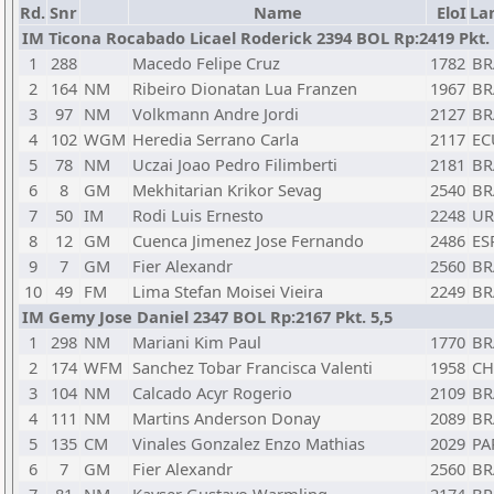
Rd.
Snr
Name
EloI
La
IM Ticona Rocabado Licael Roderick 2394 BOL Rp:2419 Pkt. 
1
288
Macedo Felipe Cruz
1782
BR
2
164
NM
Ribeiro Dionatan Lua Franzen
1967
BR
3
97
NM
Volkmann Andre Jordi
2127
BR
4
102
WGM
Heredia Serrano Carla
2117
EC
5
78
NM
Uczai Joao Pedro Filimberti
2181
BR
6
8
GM
Mekhitarian Krikor Sevag
2540
BR
7
50
IM
Rodi Luis Ernesto
2248
U
8
12
GM
Cuenca Jimenez Jose Fernando
2486
ES
9
7
GM
Fier Alexandr
2560
BR
10
49
FM
Lima Stefan Moisei Vieira
2249
BR
IM Gemy Jose Daniel 2347 BOL Rp:2167 Pkt. 5,5
1
298
NM
Mariani Kim Paul
1770
BR
2
174
WFM
Sanchez Tobar Francisca Valenti
1958
CH
3
104
NM
Calcado Acyr Rogerio
2109
BR
4
111
NM
Martins Anderson Donay
2089
BR
5
135
CM
Vinales Gonzalez Enzo Mathias
2029
PA
6
7
GM
Fier Alexandr
2560
BR