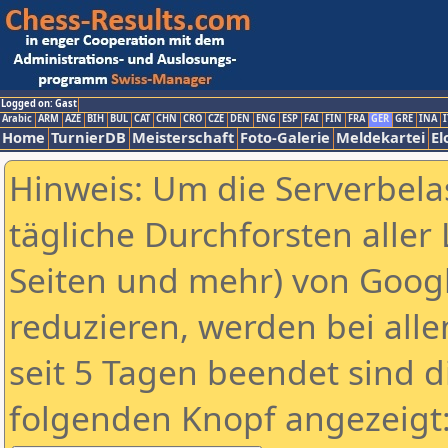
Logged on: Gast
Arabic
ARM
AZE
BIH
BUL
CAT
CHN
CRO
CZE
DEN
ENG
ESP
FAI
FIN
FRA
GER
GRE
INA
I
Home
TurnierDB
Meisterschaft
Foto-Galerie
Meldekartei
El
Hinweis: Um die Serverbela
tägliche Durchforsten aller 
Seiten und mehr) von Goog
reduzieren, werden bei alle
seit 5 Tagen beendet sind d
folgenden Knopf angezeigt