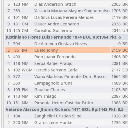
6
123
NM
Dias Anderson Tatsch
2063
BR
7
353
Yassuda Mariana Mayum Shiguematsu
1705
BR
8
101
NM
Da Silva Lucas Pereira Mendes
2119
BR
9
131
CM
Dauer Andre Leonardo
2038
BR
10
125
CM
Carvalho Guillermo
2045
U
Justiniano Flores Luis Fernando 1874 BOL Rp:1964 Pkt. 6
1
504
De Almeida Gustavo Neves
0
BR
2
86
IM
Cueto Jonny
2159
BO
3
400
Rigo Joanir Fernando
1606
BR
4
118
NM
Serpa Rafael Araujo
2081
BR
5
102
WGM
Heredia Serrano Carla
2117
EC
6
372
Viana Matheus Pimentel Dom Bosco
1664
BR
7
360
Campagnolo Bruna
1689
BR
8
105
FM
Gauche Charles
2103
BR
9
113
NM
Kim Thiago
2087
BR
10
151
NM
Pimenta Heitor Castelar Britto
1988
BR
Velarde Alarcon Jhonn Richard 1471 BOL Rp:1443 Pkt. 3,5
1
194
Zanghelini Cristian Silnei
1928
BR
2
320
NM
Grams Leon Honke
1736
BR