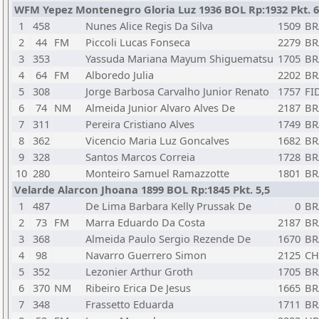
WFM Yepez Montenegro Gloria Luz 1936 BOL Rp:1932 Pkt. 6
1
458
Nunes Alice Regis Da Silva
1509
BR
2
44
FM
Piccoli Lucas Fonseca
2279
BR
3
353
Yassuda Mariana Mayum Shiguematsu
1705
BR
4
64
FM
Alboredo Julia
2202
BR
5
308
Jorge Barbosa Carvalho Junior Renato
1757
FI
6
74
NM
Almeida Junior Alvaro Alves De
2187
BR
7
311
Pereira Cristiano Alves
1749
BR
8
362
Vicencio Maria Luz Goncalves
1682
BR
9
328
Santos Marcos Correia
1728
BR
10
280
Monteiro Samuel Ramazzotte
1801
BR
Velarde Alarcon Jhoana 1899 BOL Rp:1845 Pkt. 5,5
1
487
De Lima Barbara Kelly Prussak De
0
BR
2
73
FM
Marra Eduardo Da Costa
2187
BR
3
368
Almeida Paulo Sergio Rezende De
1670
BR
4
98
Navarro Guerrero Simon
2125
CH
5
352
Lezonier Arthur Groth
1705
BR
6
370
NM
Ribeiro Erica De Jesus
1665
BR
7
348
Frassetto Eduarda
1711
BR