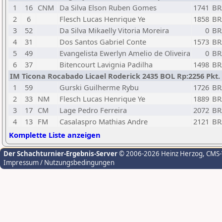
1
16
CNM
Da Silva Elson Ruben Gomes
1741
BR
2
6
Flesch Lucas Henrique Ye
1858
BR
3
52
Da Silva Mikaelly Vitoria Moreira
0
BR
4
31
Dos Santos Gabriel Conte
1573
BR
5
49
Evangelista Ewerlyn Amelio de Oliveira
0
BR
6
37
Bitencourt Lavignia Padilha
1498
BR
IM Ticona Rocabado Licael Roderick 2435 BOL Rp:2256 Pkt. 
1
59
Gurski Guilherme Rybu
1726
BR
2
33
NM
Flesch Lucas Henrique Ye
1889
BR
3
17
CM
Lage Pedro Ferreira
2072
BR
4
13
FM
Casalaspro Mathias Andre
2121
BR
Komplette Liste anzeigen
Der Schachturnier-Ergebnis-Server
© 2006-2026 Heinz Herzog
, CMS
Impressum / Nutzungsbedingungen