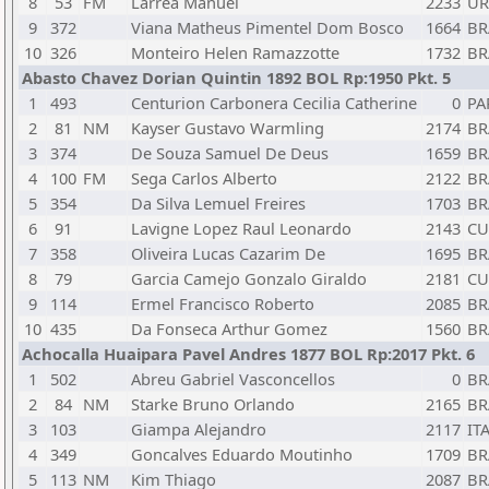
8
53
FM
Larrea Manuel
2233
U
9
372
Viana Matheus Pimentel Dom Bosco
1664
BR
10
326
Monteiro Helen Ramazzotte
1732
BR
Abasto Chavez Dorian Quintin 1892 BOL Rp:1950 Pkt. 5
1
493
Centurion Carbonera Cecilia Catherine
0
PA
2
81
NM
Kayser Gustavo Warmling
2174
BR
3
374
De Souza Samuel De Deus
1659
BR
4
100
FM
Sega Carlos Alberto
2122
BR
5
354
Da Silva Lemuel Freires
1703
BR
6
91
Lavigne Lopez Raul Leonardo
2143
CU
7
358
Oliveira Lucas Cazarim De
1695
BR
8
79
Garcia Camejo Gonzalo Giraldo
2181
CU
9
114
Ermel Francisco Roberto
2085
BR
10
435
Da Fonseca Arthur Gomez
1560
BR
Achocalla Huaipara Pavel Andres 1877 BOL Rp:2017 Pkt. 6
1
502
Abreu Gabriel Vasconcellos
0
BR
2
84
NM
Starke Bruno Orlando
2165
BR
3
103
Giampa Alejandro
2117
IT
4
349
Goncalves Eduardo Moutinho
1709
BR
5
113
NM
Kim Thiago
2087
BR