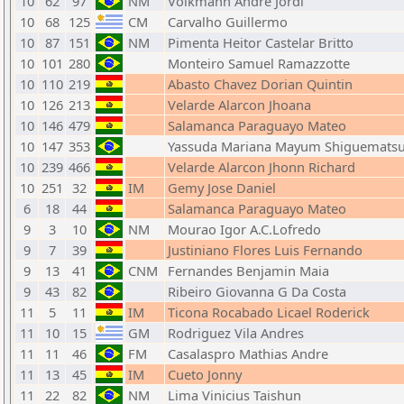
10
62
97
NM
Volkmann Andre Jordi
10
68
125
CM
Carvalho Guillermo
10
87
151
NM
Pimenta Heitor Castelar Britto
10
101
280
Monteiro Samuel Ramazzotte
10
110
219
Abasto Chavez Dorian Quintin
10
126
213
Velarde Alarcon Jhoana
10
146
479
Salamanca Paraguayo Mateo
10
147
353
Yassuda Mariana Mayum Shiguemats
10
239
466
Velarde Alarcon Jhonn Richard
10
251
32
IM
Gemy Jose Daniel
6
18
44
Salamanca Paraguayo Mateo
9
3
10
NM
Mourao Igor A.C.Lofredo
9
7
39
Justiniano Flores Luis Fernando
9
13
41
CNM
Fernandes Benjamin Maia
9
43
82
Ribeiro Giovanna G Da Costa
11
5
11
IM
Ticona Rocabado Licael Roderick
11
10
15
GM
Rodriguez Vila Andres
11
11
46
FM
Casalaspro Mathias Andre
11
13
45
IM
Cueto Jonny
11
22
82
NM
Lima Vinicius Taishun