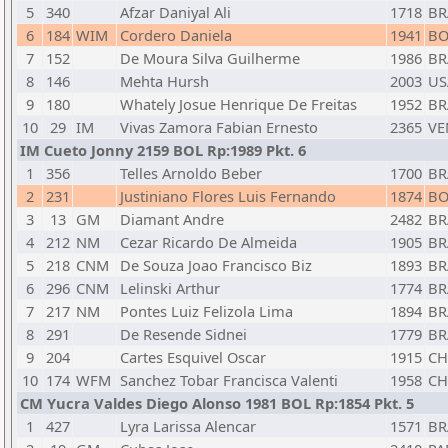
5
340
Afzar Daniyal Ali
1718
BR
6
184
WIM
Cordero Daniela
1941
BO
7
152
De Moura Silva Guilherme
1986
BR
8
146
Mehta Hursh
2003
US
9
180
Whately Josue Henrique De Freitas
1952
BR
10
29
IM
Vivas Zamora Fabian Ernesto
2365
VE
IM Cueto Jonny 2159 BOL Rp:1989 Pkt. 6
1
356
Telles Arnoldo Beber
1700
BR
2
231
Justiniano Flores Luis Fernando
1874
BO
3
13
GM
Diamant Andre
2482
BR
4
212
NM
Cezar Ricardo De Almeida
1905
BR
5
218
CNM
De Souza Joao Francisco Biz
1893
BR
6
296
CNM
Lelinski Arthur
1774
BR
7
217
NM
Pontes Luiz Felizola Lima
1894
BR
8
291
De Resende Sidnei
1779
BR
9
204
Cartes Esquivel Oscar
1915
CH
10
174
WFM
Sanchez Tobar Francisca Valenti
1958
CH
CM Yucra Valdes Diego Alonso 1981 BOL Rp:1854 Pkt. 5
1
427
Lyra Larissa Alencar
1571
BR