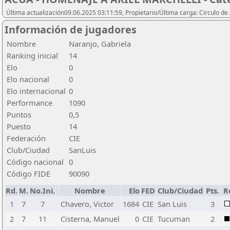
Última actualización09.06.2025 03:11:59, Propietario/Última carga: Circulo de
Información de jugadores
Nombre
Naranjo, Gabriela
Ranking inicial
14
Elo
0
Elo nacional
0
Elo internacional
0
Performance
1090
Puntos
0,5
Puesto
14
Federación
CIE
Club/Ciudad
SanLuis
Código nacional
0
Código FIDE
90090
Rd.
M.
No.Ini.
Nombre
Elo
FED
Club/Ciudad
Pts.
R
1
7
7
Chavero, Victor
1684
CIE
San Luis
3
2
7
11
Cisterna, Manuel
0
CIE
Tucuman
2