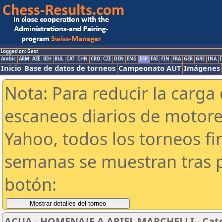
Logged on: Gast
Arabic
ARM
AZE
BIH
BUL
CAT
CHN
CRO
CZE
DEN
ENG
ESP
FAI
FIN
FRA
GER
GRE
INA
I
Inicio
Base de datos de torneos
Campeonato AUT
Imágenes
Nota: Para reducir la carga 
escaneos diarios de motor
Yahoo, todos los torneos f
semanas se muestran tras p
botón:
ACUA - HOMENAJE A ARIEL MARCHELLI - Cate