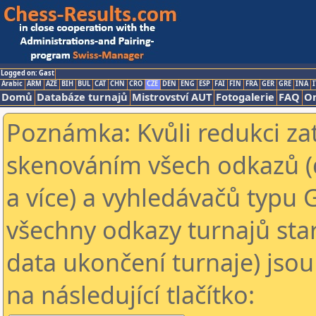
Logged on: Gast
Arabic
ARM
AZE
BIH
BUL
CAT
CHN
CRO
CZE
DEN
ENG
ESP
FAI
FIN
FRA
GER
GRE
INA
I
Domů
Databáze turnajů
Mistrovství AUT
Fotogalerie
FAQ
On
Poznámka: Kvůli redukci za
skenováním všech odkazů (
a více) a vyhledávačů typu 
všechny odkazy turnajů star
data ukončení turnaje) jsou
na následující tlačítko: