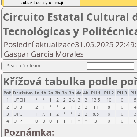
Circuito Estatal Cultural
Tecnológicas y Politécnic
Poslední aktualizace31.05.2025 22:49:
Gaspar Garcia Morales
Search for team
Křížová tabulka podle po
Poř.
Družstvo
1a
1b
2a
2b
3a
3b
4a
4b
PH 1
PH 2
PH 3
PH
1
UTCH
*
*
1
2
2
2½
3
3
13,5
10
0
5
2
UTB
2
1
*
*
2
1
3
2
11
8
0
4
3
UPCH
1
½
1
2
*
*
2
2
8,5
6
0
3
4
UTP
0
0
0
1
1
1
*
*
3
0
0
0
Poznámka: