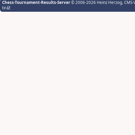
Chess-Tournament-Results-Server
© 2006-2026 Heinz Herzog
, CMS-
tiráž