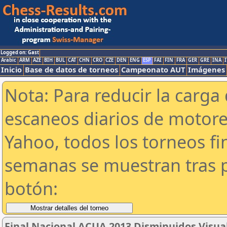
Logged on: Gast
Arabic
ARM
AZE
BIH
BUL
CAT
CHN
CRO
CZE
DEN
ENG
ESP
FAI
FIN
FRA
GER
GRE
INA
I
Inicio
Base de datos de torneos
Campeonato AUT
Imágenes
Nota: Para reducir la carga 
escaneos diarios de motor
Yahoo, todos los torneos f
semanas se muestran tras p
botón:
Final Nacional ACUA 2013 Disminuidos Visua