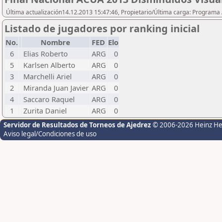
Última actualización14.12.2013 15:47:46, Propietario/Última carga: Programa
Listado de jugadores por ranking inicial
No.
Nombre
FED
Elo
6
Elias Roberto
ARG
0
5
Karlsen Alberto
ARG
0
3
Marchelli Ariel
ARG
0
2
Miranda Juan Javier
ARG
0
4
Saccaro Raquel
ARG
0
1
Zurita Daniel
ARG
0
Servidor de Resultados de Torneos de Ajedrez
© 2006-2026 Heinz H
Aviso legal/Condiciones de uso