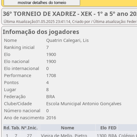
36º TORNEIO DE XADREZ - XEK - 1º a 5º ano 20
Última Atualização31.05.2025 23:41:14, Criado por / Última atualização: Fed
Infomação dos jogadores
Nome
Quatrin Calegari, Lis
Ranking inicial
7
Elo
1900
Elo nacional
1900
Elo internacional
0
Performance
1708
Pontos
4
Lugar
8
Federação
BRA
Clube/Cidade
Escola Municipal Antonio Gonçalves
Número nacional
0
Ano de nascimento
2016
Rd.
Tab.
Nº.Inic.
Nome
Elo
FED
1
7
27
Vieira de Mello, Pietro
1300
BRA
Colégio 