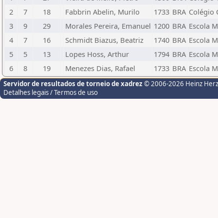
2
7
18
Fabbrin Abelin, Murilo
1733
BRA
Colégio 
3
9
29
Morales Pereira, Emanuel
1200
BRA
Escola M
4
7
16
Schmidt Biazus, Beatriz
1740
BRA
Escola M
5
5
13
Lopes Hoss, Arthur
1794
BRA
Escola M
6
8
19
Menezes Dias, Rafael
1733
BRA
Escola M
Servidor de resultados de torneio de xadrez
© 2006-2026 Heinz Her
Detalhes legais / Termos de uso