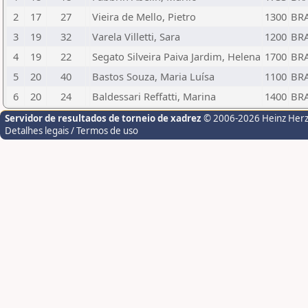
2
17
27
Vieira de Mello, Pietro
1300
BR
3
19
32
Varela Villetti, Sara
1200
BR
4
19
22
Segato Silveira Paiva Jardim, Helena
1700
BR
5
20
40
Bastos Souza, Maria Luísa
1100
BR
6
20
24
Baldessari Reffatti, Marina
1400
BR
Servidor de resultados de torneio de xadrez
© 2006-2026 Heinz Her
Detalhes legais / Termos de uso