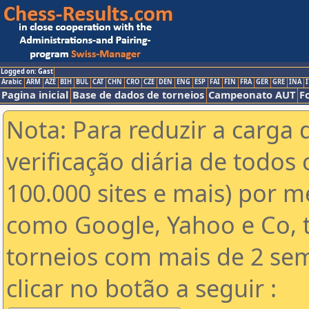
Logged on: Gast
Arabic
ARM
AZE
BIH
BUL
CAT
CHN
CRO
CZE
DEN
ENG
ESP
FAI
FIN
FRA
GER
GRE
INA
I
Pagina inicial
Base de dados de torneios
Campeonato AUT
F
Nota: Para reduzir a carga 
verificação diária de todos 
100.000 sites e mais) por 
como Google, Yahoo e Co, t
torneios com mais de 2 se
clicar no botão a seguir :