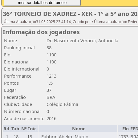
36º TORNEIO DE XADREZ - XEK - 1º a 5º ano 20
Última Atualização31.05.2025 23:41:14, Criado por / Última atualização: Fed
Infomação dos jogadores
Nome
Do Nascimento Verardi, Antonella
Ranking inicial
38
Elo
1100
Elo nacional
1100
Elo internacional
0
Performance
1213
Pontos
1,5
Lugar
37
Federação
BRA
Clube/Cidade
Colégio Fátima
Número nacional
0
Ano de nascimento
2016
Rd.
Tab.
Nº.Inic.
Nome
Elo
FE
1
18
18
Fabbrin Abelin, Murilo
1733
BR