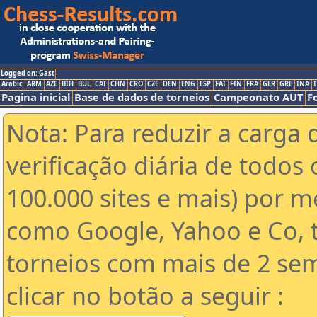
Logged on: Gast
Arabic
ARM
AZE
BIH
BUL
CAT
CHN
CRO
CZE
DEN
ENG
ESP
FAI
FIN
FRA
GER
GRE
INA
I
Pagina inicial
Base de dados de torneios
Campeonato AUT
F
Nota: Para reduzir a carga 
verificação diária de todos 
100.000 sites e mais) por 
como Google, Yahoo e Co, t
torneios com mais de 2 se
clicar no botão a seguir :