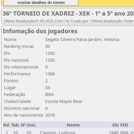
36º TORNEIO DE XADREZ - XEK - 1º a 5º ano 20
Última Atualização31.05.2025 23:41:14, Criado por / Última atualização: Fed
Infomação dos jogadores
Nome
Segato Silveira Paiva Jardim, Heloísa
Ranking inicial
30
Elo
1200
Elo nacional
1200
Elo internacional
0
Performance
1268
Pontos
2
Lugar
33
Federação
BRA
Clube/Cidade
Escola Maple Bear
Número nacional
0
Ano de nascimento
2018
Rd.
Tab.
Nº.Inic.
Nome
Elo
FED
1
10
10
Cargnin, Ludmila
1840
BRA
E