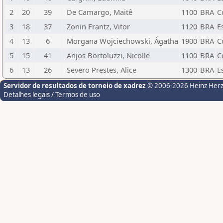
2
20
39
De Camargo, Maitê
1100
BRA
C
3
18
37
Zonin Frantz, Vitor
1120
BRA
E
4
13
6
Morgana Wojciechowski, Ágatha
1900
BRA
C
5
15
41
Anjos Bortoluzzi, Nicolle
1100
BRA
C
6
13
26
Severo Prestes, Alice
1300
BRA
E
Servidor de resultados de torneio de xadrez
© 2006-2026 Heinz Her
Detalhes legais / Termos de uso