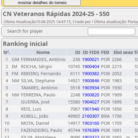
CN Veteranos Rápidas 2024-25 - S50
Última Atualização10.06.2025 14:47:15, Criado por / Última atualização: Port
Search for player
Ranking inicial
Nº.
Nome
ID
ID FIDE
FED
EloI
sexo
T
1
GM
FERNANDES, António
236
1900021
POR
2266
S
2
IM
ROCHA, Sérgio
10745
1900404
POR
2215
S
3
FM
RIBEIRO, Fernando
6111
1900382
POR
2052
S
4
NM
SILVA, Stephane
14921
1900846
POR
1983
S
5
TAVARES, António
5518
1903934
POR
1930
S
6
NM
FERREIRA, Paulo
2248
1900820
POR
1909
S
7
GUERRA, José
15580
1904027
POR
1899
S
8
REIS, Luis
7067
1901940
POR
1856
S
9
KOBILL, João
49965
2160307
BRA
1706
S
10
MOTA, Daniel
14917
1903160
POR
1705
S
11
FAZENDEIRO, Paulo
45744
1976389
POR
1691
S
12
SILVA, Madalena
9096
1903322
POR
1665
w
S