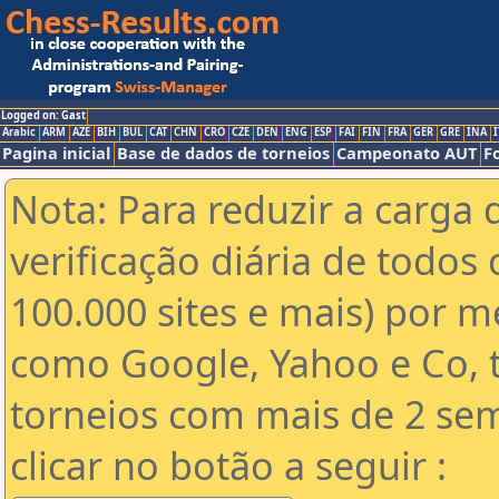
Logged on: Gast
Arabic
ARM
AZE
BIH
BUL
CAT
CHN
CRO
CZE
DEN
ENG
ESP
FAI
FIN
FRA
GER
GRE
INA
I
Pagina inicial
Base de dados de torneios
Campeonato AUT
F
Nota: Para reduzir a carga 
verificação diária de todos 
100.000 sites e mais) por 
como Google, Yahoo e Co, t
torneios com mais de 2 se
clicar no botão a seguir :