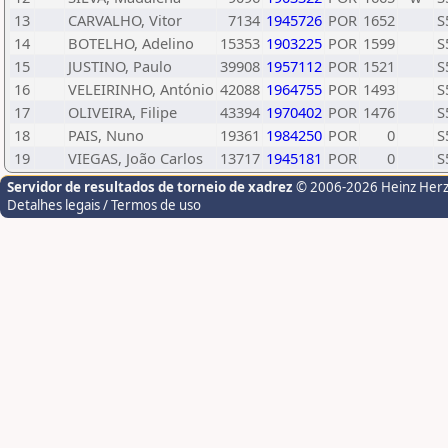
13
CARVALHO, Vitor
7134
1945726
POR
1652
S
14
BOTELHO, Adelino
15353
1903225
POR
1599
S
15
JUSTINO, Paulo
39908
1957112
POR
1521
S
16
VELEIRINHO, António
42088
1964755
POR
1493
S
17
OLIVEIRA, Filipe
43394
1970402
POR
1476
S
18
PAIS, Nuno
19361
1984250
POR
0
S
19
VIEGAS, João Carlos
13717
1945181
POR
0
S
Servidor de resultados de torneio de xadrez
© 2006-2026 Heinz Her
Detalhes legais / Termos de uso