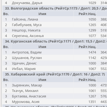
4
Докучаева, Дарья
1029
314
33. Волгоградская область (РейтСр:1173 / Доп1: 20,5 / Доп
Bo.
Имя
Рейт.Нац.
1
Гайсина, Лиана
1050
388
2
Габибулаев, Муса
1265
408
3
Нешпор, Никита
1299
519
4
Серегина, Аксинья
1077
534
34. Курганская область (РейтСр:1171 / Доп1: 15,5 / Доп2: 
Bo.
Имя
Рейт.Нац.
1
Антропов, Вадим
1474
364
2
Шушанов, Руслан
1142
425
3
Удачин, Денис
1000
384
4
Икбал, Мария
1067
552
35. Хабаровский край (РейтСр:1170 / Доп1: 16 / Доп2: 7)
Bo.
Имя
Рейт.Нац.
1
Зырянкин, Макар
1000
475
2
Ткачук, Михаил
1061
555
3
Бухтаева, Анастасия
1267
576
4
Муромова, Асия
1351
443