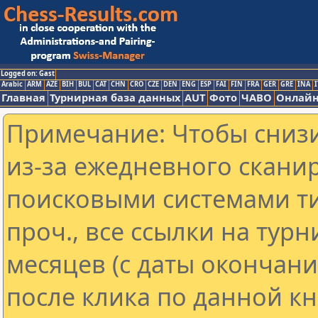
Logged on: Gast
Arabic
ARM
AZE
BIH
BUL
CAT
CHN
CRO
CZE
DEN
ENG
ESP
FAI
FIN
FRA
GER
GRE
INA
I
Главная
Турнирная база данных
AUT
Фото
ЧАВО
Онлайн
Примечание: Чтобы снизи
из-за ежедневного скани
поисковыми системами ти
проч., все ссылки на тур
месяцев (с даты окончан
после клика по данной кн