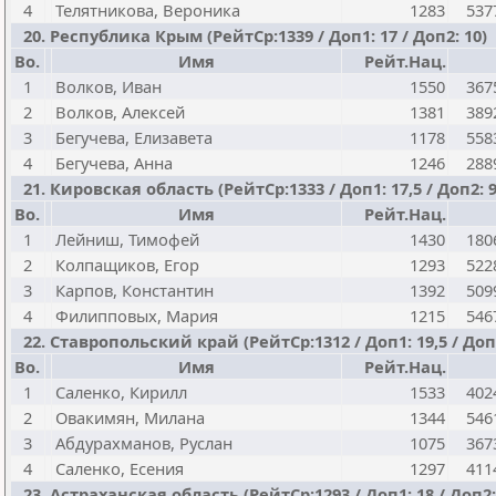
4
Телятникова, Вероника
1283
537
20. Республика Крым (РейтСр:1339 / Доп1: 17 / Доп2: 10)
Bo.
Имя
Рейт.Нац.
1
Волков, Иван
1550
367
2
Волков, Алексей
1381
389
3
Бегучева, Елизавета
1178
558
4
Бегучева, Анна
1246
288
21. Кировская область (РейтСр:1333 / Доп1: 17,5 / Доп2: 9
Bo.
Имя
Рейт.Нац.
1
Лейниш, Тимофей
1430
180
2
Колпащиков, Егор
1293
522
3
Карпов, Константин
1392
509
4
Филипповых, Мария
1215
546
22. Ставропольский край (РейтСр:1312 / Доп1: 19,5 / Доп2
Bo.
Имя
Рейт.Нац.
1
Саленко, Кирилл
1533
402
2
Овакимян, Милана
1344
546
3
Абдурахманов, Руслан
1075
367
4
Саленко, Есения
1297
411
23. Астраханская область (РейтСр:1293 / Доп1: 18 / Доп2: