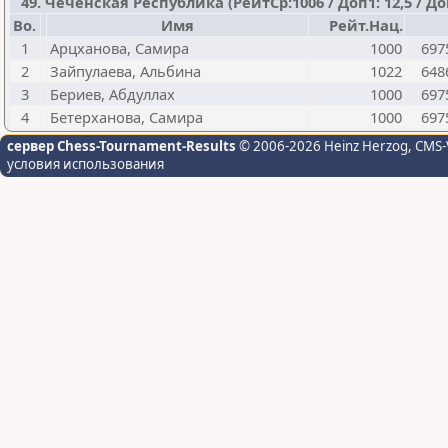
49. Чеченская Республика (РейтСр:1006 / Доп1: 12,5 / Доп
Bo.
Имя
Рейт.Нац.
1
Арцханова, Самира
1000
697
2
Зайпулаева, Альбина
1022
648
3
Бериев, Абдуллах
1000
697
4
Бетерханова, Самира
1000
697
сервер Chess-Tournament-Results
© 2006-2026 Heinz Herzog
, CMS-
условия использования