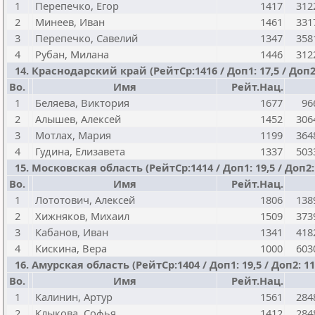
1
Перепечко, Егор
1417
312
2
Минеев, Иван
1461
331
3
Перепечко, Савелий
1347
358
4
Рубан, Милана
1446
312
14. Краснодарский край (РейтСр:1416 / Доп1: 17,5 / Доп2:
Bo.
Имя
Рейт.Нац.
1
Беляева, Виктория
1677
96
2
Алышев, Алексей
1452
306
3
Мотлах, Мария
1199
364
4
Гудина, Елизавета
1337
503
15. Московская область (РейтСр:1414 / Доп1: 19,5 / Доп2:
Bo.
Имя
Рейт.Нац.
1
Лототович, Алексей
1806
138
2
Хижняков, Михаил
1509
373
3
Кабанов, Иван
1341
418
4
Кискина, Вера
1000
603
16. Амурская область (РейтСр:1404 / Доп1: 19,5 / Доп2: 11
Bo.
Имя
Рейт.Нац.
1
Калинин, Артур
1561
284
2
Клыкова, Софья
1412
284