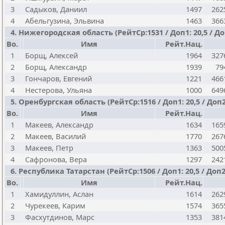
3
Садыков, Даниил
1497
262
4
Абельгузина, Эльвина
1463
366
4. Нижегородская область (РейтСр:1531 / Доп1: 20,5 / Доп
Bo.
Имя
Рейт.Нац.
1
Борщ, Алексей
1964
327
2
Борщ, Александр
1939
79
3
Гончаров, Евгений
1221
466
4
Нестерова, Ульяна
1000
649
5. Оренбургская область (РейтСр:1516 / Доп1: 20,5 / Доп2
Bo.
Имя
Рейт.Нац.
1
Макеев, Александр
1634
165
2
Макеев, Василий
1770
267
3
Макеев, Петр
1363
500
4
Сафронова, Вера
1297
242
6. Республика Татарстан (РейтСр:1506 / Доп1: 20,5 / Доп2:
Bo.
Имя
Рейт.Нац.
1
Хамидуллин, Аслан
1614
262
2
Чурекеев, Карим
1574
365
3
Фасхутдинов, Марс
1353
381