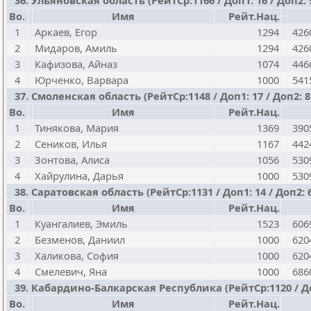
36. Ульяновская область (РейтСр:1166 / Доп1: 16 / Доп2: 
Bo.
Имя
Рейт.Нац.
1
Аркаев, Егор
1294
426
2
Мидаров, Амиль
1294
426
3
Кафизова, Айназ
1074
446
4
Юрченко, Варвара
1000
541
37. Смоленская область (РейтСр:1148 / Доп1: 17 / Доп2: 8
Bo.
Имя
Рейт.Нац.
1
Тинякова, Мария
1369
390
2
Сеников, Илья
1167
442
3
Зонтова, Алиса
1056
530
4
Хайрулина, Дарья
1000
530
38. Саратовская область (РейтСр:1131 / Доп1: 14 / Доп2: 
Bo.
Имя
Рейт.Нац.
1
Куангалиев, Эмиль
1523
606
2
Безменов, Даниил
1000
620
3
Халикова, София
1000
620
4
Смелевич, Яна
1000
686
39. Кабардино-Балкарская Республика (РейтСр:1120 / Доп
Bo.
Имя
Рейт.Нац.