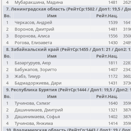
4
Мубаракшина, Мадина
1481
262
7. Ленинградская область (РейтСр:1502 / Доп1: 19,5 / Доп
Bo.
Имя
Рейт.Нац.
1
Черкасов, Андрей
1539
164
2
Воронов, Дмитрий
1481
319
3
Воронова, Алиса
1556
350
4
Рогова, Елизавета
1430
248
8. Забайкальский край (РейтСр:1455 / Доп1: 21 / Доп2: 1
Bo.
Имя
Рейт.Нац.
1
Базаргуруев, Аюр
1811
228
2
Бабужапов, Зоригто
1407
234
3
Жабэ, Тимур
1172
360
4
Бадмадоржиева, Дари
1431
373
9. Республика Бурятия (РейтСр:1444 / Доп1: 19,5 / Доп2: 
Bo.
Имя
Рейт.Нац.
1
Тучинова, Сэлмэг
1640
359
2
Дашинимаев, Дмитрий
1321
387
3
Дашинимаева, Софья
1402
387
4
Тучинова, Янжима
1414
359
10. Владимирская область (РейтСр:1443 / Доп1: 19 / Доп2