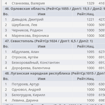
4
Станкеева, Валерия
1329
416
46. Орловская область (РейтСр:1055 / Доп1: 15,5 / Доп2: 9
Bo.
Имя
Рейт.Нац.
1
Давыдов, Дмитрий
1221
427
2
Щербаков, Лев
1000
509
3
Черников, Родион
1000
509
4
Маренкова, Вероника
1000
508
47. Севастополь (РейтСр:1024 / Доп1: 6,5 / Доп2: 1)
Bo.
Имя
Рейт.Нац.
1
Абдуллаев, Алан
1095
627
2
Отроков, Артём
1000
691
3
Безкоровайный, Константин
1000
691
4
Дорофеева, Валентина
1000
691
48. Луганская народная республика (РейтСр:1015 / Доп1: 
Bo.
Имя
Рейт.Нац.
1
Потуроев, Артур
1000
630
2
Одновол, Андрей
1000
590
3
Белогрудов, Кирилл
1059
615
4
Левина, Дарина
1000
698