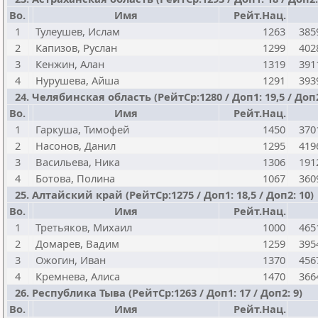
Bo.
Имя
Рейт.Нац.
1
Тулеушев, Ислам
1263
385
2
Капизов, Руслан
1299
402
3
Кенжин, Алан
1319
391
4
Нурушева, Айша
1291
393
24. Челябинская область (РейтСр:1280 / Доп1: 19,5 / Доп2
Bo.
Имя
Рейт.Нац.
1
Гаркуша, Тимофей
1450
370
2
Насонов, Данил
1295
419
3
Васильева, Ника
1306
191
4
Ботова, Полина
1067
360
25. Алтайский край (РейтСр:1275 / Доп1: 18,5 / Доп2: 10)
Bo.
Имя
Рейт.Нац.
1
Третьяков, Михаил
1000
465
2
Домарев, Вадим
1259
395
3
Ожогин, Иван
1370
456
4
Кремнева, Алиса
1470
366
26. Республика Тыва (РейтСр:1263 / Доп1: 17 / Доп2: 9)
Bo.
Имя
Рейт.Нац.