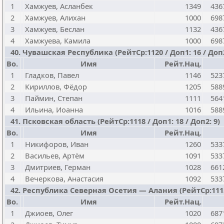
1
Хамжуев, Асланбек
1349
436
2
Хамжуев, Алихан
1000
698
3
Хамжуев, Беслан
1132
436
4
Хамжуева, Камила
1000
698
40. Чувашская Республика (РейтСр:1120 / Доп1: 16 / Доп2
Bo.
Имя
Рейт.Нац.
1
Гладков, Павел
1146
523
2
Кириллов, Фёдор
1205
588
3
Паймин, Степан
1111
564
4
Ильина, Иоанна
1016
588
41. Псковская область (РейтСр:1118 / Доп1: 18 / Доп2: 9)
Bo.
Имя
Рейт.Нац.
1
Никифоров, Иван
1260
533
2
Васильев, Артём
1091
533
3
Дмитриев, Герман
1028
661
4
Вечеркова, Анастасия
1092
533
42. Республика Северная Осетия — Алания (РейтСр:1115 /
Bo.
Имя
Рейт.Нац.
1
Джиоев, Олег
1020
687