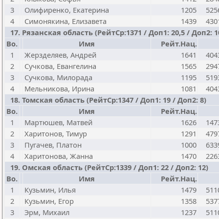
3
Олифиренко, Екатерина
1205
525
4
Симонякина, Елизавета
1439
430
17. Рязанская область (РейтСр:1371 / Доп1: 20,5 / Доп2: 1
Bo.
Имя
Рейт.Нац.
1
Жерзделяев, Андрей
1641
404
2
Сучкова, Евангелина
1565
294
3
Сучкова, Милорада
1195
519
4
Мельникова, Ирина
1081
404
18. Томская область (РейтСр:1347 / Доп1: 19 / Доп2: 8)
Bo.
Имя
Рейт.Нац.
1
Мартюшев, Матвей
1626
147
2
Харитонов, Тимур
1291
479
3
Пугачев, Платон
1000
633
4
Харитонова, Жанна
1470
226
19. Омская область (РейтСр:1339 / Доп1: 22 / Доп2: 12)
Bo.
Имя
Рейт.Нац.
1
Кузьмин, Илья
1479
511
2
Кузьмин, Егор
1358
537
3
Эрм, Михаил
1237
511