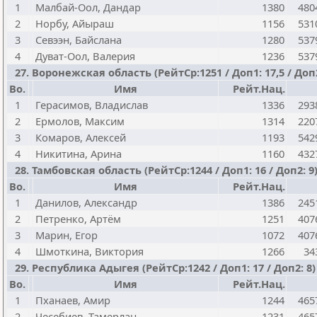
1
Малбай-Оол, Дандар
1380
480
2
Норбу, Айыраш
1156
531
3
Севээн, Байслана
1280
537
4
Дуват-Оол, Валерия
1236
537
27. Воронежская область (РейтСр:1251 / Доп1: 17,5 / Доп2
Bo.
Имя
Рейт.Нац.
1
Герасимов, Владислав
1336
293
2
Ермолов, Максим
1314
220
3
Комаров, Алексей
1193
542
4
Никитина, Арина
1160
432
28. Тамбовская область (РейтСр:1244 / Доп1: 16 / Доп2: 9
Bo.
Имя
Рейт.Нац.
1
Данилов, Александр
1386
245
2
Петренко, Артём
1251
407
3
Марин, Егор
1072
407
4
Шмоткина, Виктория
1266
34
29. Республика Адыгея (РейтСр:1242 / Доп1: 17 / Доп2: 8)
Bo.
Имя
Рейт.Нац.
1
Пханаев, Амир
1244
465
2
Чесебиев, Тамерлан
1231
465