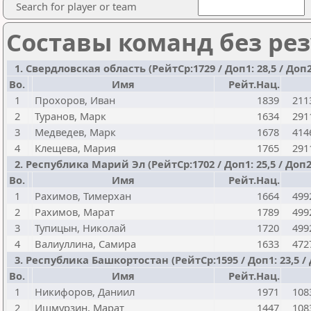
Search for player or team
Составы команд без рез
1. Свердловская область (РейтСр:1729 / Доп1: 28,5 / Доп2
Bo.
Имя
Рейт.Нац.
1
Прохоров, Иван
1839
211
2
Туранов, Марк
1634
291
3
Медведев, Марк
1678
414
4
Клещева, Мария
1765
291
2. Республика Марий Эл (РейтСр:1702 / Доп1: 25,5 / Доп2:
Bo.
Имя
Рейт.Нац.
1
Рахимов, Тимерхан
1664
499
2
Рахимов, Марат
1789
499
3
Тупицын, Николай
1720
499
4
Валиуллина, Самира
1633
472
3. Республика Башкортостан (РейтСр:1595 / Доп1: 23,5 / 
Bo.
Имя
Рейт.Нац.
1
Никифоров, Даниил
1971
108
2
Ишмурзин, Марат
1447
108