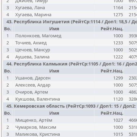
2
Джиоев, Тимур
1000
697
3
Хугаева, Лана
1164
215
4
Хугаева, Марина
1275
215
43. Республика Ингушетия (РейтСр:1114 / Доп1: 18,5 / До
Bo.
Имя
Рейт.Нац.
1
Полонкоев, Магомед
1000
393
2
Точиев, Ахмед
1233
507
3
Цечоев, Мансур
1000
502
4
Аушева, Залина
1222
407
44. Республика Калмыкия (РейтСр:1105 / Доп1: 16 / Доп2:
Bo.
Имя
Рейт.Нац.
1
Ушанов, Дарсен
1299
230
2
Алексеев, Алдар
1000
507
3
Очиров, Артем
1000
486
4
Кукшова, Валентина
1120
328
45. Кемеровская область (РейтСр:1093 / Доп1: 15 / Доп2: 
Bo.
Имя
Рейт.Нац.
1
Мищенко, Артём
1027
466
2
Чумарков, Максим
1000
531
3
Маликова, Кристина
1015
531