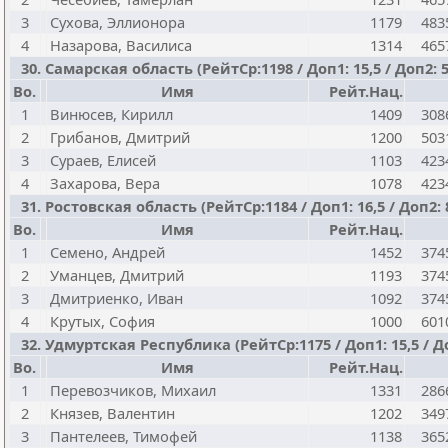
3
Сухова, Эллионора
1179
483
4
Назарова, Василиса
1314
465
30. Самарская область (РейтСр:1198 / Доп1: 15,5 / Доп2: 5
Bo.
Имя
Рейт.Нац.
1
Винюсев, Кирилл
1409
308
2
Грибанов, Дмитрий
1200
503
3
Сураев, Елисей
1103
423
4
Захарова, Вера
1078
423
31. Ростовская область (РейтСр:1184 / Доп1: 16,5 / Доп2: 
Bo.
Имя
Рейт.Нац.
1
Семено, Андрей
1452
374
2
Уманцев, Дмитрий
1193
374
3
Дмитриенко, Иван
1092
374
4
Крутых, София
1000
601
32. Удмуртская Республика (РейтСр:1175 / Доп1: 15,5 / До
Bo.
Имя
Рейт.Нац.
1
Перевозчиков, Михаил
1331
286
2
Князев, Валентин
1202
349
3
Пантелеев, Тимофей
1138
365