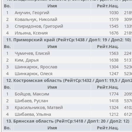
Bo.
Имя
Рейт.Нац.
1
Анучин, Георгий
1030
218
2
Ковальчук, Николай
1519
309
3
Спиридонов, Григорий
1545
133
4
Ильина, Ксения
1676
218
11. Приморский край (РейтСр:1438 / Доп1: 19 / Доп2: 10)
Bo.
Имя
Рейт.Нац.
1
Чумичев, Елисей
1563
224
2
Ким, Дарья
1638
513
3
Шинкарюк, Ярослав
1304
523
4
Шинкарюк, Олеся
1247
523
12. Костромская область (РейтСр:1432 / Доп1: 19,5 / Доп2
Bo.
Имя
Рейт.Нац.
1
Бойцов, Максим
1774
209
2
Шибаев, Руслан
1418
537
3
Красильников, Матвей
1324
410
4
Шибаева, Ульяна
1212
612
13. Брянская область (РейтСр:1418 / Доп1: 20 / Доп2: 12)
Bo.
Имя
Рейт.Нац.