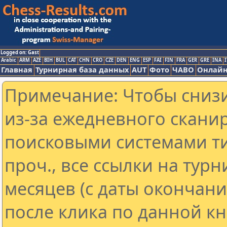
Logged on: Gast
Arabic
ARM
AZE
BIH
BUL
CAT
CHN
CRO
CZE
DEN
ENG
ESP
FAI
FIN
FRA
GER
GRE
INA
I
Главная
Турнирная база данных
AUT
Фото
ЧАВО
Онлайн
Примечание: Чтобы снизи
из-за ежедневного скани
поисковыми системами ти
проч., все ссылки на тур
месяцев (с даты окончан
после клика по данной кн