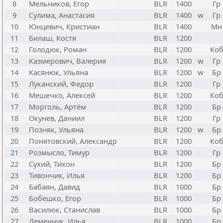
8
Мельников, Егор
BLR
1400
Гр
9
Сулима, Анастасия
BLR
1400
w
Гр
10
Юнцевич, Кристиан
BLR
1400
Мн
11
Билаш, Костя
BLR
1200
12
Голодюк, Роман
BLR
1200
Ко
13
Казмерович, Валерия
BLR
1200
w
Гр
14
Касянюк, Ульяна
BLR
1200
w
Бр
15
Луканский, Федор
BLR
1200
Гр
16
Мешечко, Алексей
BLR
1200
Ко
17
Морголь, Артём
BLR
1200
Бр
18
Окунев, Даниил
BLR
1200
Гр
19
Позняк, Ульяна
BLR
1200
w
Бр
20
Понятовский, Александр
BLR
1200
Ко
21
Розмысло, Тимур
BLR
1200
Гр
22
Сухий, Тихон
BLR
1200
Бр
23
Тивончик, Илья
BLR
1200
Бр
24
Бабаян, Давид
BLR
1000
Бр
25
Бобешко, Егор
BLR
1000
Бр
26
Василюк, Станислав
BLR
1000
Бр
27
Деменчук, Илья
BLR
1000
Бр