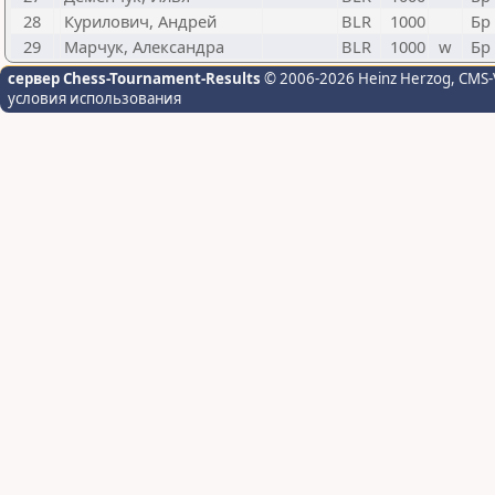
28
Курилович, Андрей
BLR
1000
Бр
29
Марчук, Александра
BLR
1000
w
Бр
сервер Chess-Tournament-Results
© 2006-2026 Heinz Herzog
, CMS-
условия использования