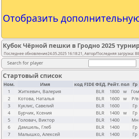
Отобразить дополнительну
Кубок Чёрной пешки в Гродно 2025 турнир
Последнее обновление24.05.2025 16:18:21, Автор/Последняя загрузка: 
Search for player
Стартовый список
Ном.
Имя
код FIDE
ФЕД.
Рейт.
пол
Гр
1
Житкевич, Валерия
BLR
1800
w
Го
2
Котова, Наталья
BLR
1600
w
Р/в
3
Куклис, Савелий
BLR
1600
Гр
4
Бурчик, Ксения
BLR
1400
w
Гр
5
Головач, Виктор
BLR
1400
Мн
6
Дамшель, Глеб
BLR
1400
Гр
7
Малышко, Алексей
BLR
1400
Гр