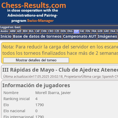
Logged on: Gast
Arabic
ARM
AZE
BIH
BUL
CAT
CHN
CRO
CZE
DEN
ENG
ESP
FAI
FIN
FRA
GER
GRE
INA
I
Inicio
Base de datos de torneos
Campeonato AUT
Imágenes
Nota: Para reducir la carga del servidor en los esc
todos los torneos finalizados hace más de 2 semanas
III Rápidas de Mayo - Club de Ajedrez Atene
Última actualización17.05.2025 20:02:18, Propietario/Última carga: Spanish C
Información de jugadores
Nombre
Morell Ibarra, Javier
Ranking inicial
4
Elo
1790
Elo nacional
0
Elo internacional
1790