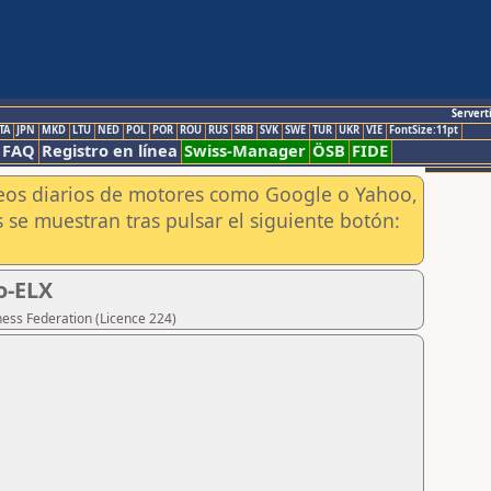
Servert
TA
JPN
MKD
LTU
NED
POL
POR
ROU
RUS
SRB
SVK
SWE
TUR
UKR
VIE
FontSize:11pt
FAQ
Registro en línea
Swiss-Manager
ÖSB
FIDE
aneos diarios de motores como Google o Yahoo,
 se muestran tras pulsar el siguiente botón:
o-ELX
hess Federation (Licence 224)