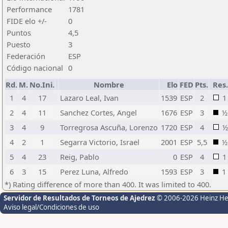
Performance
1781
FIDE elo +/-
0
Puntos
4,5
Puesto
3
Federación
ESP
Código nacional
0
Rd.
M.
No.Ini.
Nombre
Elo
FED
Pts.
Res.
1
4
17
Lazaro Leal, Ivan
1539
ESP
2
1
2
4
11
Sanchez Cortes, Angel
1676
ESP
3
½
3
4
9
Torregrosa Ascuña, Lorenzo
1720
ESP
4
½
4
2
1
Segarra Victorio, Israel
2001
ESP
5,5
½
5
4
23
Reig, Pablo
0
ESP
4
1
6
3
15
Perez Luna, Alfredo
1593
ESP
3
1
*) Rating difference of more than 400. It was limited to 400.
Servidor de Resultados de Torneos de Ajedrez
© 2006-2026 Heinz H
Aviso legal/Condiciones de uso