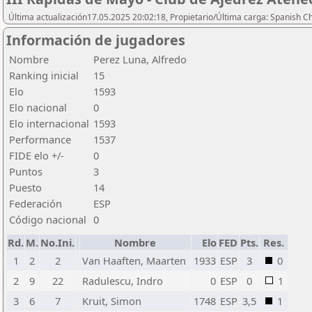
Última actualización17.05.2025 20:02:18, Propietario/Última carga: Spanish C
Información de jugadores
Nombre
Perez Luna, Alfredo
Ranking inicial
15
Elo
1593
Elo nacional
0
Elo internacional
1593
Performance
1537
FIDE elo +/-
0
Puntos
3
Puesto
14
Federación
ESP
Código nacional
0
Rd.
M.
No.Ini.
Nombre
Elo
FED
Pts.
Res.
1
2
2
Van Haaften, Maarten
1933
ESP
3
0
2
9
22
Radulescu, Indro
0
ESP
0
1
3
6
7
Kruit, Simon
1748
ESP
3,5
1