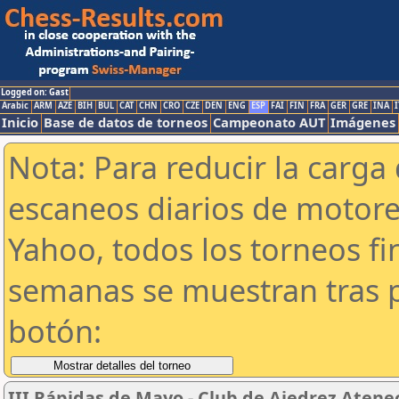
Logged on: Gast
Arabic
ARM
AZE
BIH
BUL
CAT
CHN
CRO
CZE
DEN
ENG
ESP
FAI
FIN
FRA
GER
GRE
INA
I
Inicio
Base de datos de torneos
Campeonato AUT
Imágenes
Nota: Para reducir la carga 
escaneos diarios de motor
Yahoo, todos los torneos f
semanas se muestran tras p
botón:
III Rápidas de Mayo - Club de Ajedrez Atene