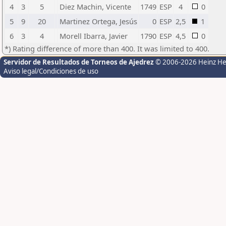
4
3
5
Diez Machin, Vicente
1749
ESP
4
0
5
9
20
Martinez Ortega, Jesús
0
ESP
2,5
1
6
3
4
Morell Ibarra, Javier
1790
ESP
4,5
0
*) Rating difference of more than 400. It was limited to 400.
Servidor de Resultados de Torneos de Ajedrez
© 2006-2026 Heinz H
Aviso legal/Condiciones de uso