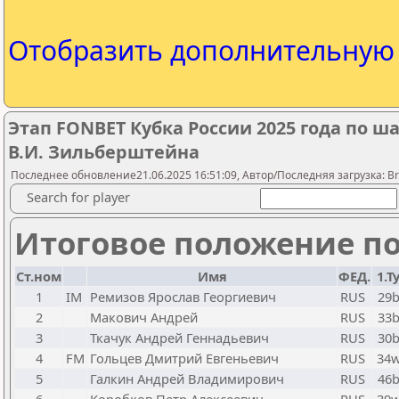
Отобразить дополнительну
Этап FONBET Кубка России 2025 года по
В.И. Зильберштейна
Последнее обновление21.06.2025 16:51:09, Автор/Последняя загрузка: Bry
Search for player
Итоговое положение по
Ст.ном
Имя
ФЕД.
1.Т
1
IM
Ремизов Ярослав Георгиевич
RUS
29
2
Макович Андрей
RUS
33
3
Ткачук Андрей Геннадьевич
RUS
30
4
FM
Гольцев Дмитрий Евгеньевич
RUS
34
5
Галкин Андрей Владимирович
RUS
46