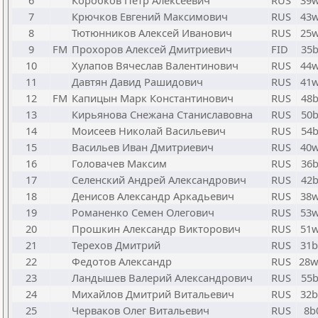
6
Коробков Петр Алексеевич
RUS
39
7
Крючков Евгений Максимович
RUS
43
8
Тютюнников Алексей Иванович
RUS
25
9
FM
Прохоров Алексей Дмитриевич
FID
35
10
Хулапов Вячеслав Валентинович
RUS
44
11
Давтян Давид Рашидович
RUS
41
12
FM
Капицын Марк Константинович
RUS
48
13
Кирьянова Снежана Станиславовна
RUS
50
14
Моисеев Николай Васильевич
RUS
54
15
Васильев Иван Дмитриевич
RUS
40
16
Головачев Максим
RUS
36
17
Селенский Андрей Александрович
RUS
42
18
Денисов Александр Аркадьевич
RUS
38
19
Романенко Семен Олегович
RUS
53
20
Прошкин Александр Викторович
RUS
51
21
Терехов Дмитрий
RUS
31
22
Федотов Александр
RUS
28
23
Ландышев Валерий Александрович
RUS
55
24
Михайлов Дмитрий Витальевич
RUS
32
25
Черваков Олег Витальевич
RUS
8b