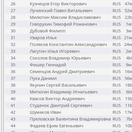
26
Кузнецов Егор Викторович
RUS
47
27
Лучинский Павел Витальевич
RUS
52
28
Милютин Максим Владиславович
RUS
22
29
Говорухин Тимофей Романович
RUS
1w
30
Дубовой Филипп
RUS
3w
31
Уваров Илья
RUS
21
32
Поляков Константин Александрович
RUS
24
33
Лагутин Илья Игоревич
RUS
2w
34
Соколов Владимир Юрьевич
RUS
4b
35
Фишер Геннадий
RUS
9w
36
Семенцов Андрей Дмитриевич
RUS
16
37
Пуха Даниил
RUS
56
38
Якунин Сергей Васильевич
RUS
18
39
Митюгин Владимир Игнатьевич
RUS
6b
40
Квасов Виктор Андреевич
RUS
15
41
Студенок Дмитрий Сергеевич
RUS
11
42
Шумаков Иван
RUS
17
43
Преловская Валентина Владимировна
RUS
7b
44
Фадеев Ефим Евгеньевич
RUS
10