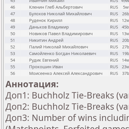
45
Иванчин Михаил
RUS
49
46
Кленин Глеб Альбертович
RUS
5w
47
Булохов Николай Михайлович
RUS
26
48
Руденок Кирилл
RUS
12
49
Даньков Владимир
RUS
45
50
Новиков Павел Владимирович
RUS
13
51
Никитин Андрей
RUS
20
52
Палий Николай Михайлович
RUS
27
53
Самойленко Богдан Николаевич
RUS
19
54
Рудик Евгений
RUS
14
55
Прокошин Иван
RUS
23
56
Моисеенко Алексей Александрович
RUS
37
Аннотация:
Доп1: Buchholz Tie-Breaks (va
Доп2: Buchholz Tie-Breaks (va
Доп3: Number of wins includi
(Matchpoints, Forfeited games