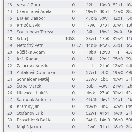
13
Veselá Zora
0
12b1
10w0
32b1
16
14
Czernínová Adéla
0
19w½
30b1
27w0
28
15
Bialek Dalibor
0
47b½
50w1
42b1
6
16
Kmeč David
0
7w0
37b1
39w1
13
17
Soukupová Tereza
0
36b1
18w1
2w0
5
18
Srba Jiří
1058
38w1
17b0
31w1
11
19
Netočný Petr
0
CZE
14b½
34w½
23b1
8
20
Růžička Adam
0
10b0
12w0
-1
43
21
Král Radan
0
39b1
22w1
25b0
29
22
Zajacová Anežka
0
-1
21b0
12w0
44
23
Antalová Dominika
0
37w1
7b0
19w0
49
24
Schneider Matěj
0
33w0
5b0
40w1
31
25
Štrba Marek
0
53b1
43w1
21w1
2
26
Hlaváček Lukáš
0
4w½
27b0
30w1
42
27
Šamuľák Antonín
0
46b½
26w1
14b1
4
28
Kramný Jan
0
45w½
4b0
50w1
14
29
Stefanov Erik
0
52w1
41b1
6w0
21
30
Pröschlová Beáta
0
34b½
14w0
26b0
50
31
Majliš Jakub
0
2w0
51b1
18b0
24