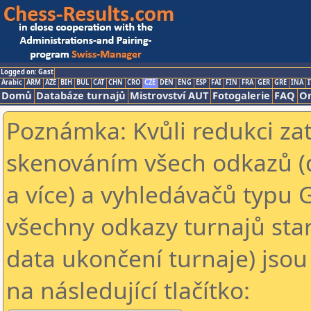
Logged on: Gast
Arabic
ARM
AZE
BIH
BUL
CAT
CHN
CRO
CZE
DEN
ENG
ESP
FAI
FIN
FRA
GER
GRE
INA
I
Domů
Databáze turnajů
Mistrovství AUT
Fotogalerie
FAQ
On
Poznámka: Kvůli redukci za
skenováním všech odkazů (
a více) a vyhledávačů typu 
všechny odkazy turnajů star
data ukončení turnaje) jsou
na následující tlačítko: