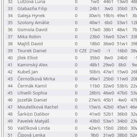
32
Lutzová Luna
0
1w0
44b1
13w0
48
33
Glabazňa Filip
0
24b1
3w0
35b0
37
34
Galeja Hynek
0
30w½
19b½
49w1
3
35
Szolony Amálie
0
40w1
6b0
33w1
12
36
Gomola David
0
17w0
38b1
48w1
7
37
Mika Robin
0
23b0
16w0
52w1
33
38
Majliš David
0
18b0
36w0
51w1
39
39
Tourek Daniel
0
CZE
21w0
-1
16b0
38
40
Jílek Elliot
0
35b0
8w0
24b0
-
41
Kaminský Alex
0
48b1
29w0
8b0
9
42
Kubeš Jan
0
50b½
47w1
15w0
26
43
Černošková Mirka
0
49w1
25b0
11w0
20
44
Čermák Kamil
0
11b0
32w0
53b½
22
45
Ulivelli Sophia
0
28b½
46w0
47b0
53
46
Jozefák Daniel
0
27w½
45b1
4w0
47
47
Moutelíková Rachel
0
15w½
42b0
45w1
46
48
Šarközi Dalibor
0
41w0
52b1
36b0
32
49
Pavelek Matyáš
0
43b0
53w1
34b0
23
50
Valčíková Linda
0
42w½
15b0
28b0
30
51
Čípová Lenka
0
9b0
31w0
38b0
52