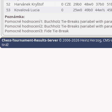
52
Harvánek Kryštof
0
CZE
29b0
48w0
37b0
51
53
Kovalová Lucia
0
25w0
49b0
44w½
45
Poznámka:
Pomocné hodnocení1: Buchholz Tie-Breaks (variabel with par
Pomocné hodnocení2: Buchholz Tie-Breaks (variabel with par
Pomocné hodnocení3: Fide Tie-Break
Chess-Tournament-Results-Server
© 2006-2026 Heinz Herzog
, CMS-
tiráž