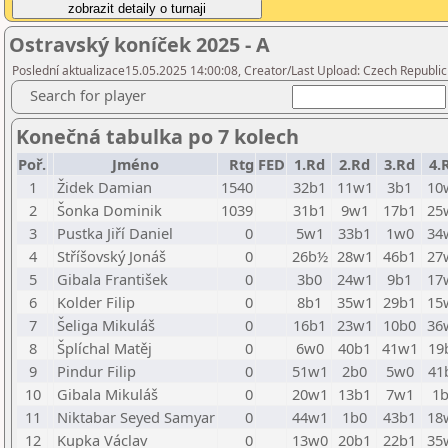
Ostravský koníček 2025 - A
Poslední aktualizace15.05.2025 14:00:08, Creator/Last Upload: Czech Republic
Search for player
Konečná tabulka po 7 kolech
Poř.
Jméno
Rtg
FED
1.Rd
2.Rd
3.Rd
4.
1
Židek Damian
1540
32b1
11w1
3b1
10
2
Šonka Dominik
1039
31b1
9w1
17b1
25
3
Pustka Jiří Daniel
0
5w1
33b1
1w0
34
4
Stříšovský Jonáš
0
26b½
28w1
46b1
27
5
Gibala František
0
3b0
24w1
9b1
17
6
Kolder Filip
0
8b1
35w1
29b1
15
7
Šeliga Mikuláš
0
16b1
23w1
10b0
36
8
Šplíchal Matěj
0
6w0
40b1
41w1
19
9
Pindur Filip
0
51w1
2b0
5w0
41
10
Gibala Mikuláš
0
20w1
13b1
7w1
1
11
Niktabar Seyed Samyar
0
44w1
1b0
43b1
18
12
Kupka Václav
0
13w0
20b1
22b1
35