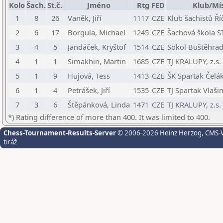
Kolo
Šach.
St.č.
Jméno
Rtg
FED
Klub/Mí
1
8
26
Vaněk, Jiří
1117
CZE
Klub šachistů Ří
2
6
17
Borgula, Michael
1245
CZE
Šachová škola ST
3
4
5
Jandáček, Kryštof
1514
CZE
Sokol Buštěhra
4
1
1
Simakhin, Martin
1685
CZE
TJ KRALUPY, z.s.
5
1
9
Hujová, Tess
1413
CZE
ŠK Spartak Čelá
6
1
4
Petrášek, Jiří
1535
CZE
TJ Spartak Vlaši
7
3
6
Štěpánková, Linda
1471
CZE
TJ KRALUPY, z.s.
*) Rating difference of more than 400. It was limited to 400.
Chess-Tournament-Results-Server
© 2006-2026 Heinz Herzog
, CMS-
tiráž