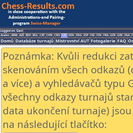
Logged on: Gast
Arabic
ARM
AZE
BIH
BUL
CAT
CHN
CRO
CZE
DEN
ENG
ESP
FAI
FIN
FRA
GER
GRE
INA
I
Domů
Databáze turnajů
Mistrovství AUT
Fotogalerie
FAQ
On
Poznámka: Kvůli redukci za
skenováním všech odkazů (
a více) a vyhledávačů typu 
všechny odkazy turnajů star
data ukončení turnaje) jsou
na následující tlačítko: