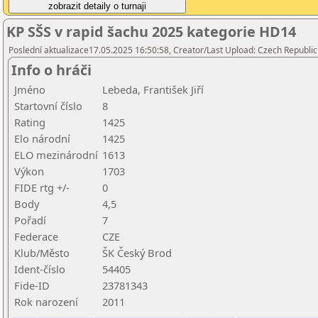
KP SŠS v rapid šachu 2025 kategorie HD14
Poslední aktualizace17.05.2025 16:50:58, Creator/Last Upload: Czech Republic
Info o hráči
Jméno
Lebeda, František Jiří
Startovní číslo
8
Rating
1425
Elo národní
1425
ELO mezinárodní
1613
Výkon
1703
FIDE rtg +/-
0
Body
4,5
Pořadí
7
Federace
CZE
Klub/Město
ŠK Český Brod
Ident-číslo
54405
Fide-ID
23781343
Rok narození
2011