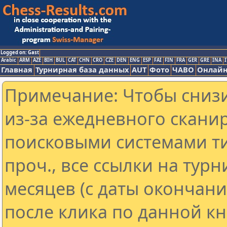
Logged on: Gast
Arabic
ARM
AZE
BIH
BUL
CAT
CHN
CRO
CZE
DEN
ENG
ESP
FAI
FIN
FRA
GER
GRE
INA
I
Главная
Турнирная база данных
AUT
Фото
ЧАВО
Онлайн
Примечание: Чтобы снизи
из-за ежедневного скани
поисковыми системами ти
проч., все ссылки на тур
месяцев (с даты окончан
после клика по данной кн