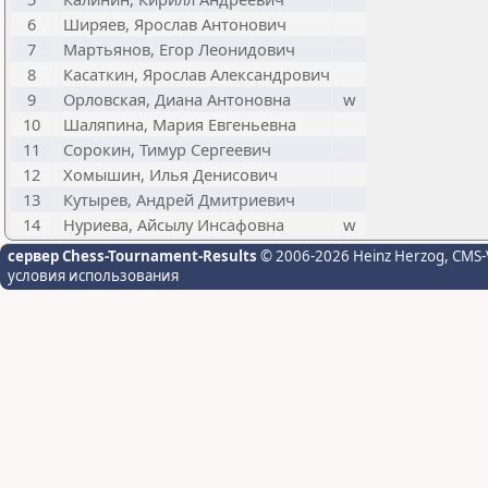
6
Ширяев, Ярослав Антонович
7
Мартьянов, Егор Леонидович
8
Касаткин, Ярослав Александрович
9
Орловская, Диана Антоновна
w
10
Шаляпина, Мария Евгеньевна
11
Сорокин, Тимур Сергеевич
12
Хомышин, Илья Денисович
13
Кутырев, Андрей Дмитриевич
14
Нуриева, Айсылу Инсафовна
w
сервер Chess-Tournament-Results
© 2006-2026 Heinz Herzog
, CMS-
условия использования