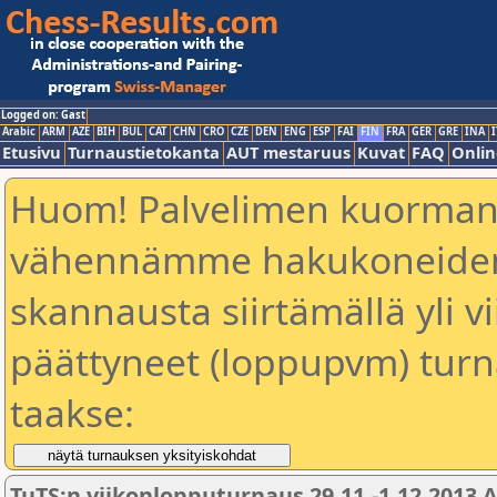
Logged on: Gast
Arabic
ARM
AZE
BIH
BUL
CAT
CHN
CRO
CZE
DEN
ENG
ESP
FAI
FIN
FRA
GER
GRE
INA
I
Etusivu
Turnaustietokanta
AUT mestaruus
Kuvat
FAQ
Onlin
Huom! Palvelimen kuorman
vähennämme hakukoneiden 
skannausta siirtämällä yli vi
päättyneet (loppupvm) turn
taakse:
TuTS:n viikonlopputurnaus 29.11.-1.12.2013 