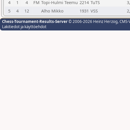
4
1
4
FM
Topi-Hulmi Teemu
2214
TuTS
3
5
4
12
Alho Mikko
1931
VSS
2
Chess-Tournament-Results-Server
© 2006-2026 Heinz Herzog
, CMS-
Lakitiedot ja käyttöehdot