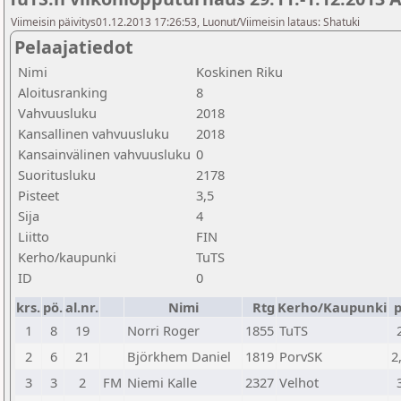
Viimeisin päivitys01.12.2013 17:26:53, Luonut/Viimeisin lataus: Shatuki
Pelaajatiedot
Nimi
Koskinen Riku
Aloitusranking
8
Vahvuusluku
2018
Kansallinen vahvuusluku
2018
Kansainvälinen vahvuusluku
0
Suoritusluku
2178
Pisteet
3,5
Sija
4
Liitto
FIN
Kerho/kaupunki
TuTS
ID
0
krs.
pö.
al.nr.
Nimi
Rtg
Kerho/Kaupunki
p
1
8
19
Norri Roger
1855
TuTS
2
6
21
Björkhem Daniel
1819
PorvSK
2
3
3
2
FM
Niemi Kalle
2327
Velhot