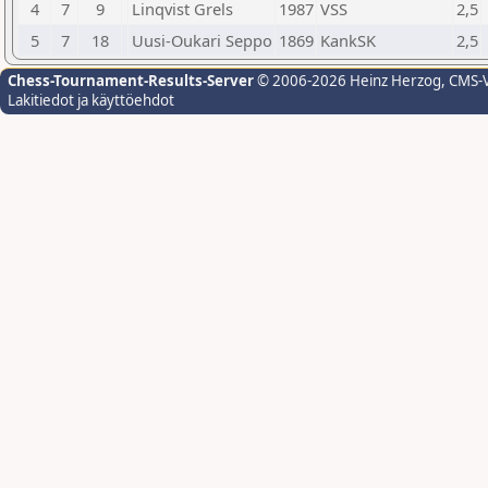
4
7
9
Linqvist Grels
1987
VSS
2,5
5
7
18
Uusi-Oukari Seppo
1869
KankSK
2,5
Chess-Tournament-Results-Server
© 2006-2026 Heinz Herzog
, CMS-
Lakitiedot ja käyttöehdot