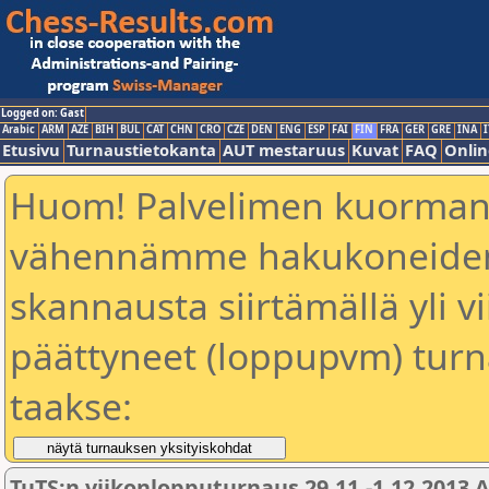
Logged on: Gast
Arabic
ARM
AZE
BIH
BUL
CAT
CHN
CRO
CZE
DEN
ENG
ESP
FAI
FIN
FRA
GER
GRE
INA
I
Etusivu
Turnaustietokanta
AUT mestaruus
Kuvat
FAQ
Onlin
Huom! Palvelimen kuorman
vähennämme hakukoneiden 
skannausta siirtämällä yli vi
päättyneet (loppupvm) turn
taakse:
TuTS:n viikonlopputurnaus 29.11.-1.12.2013 