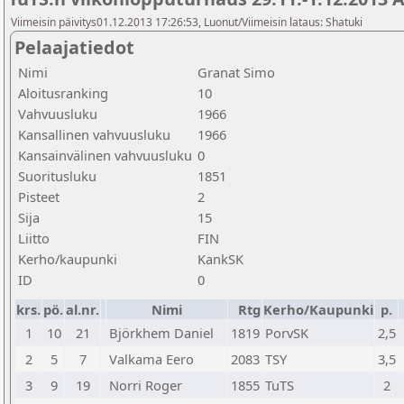
Viimeisin päivitys01.12.2013 17:26:53, Luonut/Viimeisin lataus: Shatuki
Pelaajatiedot
Nimi
Granat Simo
Aloitusranking
10
Vahvuusluku
1966
Kansallinen vahvuusluku
1966
Kansainvälinen vahvuusluku
0
Suoritusluku
1851
Pisteet
2
Sija
15
Liitto
FIN
Kerho/kaupunki
KankSK
ID
0
krs.
pö.
al.nr.
Nimi
Rtg
Kerho/Kaupunki
p.
1
10
21
Björkhem Daniel
1819
PorvSK
2,5
2
5
7
Valkama Eero
2083
TSY
3,5
3
9
19
Norri Roger
1855
TuTS
2