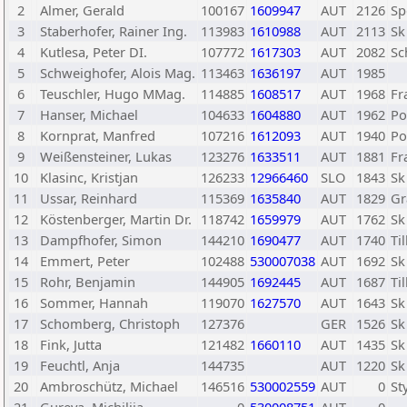
2
Almer, Gerald
100167
1609947
AUT
2126
Sp
3
Staberhofer, Rainer Ing.
113983
1610988
AUT
2113
Sk
4
Kutlesa, Peter DI.
107772
1617303
AUT
2082
Sc
5
Schweighofer, Alois Mag.
113463
1636197
AUT
1985
6
Teuschler, Hugo MMag.
114885
1608517
AUT
1968
Fr
7
Hanser, Michael
104633
1604880
AUT
1962
Po
8
Kornprat, Manfred
107216
1612093
AUT
1940
Po
9
Weißensteiner, Lukas
123276
1633511
AUT
1881
Fr
10
Klasinc, Kristjan
126233
12966460
SLO
1843
Sk
11
Ussar, Reinhard
115369
1635840
AUT
1829
Gr
12
Köstenberger, Martin Dr.
118742
1659979
AUT
1762
Sk
13
Dampfhofer, Simon
144210
1690477
AUT
1740
Ti
14
Emmert, Peter
102488
530007038
AUT
1692
Sk
15
Rohr, Benjamin
144905
1692445
AUT
1687
Ti
16
Sommer, Hannah
119070
1627570
AUT
1643
Sk
17
Schomberg, Christoph
127376
GER
1526
Sk
18
Fink, Jutta
121482
1660110
AUT
1435
Sk
19
Feuchtl, Anja
144735
AUT
1220
Sk
20
Ambroschütz, Michael
146516
530002559
AUT
0
St