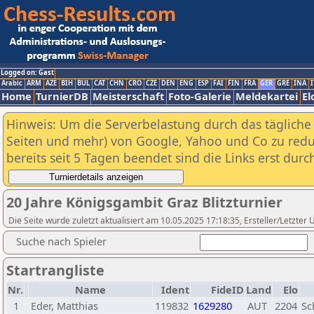
Logged on: Gast
Arabic
ARM
AZE
BIH
BUL
CAT
CHN
CRO
CZE
DEN
ENG
ESP
FAI
FIN
FRA
GER
GRE
INA
I
Home
TurnierDB
Meisterschaft
Foto-Galerie
Meldekartei
El
Hinweis: Um die Serverbelastung durch das tägliche D
Seiten und mehr) von Google, Yahoo und Co zu reduz
bereits seit 5 Tagen beendet sind die Links erst dur
20 Jahre Königsgambit Graz Blitzturnier
Die Seite wurde zuletzt aktualisiert am 10.05.2025 17:18:35, Ersteller/Letzter
Suche nach Spieler
Startrangliste
Nr.
Name
Ident
FideID
Land
Elo
1
Eder, Matthias
119832
1629280
AUT
2204
Sc