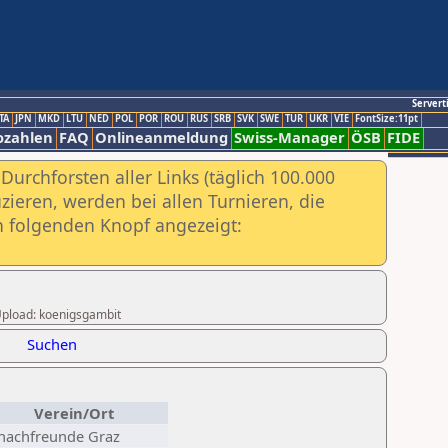
Servert
TA
JPN
MKD
LTU
NED
POL
POR
ROU
RUS
SRB
SVK
SWE
TUR
UKR
VIE
FontSize:11pt
ozahlen
FAQ
Onlineanmeldung
Swiss-Manager
ÖSB
FIDE
urchforsten aller Links (täglich 100.000
ieren, werden bei allen Turnieren, die
ch folgenden Knopf angezeigt:
 Upload: koenigsgambit
Suchen
Verein/Ort
hachfreunde Graz