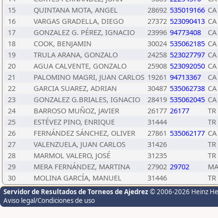
15
QUINTANA MOTA, ANGEL
28692
535019166
CA
16
VARGAS GRADELLA, DIEGO
27372
523090413
CA
17
GONZALEZ G. PÉREZ, IGNACIO
23996
94773408
CA
18
COOK, BENJAMIN
30024
535062185
CA
19
TRULA ARANA, GONZALO
24258
523027797
CA
20
AGUA CALVENTE, GONZALO
25908
523092050
CA
21
PALOMINO MAGRI, JUAN CARLOS
19261
94713367
CA
22
GARCIA SUAREZ, ADRIAN
30487
535062738
CA
23
GONZALEZ G.BRIALES, IGNACIO
28419
535062045
CA
24
BARROSO MUÑOZ, JAVIER
26177
26177
TR
25
ESTÉVEZ PINO, ENRIQUE
31444
TR
26
FERNÁNDEZ SÁNCHEZ, OLIVER
27861
535062177
CA
27
VALENZUELA, JUAN CARLOS
31426
TR
28
MARMOL VALERO, JOSÉ
31235
TR
29
MERA FERNÁNDEZ, MARTINA
27902
29702
M
30
MOLINA GARCÍA, MANUEL
31446
TR
Servidor de Resultados de Torneos de Ajedrez
© 2006-2026 Heinz H
Aviso legal/Condiciones de uso