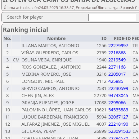
Última actualización24.05.2025 16:38:57, Propietario/Última carga: Spanish C
Search for player
Ranking inicial
No.
Nombre
ID
FIDE-ID
FE
1
ILLANA MARTOS, ANTONIO
1256
22279997
TR
2
VIÑAS GUERRERO, CARLOS
2769
2216868
CA
3
CM
OSUNA VEGA, ENRIQUE
1940
2219549
CA
4
RIOS GONZALEZ, J.ANTONIO
2244
2271168
CA
5
MEDINA ROMERO, JOSE
3216
2205017
CA
6
LONGDIN, MICHAEL
7112
425885
CA
7
SERVIO CAMPOS, ANTONIO
2581
22230599
CA
8
CHEN JIN, ALEX
22720
94743045
M
9
GRANJA FUENTES, JORGE
17088
2298066
CA
10
PALOMINO LÓPEZ, JUAN CARLOS
10621
54535883
CA
11
LUQUE BARBERAN, FRANCISCO
5994
32067127
CA
12
ALFARAZ JIMENEZ, JOSE MIGUEL
4007
22218190
CA
13
GIL LARA, YERAY
26899
523091533
CA
14
CORTES FERNÁNDEZ, JUAN
5089
22294570
CA