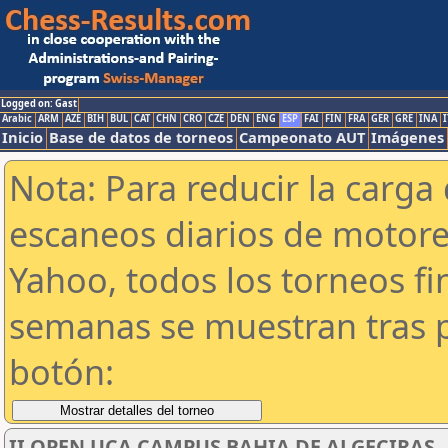
Logged on: Gast
Arabic
ARM
AZE
BIH
BUL
CAT
CHN
CRO
CZE
DEN
ENG
ESP
FAI
FIN
FRA
GER
GRE
INA
I
Inicio
Base de datos de torneos
Campeonato AUT
Imágenes
Nota: Para reducir la carga 
escaneos diarios de motor
Yahoo, todos los torneos f
semanas se muestran tras p
botón:
II OPEN UCA CAMPUS BAHIA DE ALGECIRAS