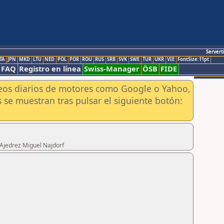
Servert
TA
JPN
MKD
LTU
NED
POL
POR
ROU
RUS
SRB
SVK
SWE
TUR
UKR
VIE
FontSize:11pt
FAQ
Registro en línea
Swiss-Manager
ÖSB
FIDE
aneos diarios de motores como Google o Yahoo,
 se muestran tras pulsar el siguiente botón:
 Ajedrez Miguel Najdorf