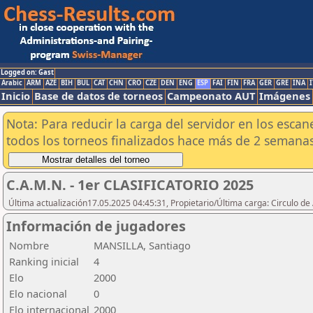
Logged on: Gast
Arabic
ARM
AZE
BIH
BUL
CAT
CHN
CRO
CZE
DEN
ENG
ESP
FAI
FIN
FRA
GER
GRE
INA
I
Inicio
Base de datos de torneos
Campeonato AUT
Imágenes
Nota: Para reducir la carga del servidor en los esc
todos los torneos finalizados hace más de 2 semanas
C.A.M.N. - 1er CLASIFICATORIO 2025
Última actualización17.05.2025 04:45:31, Propietario/Última carga: Circulo de
Información de jugadores
Nombre
MANSILLA, Santiago
Ranking inicial
4
Elo
2000
Elo nacional
0
Elo internacional
2000