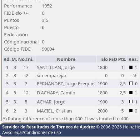
Performance
1952
FIDE elo +/-
0
Puntos
3,5
Puesto
6
Federación
Código nacional
0
Código FIDE
90004
Rd.
M.
No.Ini.
Nombre
Elo
FED
Pts.
Res.
1
3
17
SANTILLAN, Jorge
1800
1
1
2
8
-2
sin emparejar
0
0
- ½
3
3
7
FERNANDEZ, Jorge Ezequiel
1900
2,5
0
4
5
12
D'ACHARY, Camilo
1800
2,5
1
5
3
5
ACHAR, Jorge
1900
3
1
6
2
3
MACIEL, Cristian
2000
5
0
*) Rating difference of more than 400. It was limited to 400.
Servidor de Resultados de Torneos de Ajedrez
© 2006-2026 Heinz H
Aviso legal/Condiciones de uso