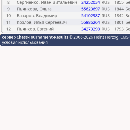
8
Сергиенко, Иван Витальевич
24252034
RUS
1855
Бе
9
Пьянкова, Ольга
55623697
RUS
1844
Бе
10
Базаров, Владимир
54102987
RUS
1842
Бе
11
Козлов, Илья Сергеевич
55886264
RUS
1801
Бе
12
Пьянков, Евгений
34273298
RUS
1793
Бе
сервер Chess-Tournament-Results
© 2006-2026 Heinz Herzog
, CMS-
условия использования