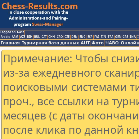
Logged on: Gast
Arabic
ARM
AZE
BIH
BUL
CAT
CHN
CRO
CZE
DEN
ENG
ESP
FAI
FIN
FRA
GER
GRE
INA
I
Главная
Турнирная база данных
AUT
Фото
ЧАВО
Онлайн
Примечание: Чтобы снизи
из-за ежедневного скани
поисковыми системами ти
проч., все ссылки на тур
месяцев (с даты окончан
после клика по данной кн