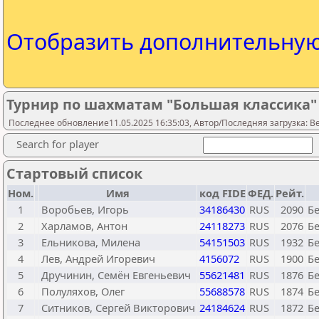
Отобразить дополнительну
Турнир по шахматам "Большая классика"
Последнее обновление11.05.2025 16:35:03, Автор/Последняя загрузка: Be
Search for player
Стартовый список
Ном.
Имя
код FIDE
ФЕД.
Рейт.
1
Воробьев, Игорь
34186430
RUS
2090
Бе
2
Харламов, Антон
24118273
RUS
2076
Бе
3
Ельникова, Милена
54151503
RUS
1932
Бе
4
Лев, Андрей Игоревич
4156072
RUS
1900
Бе
5
Дручинин, Семён Евгеньевич
55621481
RUS
1876
Бе
6
Полуляхов, Олег
55688578
RUS
1874
Бе
7
Ситников, Сергей Викторович
24184624
RUS
1872
Бе