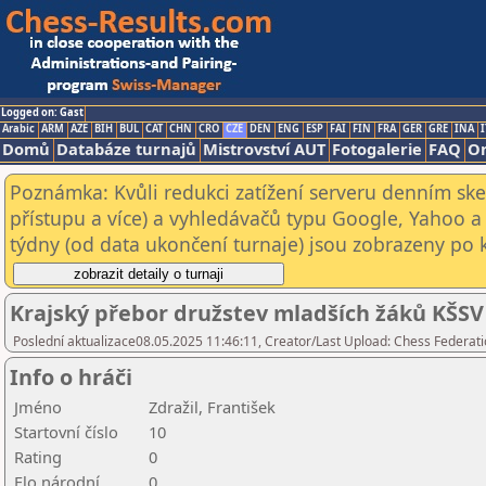
Logged on: Gast
Arabic
ARM
AZE
BIH
BUL
CAT
CHN
CRO
CZE
DEN
ENG
ESP
FAI
FIN
FRA
GER
GRE
INA
I
Domů
Databáze turnajů
Mistrovství AUT
Fotogalerie
FAQ
On
Poznámka: Kvůli redukci zatížení serveru denním s
přístupu a více) a vyhledávačů typu Google, Yahoo a 
týdny (od data ukončení turnaje) jsou zobrazeny po kl
Krajský přebor družstev mladších žáků KŠSV
Poslední aktualizace08.05.2025 11:46:11, Creator/Last Upload: Chess Federati
Info o hráči
Jméno
Zdražil, František
Startovní číslo
10
Rating
0
Elo národní
0