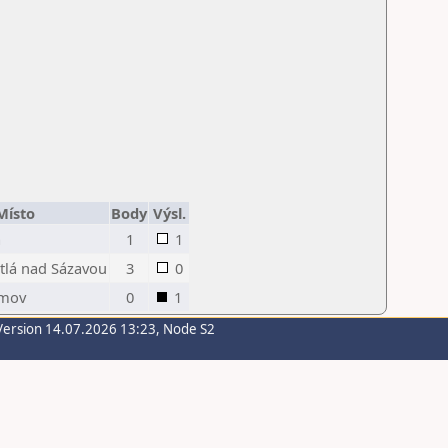
Místo
Body
Výsl.
a
1
1
tlá nad Sázavou
3
0
imov
0
1
Version 14.07.2026 13:23, Node S2