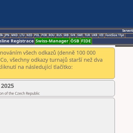
Servert
TA
JPN
MKD
LTU
NED
POL
POR
ROU
RUS
SRB
SVK
SWE
TUR
UKR
VIE
FontSize:11pt
line Registrace
Swiss-Manager
ÖSB
FIDE
kenováním všech odkazů (denně 100 000
Co, všechny odkazy turnajů starší než dva
iknutí na následující tlačítko:
 2025
on of the Czech Republic