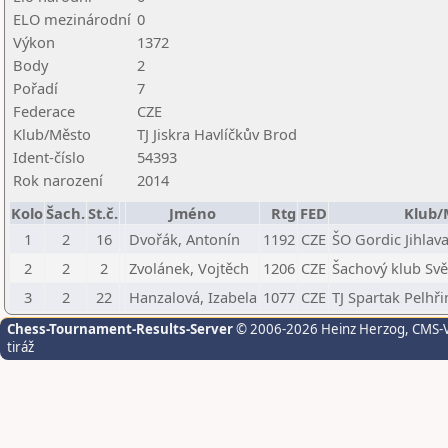
ELO mezinárodní
0
Výkon
1372
Body
2
Pořadí
7
Federace
CZE
Klub/Město
TJ Jiskra Havlíčkův Brod
Ident-číslo
54393
Rok narození
2014
Kolo
Šach.
St.č.
Jméno
Rtg
FED
Klub/
1
2
16
Dvořák, Antonín
1192
CZE
ŠO Gordic Jihlav
2
2
2
Zvolánek, Vojtěch
1206
CZE
Šachový klub Svě
3
2
22
Hanzalová, Izabela
1077
CZE
TJ Spartak Pelhř
Chess-Tournament-Results-Server
© 2006-2026 Heinz Herzog
, CMS-
tiráž