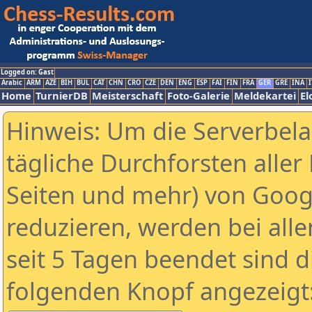
Logged on: Gast
Arabic
ARM
AZE
BIH
BUL
CAT
CHN
CRO
CZE
DEN
ENG
ESP
FAI
FIN
FRA
GER
GRE
INA
I
Home
TurnierDB
Meisterschaft
Foto-Galerie
Meldekartei
El
Hinweis: Um die Serverbel
tägliche Durchforsten aller 
Seiten und mehr) von Goog
reduzieren, werden bei alle
seit 5 Tagen beendet sind d
folgenden Knopf angezeigt