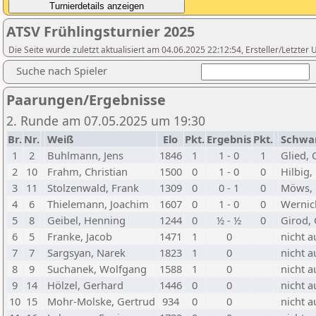
ATSV Frühlingsturnier 2025
Die Seite wurde zuletzt aktualisiert am 04.06.2025 22:12:54, Ersteller/Letzte
Suche nach Spieler
Paarungen/Ergebnisse
2. Runde am 07.05.2025 um 19:30
Br.
Nr.
Weiß
Elo
Pkt.
Ergebnis
Pkt.
Schwa
1
2
Buhlmann, Jens
1846
1
1 - 0
1
Glied, 
2
10
Frahm, Christian
1500
0
1 - 0
0
Hilbig,
3
11
Stolzenwald, Frank
1309
0
0 - 1
0
Möws, 
4
6
Thielemann, Joachim
1607
0
1 - 0
0
Wernic
5
8
Geibel, Henning
1244
0
½ - ½
0
Girod,
6
5
Franke, Jacob
1471
1
0
nicht a
7
7
Sargsyan, Narek
1823
1
0
nicht a
8
9
Suchanek, Wolfgang
1588
1
0
nicht a
9
14
Hölzel, Gerhard
1446
0
0
nicht a
10
15
Mohr-Molske, Gertrud
934
0
0
nicht a