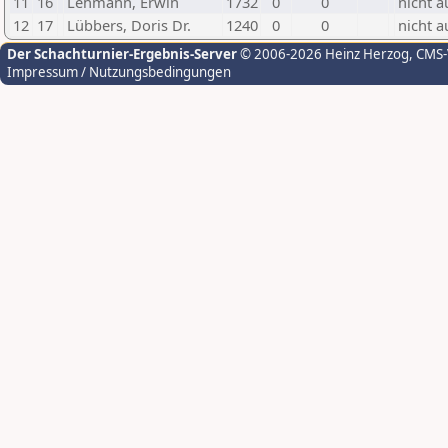
11
16
Lehmann, Erwin
1732
0
0
nicht a
12
17
Lübbers, Doris Dr.
1240
0
0
nicht a
Der Schachturnier-Ergebnis-Server
© 2006-2026 Heinz Herzog
, CMS
Impressum / Nutzungsbedingungen