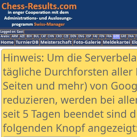
Logged on: Gast
Arabic
ARM
AZE
BIH
BUL
CAT
CHN
CRO
CZE
DEN
ENG
ESP
FAI
FIN
FRA
GER
GRE
INA
I
Home
TurnierDB
Meisterschaft
Foto-Galerie
Meldekartei
El
Hinweis: Um die Serverbel
tägliche Durchforsten aller 
Seiten und mehr) von Goog
reduzieren, werden bei alle
seit 5 Tagen beendet sind d
folgenden Knopf angezeigt