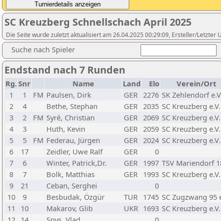
SC Kreuzberg Schnellschach April 2025
Die Seite wurde zuletzt aktualisiert am 26.04.2025 00:29:09, Ersteller/Letzte
Suche nach Spieler
Endstand nach 7 Runden
Rg.
Snr
Name
Land
Elo
Verein/Ort
1
1
FM
Paulsen, Dirk
GER
2276
SK Zehlendorf e.V
2
4
Bethe, Stephan
GER
2035
SC Kreuzberg e.V.
3
2
FM
Syré, Christian
GER
2069
SC Kreuzberg e.V.
4
3
Huth, Kevin
GER
2059
SC Kreuzberg e.V.
5
5
FM
Federau, Jürgen
GER
2024
SC Kreuzberg e.V.
6
17
Zeidler, Uwe Ralf
GER
0
7
6
Winter, Patrick,Dr.
GER
1997
TSV Mariendorf 1
8
7
Bolk, Matthias
GER
1993
SC Kreuzberg e.V.
9
21
Ceban, Serghei
0
10
9
Besbudak, Özgür
TUR
1745
SC Zugzwang 95 e
11
10
Makarov, Glib
UKR
1693
SC Kreuzberg e.V.
12
14
Spys, Vlad
0