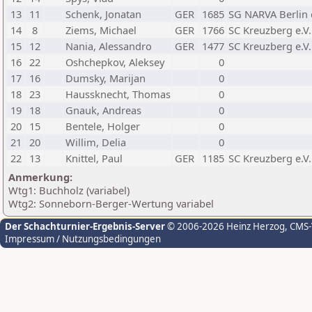
13
11
Schenk, Jonatan
GER
1685
SG NARVA Berlin e
14
8
Ziems, Michael
GER
1766
SC Kreuzberg e.V.
15
12
Nania, Alessandro
GER
1477
SC Kreuzberg e.V.
16
22
Oshchepkov, Aleksey
0
17
16
Dumsky, Marijan
0
18
23
Haussknecht, Thomas
0
19
18
Gnauk, Andreas
0
20
15
Bentele, Holger
0
21
20
Willim, Delia
0
22
13
Knittel, Paul
GER
1185
SC Kreuzberg e.V.
Anmerkung:
Wtg1: Buchholz (variabel)
Wtg2: Sonneborn-Berger-Wertung variabel
Der Schachturnier-Ergebnis-Server
© 2006-2026 Heinz Herzog
, CMS
Impressum / Nutzungsbedingungen