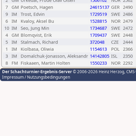
2
GM
Urkedal, Frode Olav Olsen
1506102
NOR
2562
7
GM
Poetsch, Hagen
24615137
GER
2490
9
IM
Trost, Edvin
1729519
SWE
2486
6
IM
Kvaloy, Aksel Bu
1528815
NOR
2479
10
IM
Seo, Jung Min
1734687
SWE
2472
4
GM
Blomqvist, Erik
1709437
SWE
2448
5
IM
Stalmach, Richard
372048
CZE
2444
1
IM
Kiolbasa, Oliwia
1154613
POL
2366
3
IM
Domalchuk-Jonasson, Aleksandr
14142805
ISL
2350
8
FM
Fiskaaen, Martin Holten
1550233
NOR
2292
Der Schachturnier-Ergebnis-Server
© 2006-2026 Heinz Herzog
, CMS
Impressum / Nutzungsbedingungen