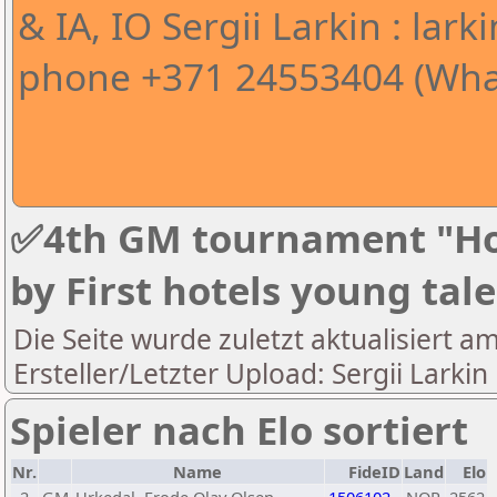
& IA, IO Sergii Larkin : l
phone +371 24553404 (Wha
✅4th GM tournament "Ho
by First hotels young tal
Die Seite wurde zuletzt aktualisiert a
Ersteller/Letzter Upload: Sergii Larkin
Spieler nach Elo sortiert
Nr.
Name
FideID
Land
Elo