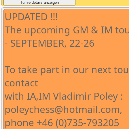
UPDATED !!!
The upcoming GM & IM tour
- SEPTEMBER, 22-26
To take part in our next t
contact
with IA,IM Vladimir Poley :
poleychess@hotmail.com,
phone +46 (0)735-793205