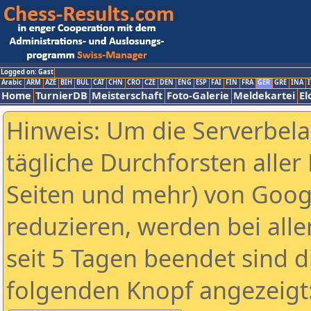
Logged on: Gast
Arabic
ARM
AZE
BIH
BUL
CAT
CHN
CRO
CZE
DEN
ENG
ESP
FAI
FIN
FRA
GER
GRE
INA
I
Home
TurnierDB
Meisterschaft
Foto-Galerie
Meldekartei
El
Hinweis: Um die Serverbel
tägliche Durchforsten aller 
Seiten und mehr) von Goog
reduzieren, werden bei alle
seit 5 Tagen beendet sind d
folgenden Knopf angezeigt