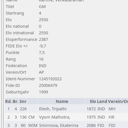
Titel
GM
Startrang
4
Elo
2550
Elo national
0
Elo intnational
2550
Eloperformance
2387
FIDE Elo +/-
-9,7
Punkte
7,5
Rang
16
Föderation
IND
Verein/Ort
AP
Ident-Nummer
1245192022
Fide-ID
25006479
Geburtsjahr
1999
Rd.
Br.
Snr
Name
Elo
Land
Verein/O
1
4
226
Elesh, Tripathi
1872
IND
MH
2
3
136
CM
Vyom Malhotra,
1975
IND
HR
3
3
80
WIM
Smirnova, Ekaterina
2086
FID
FID