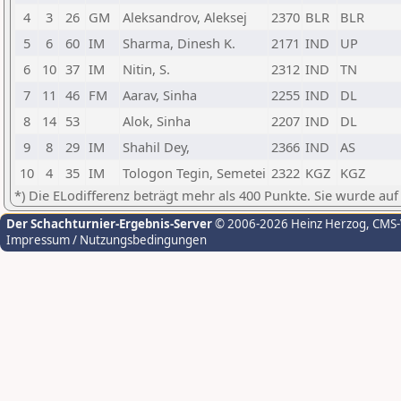
4
3
26
GM
Aleksandrov, Aleksej
2370
BLR
BLR
5
6
60
IM
Sharma, Dinesh K.
2171
IND
UP
6
10
37
IM
Nitin, S.
2312
IND
TN
7
11
46
FM
Aarav, Sinha
2255
IND
DL
8
14
53
Alok, Sinha
2207
IND
DL
9
8
29
IM
Shahil Dey,
2366
IND
AS
10
4
35
IM
Tologon Tegin, Semetei
2322
KGZ
KGZ
*) Die ELodifferenz beträgt mehr als 400 Punkte. Sie wurde auf
Der Schachturnier-Ergebnis-Server
© 2006-2026 Heinz Herzog
, CMS
Impressum / Nutzungsbedingungen