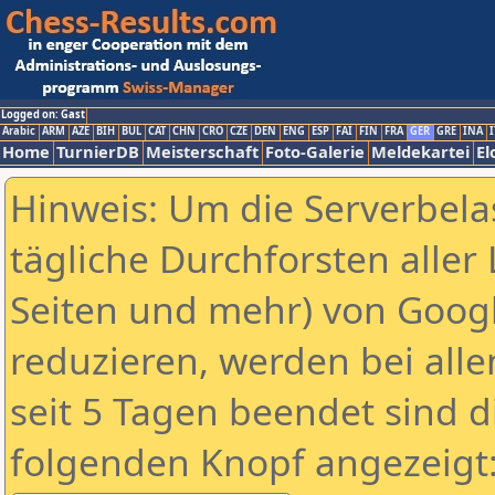
Logged on: Gast
Arabic
ARM
AZE
BIH
BUL
CAT
CHN
CRO
CZE
DEN
ENG
ESP
FAI
FIN
FRA
GER
GRE
INA
I
Home
TurnierDB
Meisterschaft
Foto-Galerie
Meldekartei
El
Hinweis: Um die Serverbela
tägliche Durchforsten aller 
Seiten und mehr) von Goog
reduzieren, werden bei alle
seit 5 Tagen beendet sind d
folgenden Knopf angezeigt