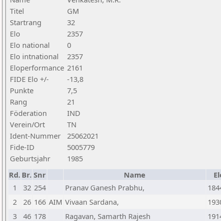
Titel
GM
Startrang
32
Elo
2357
Elo national
0
Elo intnational
2357
Eloperformance
2161
FIDE Elo +/-
-13,8
Punkte
7,5
Rang
21
Föderation
IND
Verein/Ort
TN
Ident-Nummer
25062021
Fide-ID
5005779
Geburtsjahr
1985
Rd.
Br.
Snr
Name
El
1
32
254
Pranav Ganesh Prabhu,
184
2
26
166
AIM
Vivaan Sardana,
193
3
46
178
Ragavan, Samarth Rajesh
191