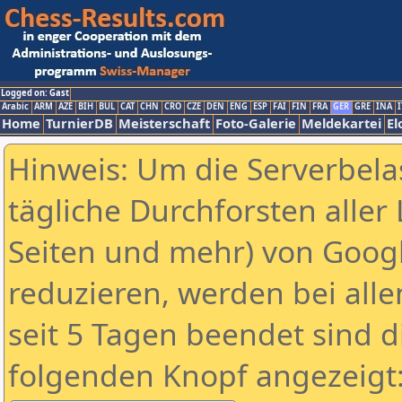
Logged on: Gast
Arabic
ARM
AZE
BIH
BUL
CAT
CHN
CRO
CZE
DEN
ENG
ESP
FAI
FIN
FRA
GER
GRE
INA
I
Home
TurnierDB
Meisterschaft
Foto-Galerie
Meldekartei
El
Hinweis: Um die Serverbela
tägliche Durchforsten aller 
Seiten und mehr) von Goog
reduzieren, werden bei alle
seit 5 Tagen beendet sind d
folgenden Knopf angezeigt