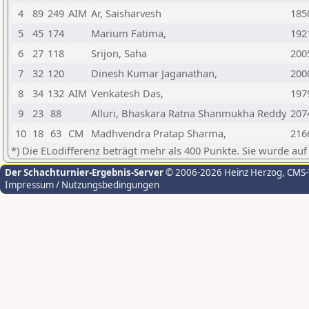
4
89
249
AIM
Ar, Saisharvesh
185
5
45
174
Marium Fatima,
192
6
27
118
Srijon, Saha
200
7
32
120
Dinesh Kumar Jaganathan,
200
8
34
132
AIM
Venkatesh Das,
197
9
23
88
Alluri, Bhaskara Ratna Shanmukha Reddy
207
10
18
63
CM
Madhvendra Pratap Sharma,
216
*) Die ELodifferenz beträgt mehr als 400 Punkte. Sie wurde auf
Der Schachturnier-Ergebnis-Server
© 2006-2026 Heinz Herzog
, CMS
Impressum / Nutzungsbedingungen