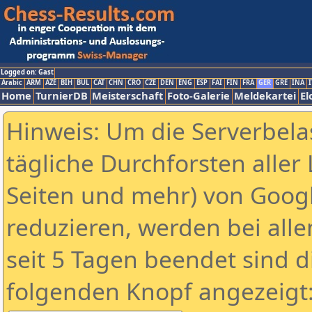
Logged on: Gast
Arabic
ARM
AZE
BIH
BUL
CAT
CHN
CRO
CZE
DEN
ENG
ESP
FAI
FIN
FRA
GER
GRE
INA
I
Home
TurnierDB
Meisterschaft
Foto-Galerie
Meldekartei
El
Hinweis: Um die Serverbela
tägliche Durchforsten aller 
Seiten und mehr) von Goog
reduzieren, werden bei alle
seit 5 Tagen beendet sind d
folgenden Knopf angezeigt