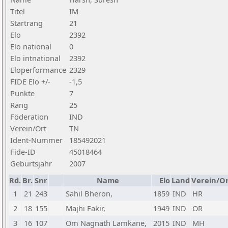
Titel
IM
Startrang
21
Elo
2392
Elo national
0
Elo intnational
2392
Eloperformance
2329
FIDE Elo +/-
-1,5
Punkte
7
Rang
25
Föderation
IND
Verein/Ort
TN
Ident-Nummer
185492021
Fide-ID
45018464
Geburtsjahr
2007
Rd.
Br.
Snr
Name
Elo
Land
Verein/Or
1
21
243
Sahil Bheron,
1859
IND
HR
2
18
155
Majhi Fakir,
1949
IND
OR
3
16
107
Om Nagnath Lamkane,
2015
IND
MH