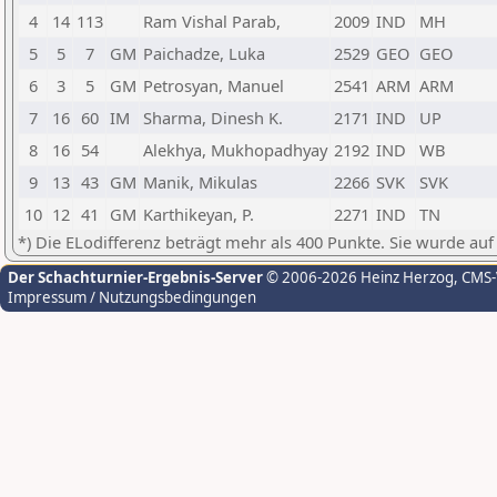
4
14
113
Ram Vishal Parab,
2009
IND
MH
5
5
7
GM
Paichadze, Luka
2529
GEO
GEO
6
3
5
GM
Petrosyan, Manuel
2541
ARM
ARM
7
16
60
IM
Sharma, Dinesh K.
2171
IND
UP
8
16
54
Alekhya, Mukhopadhyay
2192
IND
WB
9
13
43
GM
Manik, Mikulas
2266
SVK
SVK
10
12
41
GM
Karthikeyan, P.
2271
IND
TN
*) Die ELodifferenz beträgt mehr als 400 Punkte. Sie wurde auf
Der Schachturnier-Ergebnis-Server
© 2006-2026 Heinz Herzog
, CMS
Impressum / Nutzungsbedingungen