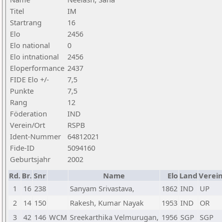
Titel
IM
Startrang
16
Elo
2456
Elo national
0
Elo intnational
2456
Eloperformance
2437
FIDE Elo +/-
7,5
Punkte
7,5
Rang
12
Föderation
IND
Verein/Ort
RSPB
Ident-Nummer
64812021
Fide-ID
5094160
Geburtsjahr
2002
Rd.
Br.
Snr
Name
Elo
Land
Verei
1
16
238
Sanyam Srivastava,
1862
IND
UP
2
14
150
Rakesh, Kumar Nayak
1953
IND
OR
3
42
146
WCM
Sreekarthika Velmurugan,
1956
SGP
SGP