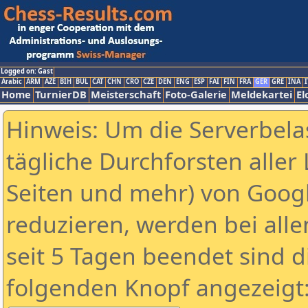
Logged on: Gast
Arabic
ARM
AZE
BIH
BUL
CAT
CHN
CRO
CZE
DEN
ENG
ESP
FAI
FIN
FRA
GER
GRE
INA
I
Home
TurnierDB
Meisterschaft
Foto-Galerie
Meldekartei
El
Hinweis: Um die Serverbela
tägliche Durchforsten aller 
Seiten und mehr) von Goog
reduzieren, werden bei alle
seit 5 Tagen beendet sind d
folgenden Knopf angezeigt