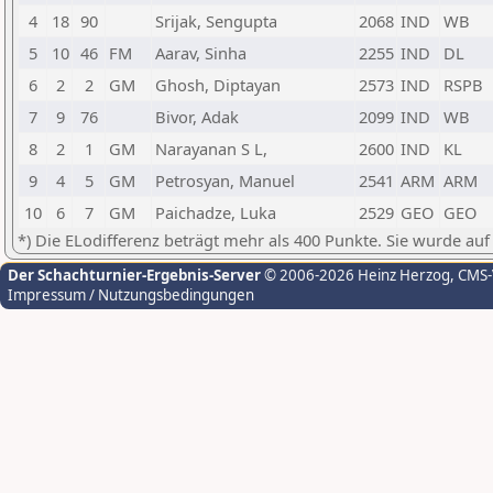
4
18
90
Srijak, Sengupta
2068
IND
WB
5
10
46
FM
Aarav, Sinha
2255
IND
DL
6
2
2
GM
Ghosh, Diptayan
2573
IND
RSPB
7
9
76
Bivor, Adak
2099
IND
WB
8
2
1
GM
Narayanan S L,
2600
IND
KL
9
4
5
GM
Petrosyan, Manuel
2541
ARM
ARM
10
6
7
GM
Paichadze, Luka
2529
GEO
GEO
*) Die ELodifferenz beträgt mehr als 400 Punkte. Sie wurde auf
Der Schachturnier-Ergebnis-Server
© 2006-2026 Heinz Herzog
, CMS
Impressum / Nutzungsbedingungen