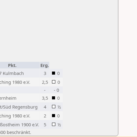
Pkt.
Erg.
7 Kulmbach
3
0
ching 1980 e.V.
2,5
0
-
- 0
ernheim
3,5
0
t/Süd Regensburg
4
½
ching 1980 e.V.
2
0
ßostheim 1900 e.V.
5
½
400 beschränkt.