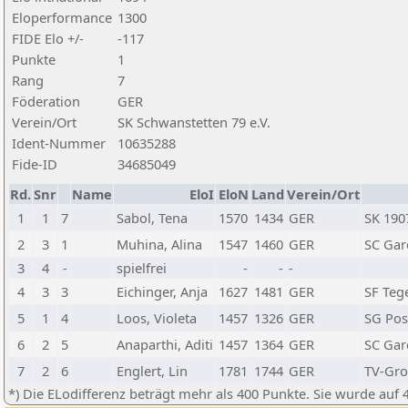
Eloperformance
1300
FIDE Elo +/-
-117
Punkte
1
Rang
7
Föderation
GER
Verein/Ort
SK Schwanstetten 79 e.V.
Ident-Nummer
10635288
Fide-ID
34685049
Rd.
Snr
Name
EloI
EloN
Land
Verein/Ort
1
1
7
Sabol, Tena
1570
1434
GER
SK 190
2
3
1
Muhina, Alina
1547
1460
GER
SC Gar
3
4
-
spielfrei
-
-
-
4
3
3
Eichinger, Anja
1627
1481
GER
SF Teg
5
1
4
Loos, Violeta
1457
1326
GER
SG Pos
6
2
5
Anaparthi, Aditi
1457
1364
GER
SC Gar
7
2
6
Englert, Lin
1781
1744
GER
TV-Gro
*) Die ELodifferenz beträgt mehr als 400 Punkte. Sie wurde auf 