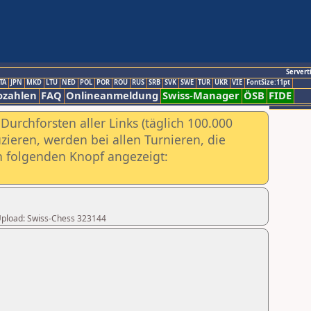
Servert
TA
JPN
MKD
LTU
NED
POL
POR
ROU
RUS
SRB
SVK
SWE
TUR
UKR
VIE
FontSize:11pt
ozahlen
FAQ
Onlineanmeldung
Swiss-Manager
ÖSB
FIDE
urchforsten aller Links (täglich 100.000
ieren, werden bei allen Turnieren, die
ch folgenden Knopf angezeigt:
r Upload: Swiss-Chess 323144