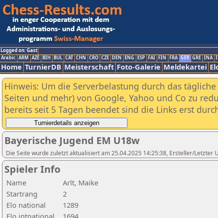
Logged on: Gast
Arabic
ARM
AZE
BIH
BUL
CAT
CHN
CRO
CZE
DEN
ENG
ESP
FAI
FIN
FRA
GER
GRE
INA
I
Home
TurnierDB
Meisterschaft
Foto-Galerie
Meldekartei
El
Hinweis: Um die Serverbelastung durch das tägliche D
Seiten und mehr) von Google, Yahoo und Co zu reduz
bereits seit 5 Tagen beendet sind die Links erst dur
Bayerische Jugend EM U18w
Die Seite wurde zuletzt aktualisiert am 25.04.2025 14:25:38, Ersteller/Letzte
Spieler Info
Name
Arlt, Maike
Startrang
2
Elo national
1289
Elo intnational
1694