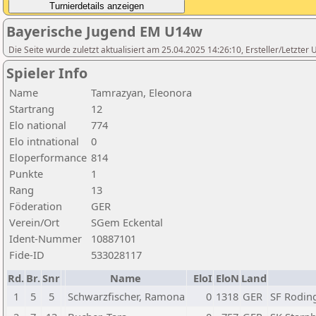
Bayerische Jugend EM U14w
Die Seite wurde zuletzt aktualisiert am 25.04.2025 14:26:10, Ersteller/Letzte
Spieler Info
Name
Tamrazyan, Eleonora
Startrang
12
Elo national
774
Elo intnational
0
Eloperformance
814
Punkte
1
Rang
13
Föderation
GER
Verein/Ort
SGem Eckental
Ident-Nummer
10887101
Fide-ID
533028117
Rd.
Br.
Snr
Name
EloI
EloN
Land
1
5
5
Schwarzfischer, Ramona
0
1318
GER
SF Rodin