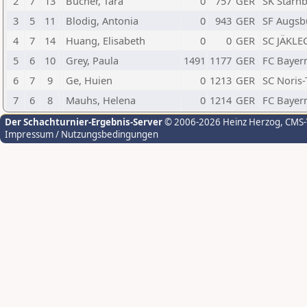
2
7
13
Bucher, Tara
0
757
GER
SK Starn
3
5
11
Blodig, Antonia
0
943
GER
SF Augsb
4
7
14
Huang, Elisabeth
0
0
GER
SC JÄKLE
5
6
10
Grey, Paula
1491
1177
GER
FC Bayer
6
7
9
Ge, Huien
0
1213
GER
SC Noris
7
6
8
Mauhs, Helena
0
1214
GER
FC Bayer
Der Schachturnier-Ergebnis-Server
© 2006-2026 Heinz Herzog
, CMS
Impressum / Nutzungsbedingungen