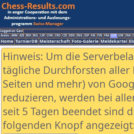
Logged on: Gast
Arabic
ARM
AZE
BIH
BUL
CAT
CHN
CRO
CZE
DEN
ENG
ESP
FAI
FIN
FRA
GER
GRE
INA
I
Home
TurnierDB
Meisterschaft
Foto-Galerie
Meldekartei
El
Hinweis: Um die Serverbel
tägliche Durchforsten aller 
Seiten und mehr) von Goog
reduzieren, werden bei alle
seit 5 Tagen beendet sind d
folgenden Knopf angezeigt