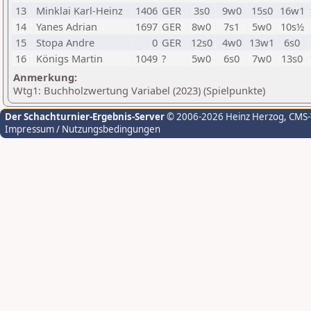
13
Minklai Karl-Heinz
1406
GER
3s0
9w0
15s0
16w1
14
Yanes Adrian
1697
GER
8w0
7s1
5w0
10s½
15
Stopa Andre
0
GER
12s0
4w0
13w1
6s0
16
Königs Martin
1049
?
5w0
6s0
7w0
13s0
Anmerkung:
Wtg1: Buchholzwertung Variabel (2023) (Spielpunkte)
Der Schachturnier-Ergebnis-Server
© 2006-2026 Heinz Herzog
, CMS
Impressum / Nutzungsbedingungen