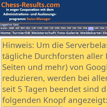
Logged on: Gast
Arabic
ARM
AZE
BIH
BUL
CAT
CHN
CRO
CZE
DEN
ENG
ESP
FAI
FIN
FRA
GER
GRE
INA
I
Home
TurnierDB
Meisterschaft
Foto-Galerie
Meldekartei
El
Hinweis: Um die Serverbela
tägliche Durchforsten aller 
Seiten und mehr) von Goog
reduzieren, werden bei alle
seit 5 Tagen beendet sind d
folgenden Knopf angezeigt