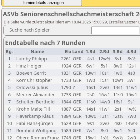
ASVb Seniorenschnellschachmeisterschaft 2
Die Seite wurde zuletzt aktualisiert am 18.04.2025 15:00:29, Ersteller/Letzte
Suche nach Spieler
Endtabelle nach 7 Runden
Rg.
Name
Elo
Land
1.Rd
2.Rd
3.Rd
4.Rd
1
Lamby Philipp
2261
GER
4s1
12w½
3s1
8s½
2
Hinz Holger
1924
GER
6w1
5s1
8w0
12s1
3
Boeven Gerrit
1831
GER
13w1
10s1
1w0
4s0
4
Korr Christopher
1733
GER
1w0
15s1
10w1
3w1
5
Orlowski Julius
1790
?
16s1
2w0
14s1
11w1
6
Meurer Alexander
1733
GER
2s0
16w1
11s0
15w1
7
Schulten Berthold
1844
GER
11s0
14w0
16s1
9s1
8
Krohn Malte Till
1887
GER
14s1
11w1
2s1
1w½
9
Haverkamp Klaus
1884
GER
10w0
13s1
12s½
7w0
10
Fabi Hans-Jürgen
1629
GER
9s1
3w0
4s0
14w½
11
Römhild Wolfgang
1589
GER
7w1
8s0
6w1
5s0
12
Obere Roman Franz
1746
GER
15w1
1s½
9w½
2w0