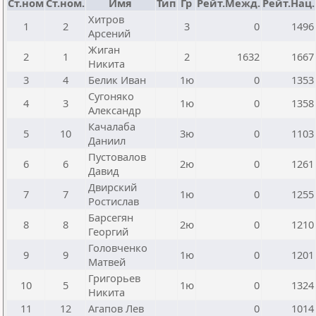
Ст.ном
Ст.ном.
Имя
Тип
Гр
Рейт.Межд.
Рейт.Нац.
Хитров
1
2
3
0
1496
Арсений
Жиган
2
1
2
1632
1667
Никита
3
4
Белик Иван
1ю
0
1353
Сугоняко
4
3
1ю
0
1358
Александр
Качалаба
5
10
3ю
0
1103
Даниил
Пустовалов
6
6
2ю
0
1261
Давид
Двирский
7
7
1ю
0
1255
Ростислав
Барсегян
8
8
2ю
0
1210
Георгий
Головченко
9
9
1ю
0
1201
Матвей
Григорьев
10
5
1ю
0
1324
Никита
11
12
Агапов Лев
0
1014