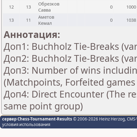
Обрезков
12
13
0
1000
Савва
Аметов
13
11
0
1038
Кемал
Аннотация:
Доп1: Buchholz Tie-Breaks (var
Доп2: Buchholz Tie-Breaks (var
Доп3: Number of wins includin
(Matchpoints, Forfeited games
Доп4: Direct Encounter (The res
same point group)
сервер Chess-Tournament-Results
© 2006-2026 Heinz Herzog
, CMS-
условия использования