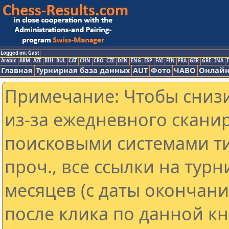
Logged on: Gast
Arabic
ARM
AZE
BIH
BUL
CAT
CHN
CRO
CZE
DEN
ENG
ESP
FAI
FIN
FRA
GER
GRE
INA
I
Главная
Турнирная база данных
AUT
Фото
ЧАВО
Онлайн
Примечание: Чтобы снизи
из-за ежедневного скани
поисковыми системами ти
проч., все ссылки на тур
месяцев (с даты окончан
после клика по данной кн