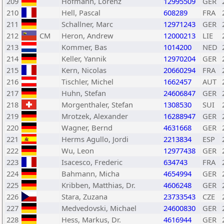
209
Hofmann, Lorenz
12995509
GER
210
Hell, Pascal
608289
FRA
211
Schallner, Marc
12971243
GER
212
CM
Heron, Andrew
12000213
LIE
213
Kommer, Bas
1014200
NED
214
Keller, Yannik
12970204
GER
215
Kern, Nicolas
20660294
FRA
216
Tischler, Michel
1662457
AUT
217
Huhn, Stefan
24606847
GER
218
Morgenthaler, Stefan
1308530
SUI
219
Mrotzek, Alexander
16288947
GER
220
Wagner, Bernd
4631668
GER
221
Herms Agullo, Jordi
2213834
ESP
222
Wu, Leon
12977438
GER
223
Isacesco, Frederic
634743
FRA
224
Bahmann, Micha
4654994
GER
225
Kribben, Matthias, Dr.
4606248
GER
226
Stara, Zuzana
23733543
CZE
227
Medvedovski, Michael
24600830
GER
228
Hess, Markus, Dr.
4616944
GER