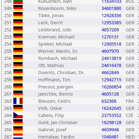
248
Kukushkin, Ivan
11634103
BUL
249
Rosenboom, Niko
34601880
GER
250
Tibke, Jonas
12928356
GER
251
Leck, Gerrit
12953385
GER
252
Leibbrand, Udo
4657209
GER
253
Kremser, Michael
1270131
GER
254
Spieker, Michael
12905518
GER
255
Werner, Martin, Dr.
4607970
GER
256
Rombach, Michael
24613819
GER
257
Ott, Mathias
24616478
GER
258
Doenitz, Christian, Dr.
4662849
GER
259
Hoffmann, Tim
12942715
GER
260
Precour, Juergen
16266854
GER
261
Jaeschke, Benno
4605128
GER
262
Bleuzen, Cedric
632368
FRA
263
Volk, Oskar
16242645
GER
264
Cabela, Filip
23753552
CZE
265
Gold, Jan Christian
16298128
GER
266
Gabriel, Josef
4609948
GER
267
Hematyar, Fardin
1048481
NED