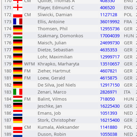
170
CM
Quilter, Thomas A
408530
ENG
171
Player, Edmund C
406520
ENG
172
CM
Sliwicki, Damian
1127128
POL
173
Ellis, Antoine
36019992
FRA
174
Thomsen, Phil
12955736
GER
175
Szakmary, Domonkos
17004039
HUN
176
Maisch, Julian
24699730
GER
177
Dietze, Sebastian
4635353
GER
178
Lohr, Maximilian
12999717
GER
179
WFM
Khrapko, Marharyta
13510657
GER
180
FM
Zieher, Hartmut
4607821
GER
181
FM
Loew, Gerald
4615875
GER
182
De Silva, Joel Niels
12917150
GER
183
Zenari, Marco
2826971
ITA
184
FM
Balint, Vilmos
718050
HUN
185
Jeschke, Jan
16225430
GER
186
Emans, Job
1051393
NED
187
Stork, Christopher
16215400
GER
188
CM
Kumala, Aleksander
1141880
POL
189
Duson, Robin
1055038
NED