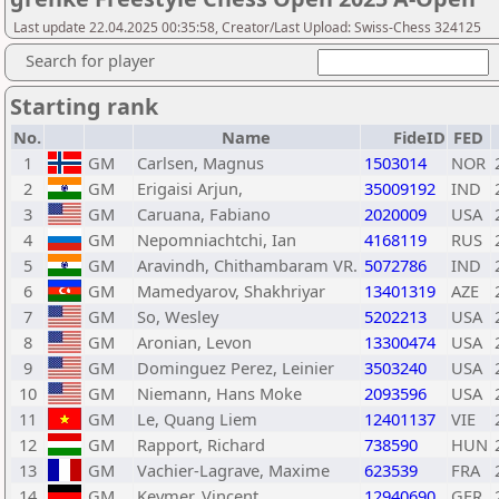
Last update 22.04.2025 00:35:58, Creator/Last Upload: Swiss-Chess 324125
Search for player
Starting rank
No.
Name
FideID
FED
1
GM
Carlsen, Magnus
1503014
NOR
2
GM
Erigaisi Arjun,
35009192
IND
3
GM
Caruana, Fabiano
2020009
USA
4
GM
Nepomniachtchi, Ian
4168119
RUS
5
GM
Aravindh, Chithambaram VR.
5072786
IND
6
GM
Mamedyarov, Shakhriyar
13401319
AZE
7
GM
So, Wesley
5202213
USA
8
GM
Aronian, Levon
13300474
USA
9
GM
Dominguez Perez, Leinier
3503240
USA
10
GM
Niemann, Hans Moke
2093596
USA
11
GM
Le, Quang Liem
12401137
VIE
12
GM
Rapport, Richard
738590
HUN
13
GM
Vachier-Lagrave, Maxime
623539
FRA
14
GM
Keymer, Vincent
12940690
GER