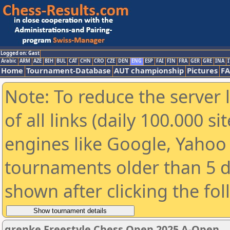
Logged on: Gast
Arabic
ARM
AZE
BIH
BUL
CAT
CHN
CRO
CZE
DEN
ENG
ESP
FAI
FIN
FRA
GER
GRE
INA
I
Home
Tournament-Database
AUT championship
Pictures
F
Note: To reduce the server 
of all links (daily 100.000 s
engines like Google, Yahoo a
tournaments older than 5 d
shown after clicking the fo
grenke Freestyle Chess Open 2025 A-Open