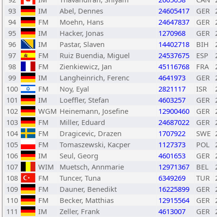
93
IM
Abel, Dennes
24605417
GER
94
FM
Moehn, Hans
24647837
GER
95
IM
Hacker, Jonas
1270968
GER
96
IM
Pastar, Slaven
14402718
BIH
97
FM
Ruiz Buendia, Miguel
24537675
ESP
98
FM
Zienkiewicz, Jan
45116768
FRA
99
IM
Langheinrich, Ferenc
4641973
GER
100
FM
Noy, Eyal
2821117
ISR
101
IM
Loeffler, Stefan
4603257
GER
102
WGM
Heinemann, Josefine
12900460
GER
103
FM
Miller, Eduard
24687022
GER
104
FM
Dragicevic, Drazen
1707922
SWE
105
FM
Tomaszewski, Kacper
1127373
POL
106
IM
Seul, Georg
4601653
GER
107
WIM
Muetsch, Annmarie
12971367
BEL
108
FM
Tuncer, Tuna
6349269
TUR
109
FM
Dauner, Benedikt
16225899
GER
110
FM
Becker, Matthias
12915564
GER
111
IM
Zeller, Frank
4613007
GER