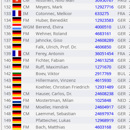
131
CM
Nissinen, Niilo Man
30950767
HKG
132
CM
Meyers, Mark
12927716
GER
133
IM
Cotonnec, Melkior
633275
FRA
134
FM
Huber, Benedikt
12923583
GER
135
WGM
Berend, Elvira
4000510
LUX
136
FM
Wehner, Roland
4683161
GER
137
FM
Jahncke, Giso
24608289
GER
138
Falk, Ulrich, Prof. Dr.
4606850
GER
139
CM
Ferey, Antonin
36051454
FRA
140
FM
Fichter, Fabian
24613258
GER
141
FM
Ruff, Maximilian
1271670
GER
142
Boev, Viktor
2917769
BUL
143
Hillermann, Vinzenz
4615930
GER
144
Koehler, Christian Friedrich
12931489
GER
145
CM
Hauser, Carlos, Dr.
24608238
GER
146
FM
Mostertman, Milan
1025848
NED
147
FM
Moeller, Hendrik
24604917
GER
148
CM
Laemmel, Sebastian
24697974
GER
149
Pfatteicher, Lukas
12968919
GER
150
FM
Bach, Matthias
4603168
GER