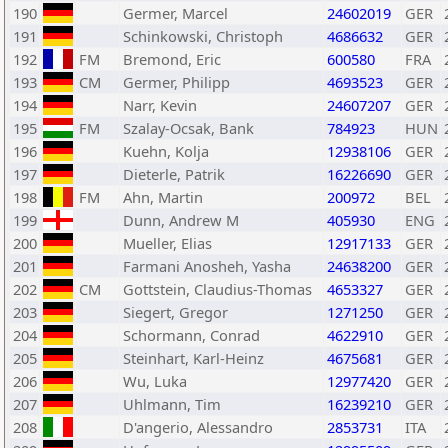
190
Germer, Marcel
24602019
GER
191
Schinkowski, Christoph
4686632
GER
192
FM
Bremond, Eric
600580
FRA
193
CM
Germer, Philipp
4693523
GER
194
Narr, Kevin
24607207
GER
195
FM
Szalay-Ocsak, Bank
784923
HUN
196
Kuehn, Kolja
12938106
GER
197
Dieterle, Patrik
16226690
GER
198
FM
Ahn, Martin
200972
BEL
199
Dunn, Andrew M
405930
ENG
200
Mueller, Elias
12917133
GER
201
Farmani Anosheh, Yasha
24638200
GER
202
CM
Gottstein, Claudius-Thomas
4653327
GER
203
Siegert, Gregor
1271250
GER
204
Schormann, Conrad
4622910
GER
205
Steinhart, Karl-Heinz
4675681
GER
206
Wu, Luka
12977420
GER
207
Uhlmann, Tim
16239210
GER
208
D'angerio, Alessandro
2853731
ITA