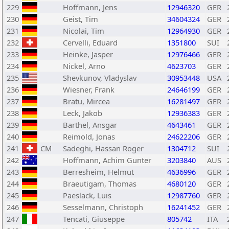
229
Hoffmann, Jens
12946320
GER
230
Geist, Tim
34604324
GER
231
Nicolai, Tim
12964930
GER
232
Cervelli, Eduard
1351800
SUI
233
Heinke, Jasper
12976466
GER
234
Nickel, Arno
4623703
GER
235
Shevkunov, Vladyslav
30953448
USA
236
Wiesner, Frank
24646199
GER
237
Bratu, Mircea
16281497
GER
238
Leck, Jakob
12936383
GER
239
Barthel, Ansgar
4643461
GER
240
Reimold, Jonas
24622206
GER
241
CM
Sadeghi, Hassan Roger
1304712
SUI
242
Hoffmann, Achim Gunter
3203840
AUS
243
Berresheim, Helmut
4636996
GER
244
Braeutigam, Thomas
4680120
GER
245
Paeslack, Luis
12987760
GER
246
Sesselmann, Christoph
16241452
GER
247
Tencati, Giuseppe
805742
ITA