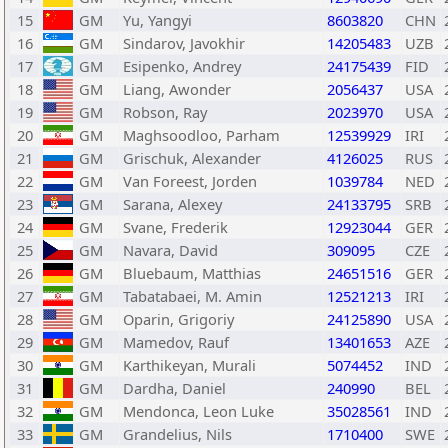
15
GM
Yu, Yangyi
8603820
CHN
16
GM
Sindarov, Javokhir
14205483
UZB
17
GM
Esipenko, Andrey
24175439
FID
18
GM
Liang, Awonder
2056437
USA
19
GM
Robson, Ray
2023970
USA
20
GM
Maghsoodloo, Parham
12539929
IRI
21
GM
Grischuk, Alexander
4126025
RUS
22
GM
Van Foreest, Jorden
1039784
NED
23
GM
Sarana, Alexey
24133795
SRB
24
GM
Svane, Frederik
12923044
GER
25
GM
Navara, David
309095
CZE
26
GM
Bluebaum, Matthias
24651516
GER
27
GM
Tabatabaei, M. Amin
12521213
IRI
28
GM
Oparin, Grigoriy
24125890
USA
29
GM
Mamedov, Rauf
13401653
AZE
30
GM
Karthikeyan, Murali
5074452
IND
31
GM
Dardha, Daniel
240990
BEL
32
GM
Mendonca, Leon Luke
35028561
IND
33
GM
Grandelius, Nils
1710400
SWE