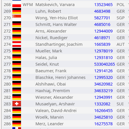
268
WFM
Matskevich, Varvara
13523465
POL
269
Luhn, Robert
4683498
GER
270
Wong, Yen-Hsiu Elliot
5827701
SGP
271
Schmitt, Hans Walter
4685016
GER
272
Arns, Alexander
12944009
GER
273
Nickel, Ruediger
4618971
GER
274
Standhartinger, Joachim
1665839
AUT
275
Mueller, Mark
12978019
GER
276
Halas, Julia
12931810
GER
277
Seidel, Knut
533040265
GER
278
Baeumer, Frank
12914126
GER
279
Blaschke, Henri Johannes
12995320
GER
280
Alshihawi, Obai
34620982
GER
281
Haxhiaj, Premtim
34633219
GER
282
Wiesner, Alexander
12943991
GER
283
Musaelyan, Arshavir
1332082
SUI
284
Valean, David-Andrei
16266455
GER
285
Woelk, Marvin
34625810
GER
286
Merz, Leander
16275578
GER