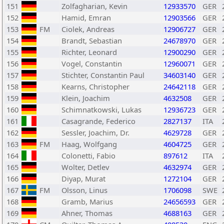
151
Zolfagharian, Kevin
12933570
GER
152
Hamid, Emran
12903566
GER
153
FM
Ciolek, Andreas
12906727
GER
154
Brandt, Sebastian
24678970
GER
155
Richter, Leonard
12900290
GER
156
Vogel, Constantin
12960071
GER
157
Stichter, Constantin Paul
34603140
GER
158
Kearns, Christopher
24642118
GER
159
Klein, Joachim
4632508
GER
160
Schimnatkowski, Lukas
12936723
GER
161
Casagrande, Federico
2827137
ITA
162
Sessler, Joachim, Dr.
4629728
GER
163
FM
Haag, Wolfgang
4604725
GER
164
Colonetti, Fabio
897612
ITA
165
Wolter, Detlev
4632974
GER
166
Diyap, Murat
1272104
GER
167
FM
Olsson, Linus
1706098
SWE
168
Gramb, Marius
24656593
GER
169
Ahner, Thomas
4688163
GER