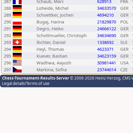
287
Schaub, Marc
628913
FRA
288
Loheide, Michel
34633570
GER
289
Schoettker, Jochen
4694210
GER
290
Bugaj, Hanna
21829870
POL
291
Degro, Heiko
24666122
GER
292
Schottmueller, Christoph
34634690
GER
293
Richter, Daniel
1338692
SUI
294
Heyl, Thomas
4623371
GER
295
Kuever, Bastian
34623159
GER
296
Wadhwa, Aayush
30981441
USA
297
Markina, Sofiia
23744014
CZE
Chess-Tournament-Results-Server
© 2006-2026 Heinz Herzog
, CMS-
Legal details/Terms of use