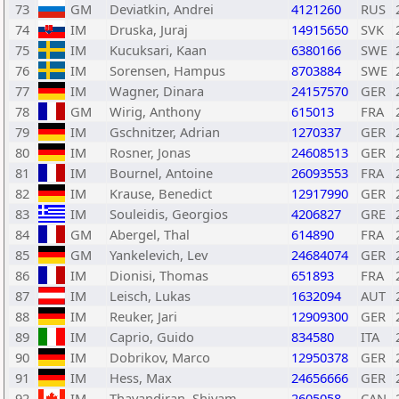
73
GM
Deviatkin, Andrei
4121260
RUS
74
IM
Druska, Juraj
14915650
SVK
75
IM
Kucuksari, Kaan
6380166
SWE
76
IM
Sorensen, Hampus
8703884
SWE
77
IM
Wagner, Dinara
24157570
GER
78
GM
Wirig, Anthony
615013
FRA
79
IM
Gschnitzer, Adrian
1270337
GER
80
IM
Rosner, Jonas
24608513
GER
81
IM
Bournel, Antoine
26093553
FRA
82
IM
Krause, Benedict
12917990
GER
83
IM
Souleidis, Georgios
4206827
GRE
84
GM
Abergel, Thal
614890
FRA
85
GM
Yankelevich, Lev
24684074
GER
86
IM
Dionisi, Thomas
651893
FRA
87
IM
Leisch, Lukas
1632094
AUT
88
IM
Reuker, Jari
12909300
GER
89
IM
Caprio, Guido
834580
ITA
90
IM
Dobrikov, Marco
12950378
GER
91
IM
Hess, Max
24656666
GER
92
IM
Thavandiran, Shiyam
2605058
CAN