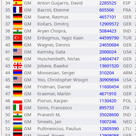
34
GM
Anton Guijarro, David
2285525
ESP
35
GM
Bacrot, Etienne
605506
FRA
36
GM
Svane, Rasmus
4657101
GER
37
GM
Kollars, Dmitrij
12909572
GER
38
GM
Aryan Chopra,
5084423
IND
39
GM
Erdogmus, Yagiz Kaan
44599790
TUR
40
GM
Wagner, Dennis
24650684
GER
41
GM
Kamsky, Gata
2000024
USA
42
GM
Huschenbeth, Niclas
24604747
GER
43
GM
Jobava, Baadur
13601520
GEO
44
GM
Movsesian, Sergei
310204
ARM
45
GM
Yoo, Christopher Woojin
30909694
USA
46
GM
Fridman, Daniel
11600454
GER
47
GM
Kraemer, Martin
4671910
GER
48
GM
Piorun, Kacper
1130420
POL
49
GM
Sonis, Francesco
895733
ITA
50
GM
Pranesh M,
35028600
IND
51
GM
Smeets, Jan
1007246
NED
52
GM
Pultinevicius, Paulius
12809390
LTU
53
GM
Vogel, Roven
12908088
GER