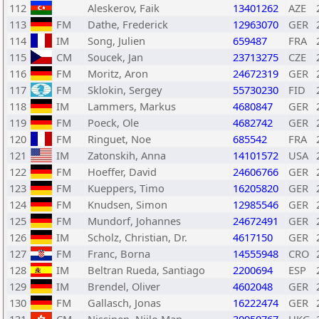
112
Aleskerov, Faik
13401262
AZE
113
FM
Dathe, Frederick
12963070
GER
114
IM
Song, Julien
659487
FRA
115
CM
Soucek, Jan
23713275
CZE
116
FM
Moritz, Aron
24672319
GER
117
FM
Sklokin, Sergey
55730230
FID
118
IM
Lammers, Markus
4680847
GER
119
FM
Poeck, Ole
4682742
GER
120
FM
Ringuet, Noe
685542
FRA
121
IM
Zatonskih, Anna
14101572
USA
122
FM
Hoeffer, David
24606766
GER
123
FM
Kueppers, Timo
16205820
GER
124
FM
Knudsen, Simon
12985546
GER
125
FM
Mundorf, Johannes
24672491
GER
126
IM
Scholz, Christian, Dr.
4617150
GER
127
FM
Franc, Borna
14555948
CRO
128
IM
Beltran Rueda, Santiago
2200694
ESP
129
IM
Brendel, Oliver
4602048
GER
130
FM
Gallasch, Jonas
16222474
GER