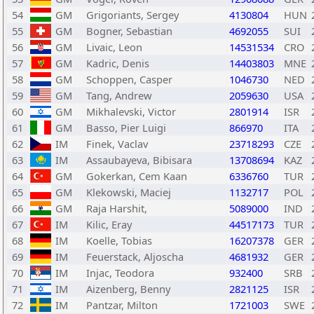
54
GM
Grigoriants, Sergey
4130804
HUN
55
GM
Bogner, Sebastian
4692055
SUI
56
GM
Livaic, Leon
14531534
CRO
57
GM
Kadric, Denis
14403803
MNE
58
GM
Schoppen, Casper
1046730
NED
59
GM
Tang, Andrew
2059630
USA
60
GM
Mikhalevski, Victor
2801914
ISR
61
GM
Basso, Pier Luigi
866970
ITA
62
IM
Finek, Vaclav
23718293
CZE
63
IM
Assaubayeva, Bibisara
13708694
KAZ
64
GM
Gokerkan, Cem Kaan
6336760
TUR
65
GM
Klekowski, Maciej
1132717
POL
66
GM
Raja Harshit,
5089000
IND
67
IM
Kilic, Eray
44517173
TUR
68
IM
Koelle, Tobias
16207378
GER
69
IM
Feuerstack, Aljoscha
4681932
GER
70
IM
Injac, Teodora
932400
SRB
71
IM
Aizenberg, Benny
2821125
ISR
72
IM
Pantzar, Milton
1721003
SWE