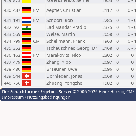
429
873
Korenchenko, Semen
1853
0
0 - 
430
437
FM
Aepfler, Christian
2117
0
0 - 
431
191
FM
Schoorl, Rob
2285
0
1 - 
432
92
Lad Mandar Pradip,
2375
0
1 - 
433
569
Weise, Martin
2058
0
0 - 
434
799
CM
Schellmann, Frank
1963
0
0 - 
435
352
Tscheuschner, Georg, Dr.
2168
0
½ - 
436
162
FM
Marakovits, Nico
2302
0
0
437
479
Zhang, Yibo
2097
0
0
438
480
Braeuner, Uwe
2096
0
0
439
544
Dornieden, Jonas
2068
0
0
440
756
Zhuang, Yongzhe
1982
0
0
Der Schachturnier-Ergebnis-Server
© 2006-2026 Heinz Herzog
, CMS
Impressum / Nutzungsbedingungen