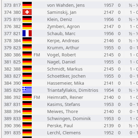
373
817
von Wahden, Jens
1957
0
½ - 
374
380
Saminskij, Jan
2147
0
1 - 
375
819
Klein, Deniz
1956
0
½ - 
376
382
Zymberi, Agron
2147
0
1 - 
377
821
Schaub, Marc
1956
0
½ - 
378
384
Kerpe, Andreas
2146
0
½ - 
379
823
Krumm, Arthur
1955
0
0 - 
380
386
FM
Vogel, Robert
2145
0
1 - 
381
825
Nagel, Daniel
1955
0
1 - 
382
388
Schmidt, Markus
2145
0
1 - 
383
827
Schoettker, Jochen
1955
0
0 - 
384
390
Hassemeier, Mika
2141
0
1 - 
385
829
Triantafyllakis, Dimitrios
1954
0
½ - 
386
392
FM
Heimrath, Reiner
2140
0
1 - 
387
831
Kasims, Stefans
1953
0
0 - 
388
394
Meiwes, Thore
2140
0
0 - 
389
833
Schwingen, Dominik
1953
0
1 - 
390
396
Perske, Paul
2139
0
½ - 
391
835
Lerchl, Clemens
1952
0
0 - 