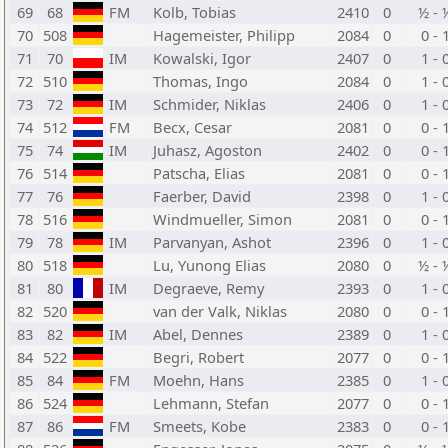
69
68
FM
Kolb, Tobias
2410
0
½ - 
70
508
Hagemeister, Philipp
2084
0
0 - 
71
70
IM
Kowalski, Igor
2407
0
1 - 
72
510
Thomas, Ingo
2084
0
1 - 
73
72
IM
Schmider, Niklas
2406
0
1 - 
74
512
FM
Becx, Cesar
2081
0
0 - 
75
74
IM
Juhasz, Agoston
2402
0
0 - 
76
514
Patscha, Elias
2081
0
0 - 
77
76
Faerber, David
2398
0
1 - 
78
516
Windmueller, Simon
2081
0
0 - 
79
78
IM
Parvanyan, Ashot
2396
0
1 - 
80
518
Lu, Yunong Elias
2080
0
½ - 
81
80
IM
Degraeve, Remy
2393
0
1 - 
82
520
van der Valk, Niklas
2080
0
0 - 
83
82
IM
Abel, Dennes
2389
0
1 - 
84
522
Begri, Robert
2077
0
0 - 
85
84
FM
Moehn, Hans
2385
0
1 - 
86
524
Lehmann, Stefan
2077
0
0 - 
87
86
FM
Smeets, Kobe
2383
0
0 - 