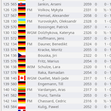
125
565
Iankin, Arseni
2059
0
0 - 
126
128
FM
Volkov, Mykyta
2331
0
½ - 
127
567
Pemsel, Alexander
2058
0
0 - 
128
130
FM
Yurovskykh, Oleksandr
2328
0
1 - 
129
570
Bossinger, Patrick
2057
0
+ - 
130
132
WGM
Dolzhykova, Kateryna
2326
0
½ - 
131
572
Hoffmann, Jens
2057
0
0 - 
132
134
FM
Dauner, Benedikt
2324
0
1 - 
133
574
Kracke, Moritz
2055
0
0 - 
134
136
Bouska, Jiri
2322
0
1 - 
135
576
Fritz, Marius
2054
0
0 - 
136
138
WIM
Schulze, Lara
2320
0
1 - 
137
578
Raka, Ramadan
2054
0
0 - 
138
140
WGM
Ouellet, Maili-Jade
2317
0
1 - 
139
580
Engemann, Till
2053
0
0 - 
140
142
FM
Vardanyan, Aras
2317
0
1 - 
141
582
Trunz, Tamila
2053
0
0 - 
142
144
FM
Chassard, Cedric
2316
0
½ - 
143
584
Kulig, Pawel
2052
0
0 - 