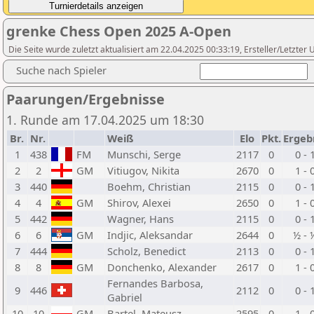
grenke Chess Open 2025 A-Open
Die Seite wurde zuletzt aktualisiert am 22.04.2025 00:33:19, Ersteller/Letzte
Suche nach Spieler
Paarungen/Ergebnisse
1. Runde am 17.04.2025 um 18:30
Br.
Nr.
Weiß
Elo
Pkt.
Ergeb
1
438
FM
Munschi, Serge
2117
0
0 - 
2
2
GM
Vitiugov, Nikita
2670
0
1 - 
3
440
Boehm, Christian
2115
0
0 - 
4
4
GM
Shirov, Alexei
2650
0
1 - 
5
442
Wagner, Hans
2115
0
0 - 
6
6
GM
Indjic, Aleksandar
2644
0
½ - 
7
444
Scholz, Benedict
2113
0
0 - 
8
8
GM
Donchenko, Alexander
2617
0
1 - 
Fernandes Barbosa,
9
446
2112
0
0 - 
Gabriel
10
10
GM
Bartel, Mateusz
2595
0
1 - 