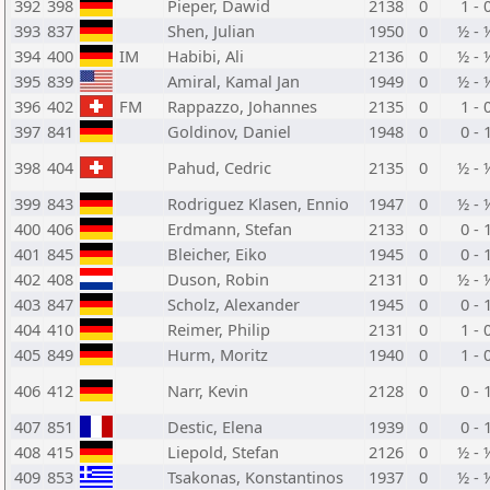
392
398
Pieper, Dawid
2138
0
1 - 
393
837
Shen, Julian
1950
0
½ - 
394
400
IM
Habibi, Ali
2136
0
½ - 
395
839
Amiral, Kamal Jan
1949
0
½ - 
396
402
FM
Rappazzo, Johannes
2135
0
1 - 
397
841
Goldinov, Daniel
1948
0
0 - 
398
404
Pahud, Cedric
2135
0
½ - 
399
843
Rodriguez Klasen, Ennio
1947
0
½ - 
400
406
Erdmann, Stefan
2133
0
0 - 
401
845
Bleicher, Eiko
1945
0
0 - 
402
408
Duson, Robin
2131
0
½ - 
403
847
Scholz, Alexander
1945
0
0 - 
404
410
Reimer, Philip
2131
0
1 - 
405
849
Hurm, Moritz
1940
0
1 - 
406
412
Narr, Kevin
2128
0
0 - 
407
851
Destic, Elena
1939
0
0 - 
408
415
Liepold, Stefan
2126
0
½ - 
409
853
Tsakonas, Konstantinos
1937
0
½ - 