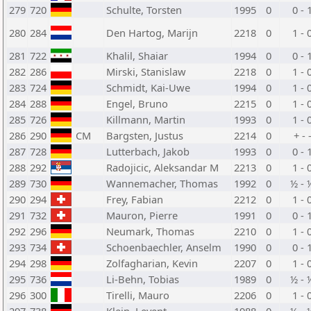
279
720
Schulte, Torsten
1995
0
0 - 
280
284
Den Hartog, Marijn
2218
0
1 - 
281
722
Khalil, Shaiar
1994
0
0 - 
282
286
Mirski, Stanislaw
2218
0
1 - 
283
724
Schmidt, Kai-Uwe
1994
0
1 - 
284
288
Engel, Bruno
2215
0
1 - 
285
726
Killmann, Martin
1993
0
1 - 
286
290
CM
Bargsten, Justus
2214
0
+ - 
287
728
Lutterbach, Jakob
1993
0
0 - 
288
292
Radojicic, Aleksandar M
2213
0
1 - 
289
730
Wannemacher, Thomas
1992
0
½ - 
290
294
Frey, Fabian
2212
0
1 - 
291
732
Mauron, Pierre
1991
0
0 - 
292
296
Neumark, Thomas
2210
0
1 - 
293
734
Schoenbaechler, Anselm
1990
0
0 - 
294
298
Zolfagharian, Kevin
2207
0
1 - 
295
736
Li-Behn, Tobias
1989
0
½ - 
296
300
Tirelli, Mauro
2206
0
1 - 