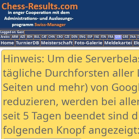
Logged on: Gast
Arabic
ARM
AZE
BIH
BUL
CAT
CHN
CRO
CZE
DEN
ENG
ESP
FAI
FIN
FRA
GER
GRE
INA
I
Home
TurnierDB
Meisterschaft
Foto-Galerie
Meldekartei
El
Hinweis: Um die Serverbela
tägliche Durchforsten aller 
Seiten und mehr) von Goog
reduzieren, werden bei alle
seit 5 Tagen beendet sind d
folgenden Knopf angezeigt