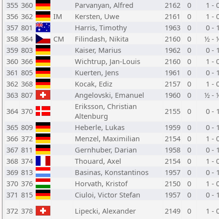
355
360
Parvanyan, Alfred
2162
0
1 - 
356
362
IM
Kersten, Uwe
2161
0
1 - 
357
801
Harris, Timothy
1963
0
0 - 
358
364
CM
Filindash, Nikita
2160
0
½ - 
359
803
Kaiser, Marius
1962
0
0 - 
360
366
Wichtrup, Jan-Louis
2160
0
1 - 
361
805
Kuerten, Jens
1961
0
0 - 
362
368
Kocak, Ediz
2157
0
1 - 
363
807
Angelovski, Emanuel
1960
0
½ - 
Eriksson, Christian
364
370
2155
0
0 - 
Altenburg
365
809
Heberle, Lukas
1959
0
0 - 
366
372
Menzel, Maximilian
2154
0
1 - 
367
811
Gernhuber, Darian
1958
0
0 - 
368
374
Thouard, Axel
2154
0
1 - 
369
813
Basinas, Konstantinos
1957
0
0 - 
370
376
Horvath, Kristof
2150
0
1 - 
371
815
Ciuloi, Victor Stefan
1957
0
0 - 
372
378
Lipecki, Alexander
2149
0
1 - 