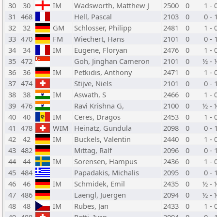
30
30
IM
Wadsworth, Matthew J
2500
0
1 - 
31
468
Hell, Pascal
2103
0
0 - 
32
32
GM
Schlosser, Philipp
2481
0
1 - 
33
470
FM
Wiechert, Hans
2101
0
0 - 
34
34
IM
Eugene, Floryan
2476
0
1 - 
35
472
Goh, Jinghan Cameron
2101
0
½ - 
36
36
IM
Petkidis, Anthony
2471
0
1 - 
37
474
Stijve, Niels
2101
0
0 - 
38
38
IM
Aswath, S
2466
0
1 - 
39
476
Ravi Krishna G,
2100
0
½ - 
40
40
IM
Ceres, Dragos
2453
0
1 - 
41
478
WIM
Heinatz, Gundula
2098
0
0 - 
42
42
IM
Buckels, Valentin
2440
0
1 - 
43
482
Mittag, Ralf
2096
0
0 - 
44
44
IM
Sorensen, Hampus
2436
0
1 - 
45
484
Papadakis, Michalis
2095
0
0 - 
46
46
IM
Schmidek, Emil
2435
0
½ - 
47
486
Laengl, Juergen
2094
0
½ - 
48
48
IM
Rubes, Jan
2433
0
1 - 