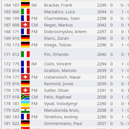
164
167
IM
Bracker, Frank
2299
0
½ - 
165
606
Marzatico, Luca
2044
0
1 - 
166
169
FM
Charmeteau, Sven
2298
0
½ - 
167
608
CM
Regez, Markus
2042
0
0 - 
168
171
FM
Dobrosmyslov, Artem
2297
0
0 - 
169
610
Klaric, Zoran
2040
0
0 - 
170
173
FM
Voege, Tobias
2296
0
1 - 
171
612
Pin, Orlando
2040
0
0 - 
172
175
IM
Colin, Vincent
2294
0
1 - 
173
614
Gratton, Manolo
2039
0
1 - 
174
177
FM
Ustianovich, Nazar
2293
0
1 - 
175
616
Reimold, Jonas
2039
0
0 - 
176
179
FM
Sutter, Oliver
2291
0
0 - 
177
618
CM
Felix, Raphael
2038
0
1 - 
178
181
FM
Vyval, Volodymyr
2290
0
0 - 
179
620
Manukonda Arun,
2038
0
1 - 
180
183
FM
Terekhov, Andrey
2289
0
1 - 
181
622
Zimmermann, Paul
2037
0
½ - 