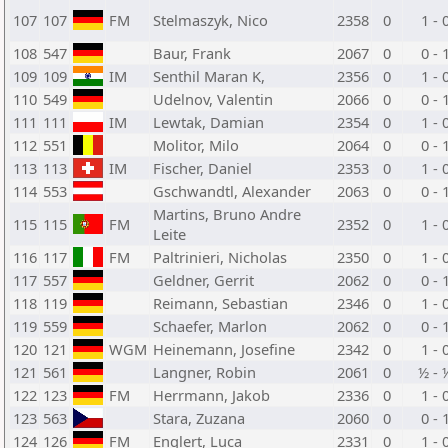
107
107
FM
Stelmaszyk, Nico
2358
0
1 - 
108
547
Baur, Frank
2067
0
0 - 
109
109
IM
Senthil Maran K,
2356
0
1 - 
110
549
Udelnov, Valentin
2066
0
0 - 
111
111
IM
Lewtak, Damian
2354
0
1 - 
112
551
Molitor, Milo
2064
0
0 - 
113
113
IM
Fischer, Daniel
2353
0
1 - 
114
553
Gschwandtl, Alexander
2063
0
0 - 
Martins, Bruno Andre
115
115
FM
2352
0
1 - 
Leite
116
117
FM
Paltrinieri, Nicholas
2350
0
1 - 
117
557
Geldner, Gerrit
2062
0
0 - 
118
119
Reimann, Sebastian
2346
0
1 - 
119
559
Schaefer, Marlon
2062
0
0 - 
120
121
WGM
Heinemann, Josefine
2342
0
1 - 
121
561
Langner, Robin
2061
0
½ - 
122
123
FM
Herrmann, Jakob
2336
0
1 - 
123
563
Stara, Zuzana
2060
0
0 - 
124
126
FM
Englert, Luca
2331
0
1 - 