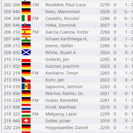
202
206
CM
Wuebker, Paul-Luca
2270
0
1 - 
203
644
Nass, Maximilian
2028
0
½ - 
204
208
FM
Casadio, Niccolo`
2268
0
½ - 
205
646
Hitka, Dominik
2027
0
1 - 
206
210
FM
Garcia Cuenca, Victor
2266
0
1 - 
207
648
Vihaan Karthikeya N,
2024
0
1 - 
208
212
Joeres, Stefan
2266
0
½ - 
209
650
White, Stuart A
2024
0
0 - 
210
214
Golecki, Jan
2265
0
1 - 
211
652
Kutzner, Joachim
2023
0
0 - 
212
216
FM
Kocharin, Timur
2263
0
1 - 
213
654
Kunc, Jan
2022
0
0 - 
214
218
Sapocinic, Semion
2263
0
1 - 
215
656
Werner, Martin, Dr.
2021
0
0 - 
216
220
FM
Huber, Benedikt
2261
0
1 - 
217
658
Kindt, Manfred
2019
0
0 - 
218
222
FM
Matyassy, Lazar
2259
0
0 - 
219
660
Sutter, Julian
2019
0
0 - 
220
224
Hoppstaedter, Daniel
2259
0
1 - 