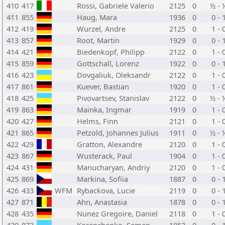
410
417
Rossi, Gabriele Valerio
2125
0
½ - 
411
855
Haug, Mara
1936
0
0 - 
412
419
Wurzel, Andre
2125
0
1 - 
413
857
Root, Martin
1929
0
0 - 
414
421
Biedenkopf, Philipp
2122
0
1 - 
415
859
Gottschall, Lorenz
1922
0
0 - 
416
423
Dovgaliuk, Oleksandr
2122
0
1 - 
417
861
Kuever, Bastian
1920
0
1 - 
418
425
Pivovartsev, Stanislav
2122
0
½ - 
419
863
Mainka, Ingmar
1919
0
1 - 
420
427
Helms, Finn
2121
0
1 - 
421
865
Petzold, Johannes Julius
1911
0
½ - 
422
429
Gratton, Alexandre
2120
0
1 - 
423
867
Wusterack, Paul
1904
0
1 - 
424
431
Manucharyan, Andriy
2120
0
1 - 
425
869
Markina, Sofiia
1887
0
0 - 
426
433
WFM
Rybackova, Lucie
2119
0
0 - 
427
871
Ahn, Anastasia
1878
0
0 - 
428
435
Nunez Gregoire, Daniel
2118
0
1 - 