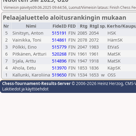
Viimeisin päivitys09.06.2025 09:44:56, Luonut/Viimeisin lataus: Finish Chess Fe
Pelaajaluettelo aloitusrankingin mukaan
Nr
Nimi
FideID
FED
Rtg
RtgI
sp.
Kerho/Kaupu
5
Sinitsyn, Anton
515191
FIN
2085
2054
HSK
2
Vainikka, Toni
514861
FIN
2078
2072
HämSK
3
Pölkki, Eino
515779
FIN
2047
1983
EtVaS
6
Pitkänen, Artturi
520268
FIN
1961
1961
MatSK
7
Irjala, Arttu
514896
FIN
1947
1918
MatSK
4
Ahola, Eetu
513970
FIN
1853
1836
KäpSK
1
Kallunki, Karoliina
519650
FIN
1534
1653
w
OSS
Chess-Tournament-Results-Server
© 2006-2026 Heinz Herzog
, CMS-
Lakitiedot ja käyttöehdot