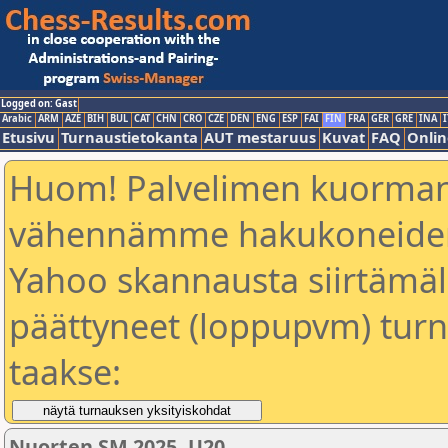
Logged on: Gast
Arabic
ARM
AZE
BIH
BUL
CAT
CHN
CRO
CZE
DEN
ENG
ESP
FAI
FIN
FRA
GER
GRE
INA
I
Etusivu
Turnaustietokanta
AUT mestaruus
Kuvat
FAQ
Onlin
Huom! Palvelimen kuorman
vähennämme hakukoneiden
Yahoo skannausta siirtämällä
päättyneet (loppupvm) turn
taakse:
Nuorten SM 2025, U20