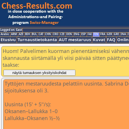
Logged on: Gast
Arabic
ARM
AZE
BIH
BUL
CAT
CHN
CRO
CZE
DEN
ENG
ESP
FAI
FIN
FRA
GER
GRE
INA
I
Etusivu
Turnaustietokanta
AUT mestaruus
Kuvat
FAQ
Onlin
Huom! Palvelimen kuorman pienentämiseksi vähen
skannausta siirtämällä yli viisi päivää sitten päätty
taakse:
Tyttöjen mestaruudesta pelattiin uusinta. Sabrina
sijoituksensa oli 3.
Uusinta (15' + 5''/s):
Oksanen–Lallukka 1–0
Lallukka–Oksanen ½–½