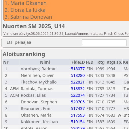
1. Maria Oksanen
2. Eloisa Lallukka
3. Sabrina Donovan
Nuorten SM 2025, U14
Viimeisin päivitys08.06.2025 21:39:21, Luonut/Viimeisin lataus: Finish Chess Fe
Etsi pelaajaa
Aloitusranking
Nr
Nimi
FideID
FED
Rtg
RtgI
sp.
Ke
1
Vorobyov, Radmir
518077
FIN
1989
1994
Ma
2
Nieminen, Oliver
518280
FIN
1843
1848
PS
3
Tkachov, Mykhailo
522821
FIN
1813
1845
Ga
4
AFM
Rantala, Tuomas
518832
FIN
1785
1813
Ta
5
ACM
Rockas, Elias
522074
FIN
1727
1734
Tu
6
Donovan, Stephen
520705
FIN
1710
1785
Ma
7
Reunanen, Emil
517437
FIN
1710
1777
HS
8
Oksanen, Maria
517593
FIN
1674
1683
w
Int
9
Kokkonen, Kristian
519154
FIN
1583
1609
Et
10
Ahtola, Aaron
520179
FIN
1567
1564
Tu