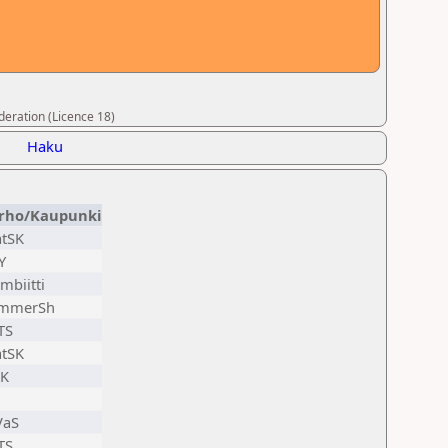
deration (Licence 18)
Haku
rho/Kaupunki
tSK
Y
mbiitti
mmerSh
TS
tSK
K
VaS
TS