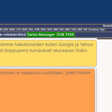
Servert
TA
JPN
MKD
LTU
NED
POL
POR
ROU
RUS
SRB
SVK
SWE
TUR
UKR
VIE
FontSize:11pt
e-rekisteröinti
Swiss-Manager
ÖSB
FIDE
nämme hakukoneiden kuten Google ja Yahoo
neet (loppupvm) turnaukset seuraavan linkin
 Donovan ei saapunut uusintaan, joten hänen