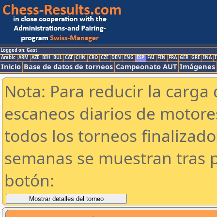
Logged on: Gast
Arabic
ARM
AZE
BIH
BUL
CAT
CHN
CRO
CZE
DEN
ENG
ESP
FAI
FIN
FRA
GER
GRE
INA
I
Inicio
Base de datos de torneos
Campeonato AUT
Imágenes
Nota: Para reducir la carga 
escaneos diarios de motor
todos los torneos finalizad
semanas se muestran tras p
botón: