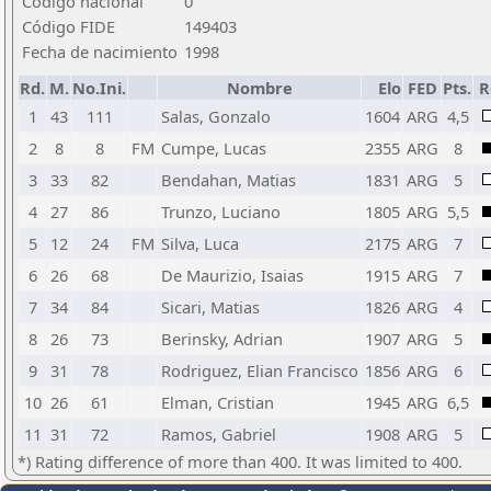
Código nacional
0
Código FIDE
149403
Fecha de nacimiento
1998
Rd.
M.
No.Ini.
Nombre
Elo
FED
Pts.
R
1
43
111
Salas, Gonzalo
1604
ARG
4,5
2
8
8
FM
Cumpe, Lucas
2355
ARG
8
3
33
82
Bendahan, Matias
1831
ARG
5
4
27
86
Trunzo, Luciano
1805
ARG
5,5
5
12
24
FM
Silva, Luca
2175
ARG
7
6
26
68
De Maurizio, Isaias
1915
ARG
7
7
34
84
Sicari, Matias
1826
ARG
4
8
26
73
Berinsky, Adrian
1907
ARG
5
9
31
78
Rodriguez, Elian Francisco
1856
ARG
6
10
26
61
Elman, Cristian
1945
ARG
6,5
11
31
72
Ramos, Gabriel
1908
ARG
5
*) Rating difference of more than 400. It was limited to 400.