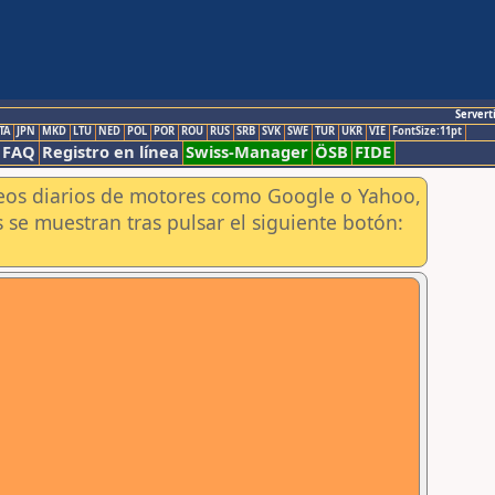
Servert
TA
JPN
MKD
LTU
NED
POL
POR
ROU
RUS
SRB
SVK
SWE
TUR
UKR
VIE
FontSize:11pt
FAQ
Registro en línea
Swiss-Manager
ÖSB
FIDE
aneos diarios de motores como Google o Yahoo,
 se muestran tras pulsar el siguiente botón: