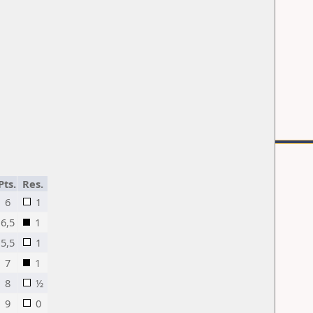
Pts.
Res.
6
1
6,5
1
5,5
1
7
1
8
½
9
0