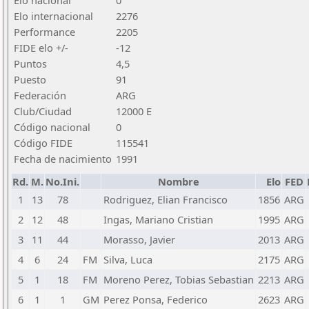
Elo nacional
0
Elo internacional
2276
Performance
2205
FIDE elo +/-
-12
Puntos
4,5
Puesto
91
Federación
ARG
Club/Ciudad
12000 E
Código nacional
0
Código FIDE
115541
Fecha de nacimiento
1991
Rd.
M.
No.Ini.
Nombre
Elo
FED
1
13
78
Rodriguez, Elian Francisco
1856
ARG
2
12
48
Ingas, Mariano Cristian
1995
ARG
3
11
44
Morasso, Javier
2013
ARG
4
6
24
FM
Silva, Luca
2175
ARG
5
1
18
FM
Moreno Perez, Tobias Sebastian
2213
ARG
6
1
1
GM
Perez Ponsa, Federico
2623
ARG