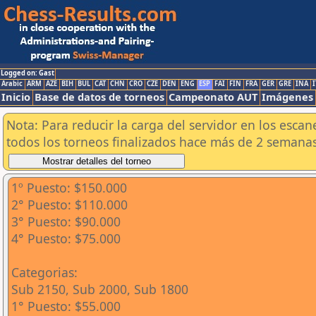
Logged on: Gast
Arabic
ARM
AZE
BIH
BUL
CAT
CHN
CRO
CZE
DEN
ENG
ESP
FAI
FIN
FRA
GER
GRE
INA
I
Inicio
Base de datos de torneos
Campeonato AUT
Imágenes
Nota: Para reducir la carga del servidor en los esc
todos los torneos finalizados hace más de 2 semanas
1º Puesto: $150.000
2° Puesto: $110.000
3° Puesto: $90.000
4° Puesto: $75.000
Categorias:
Sub 2150, Sub 2000, Sub 1800
1° Puesto: $55.000