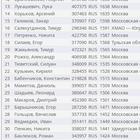
13
Лукашевич, Лука
407375
RUS
1638
Москва
14
Хорьков, Арсений
307463
RUS
1635
Москва
15
Галимов, Захар
370907
FID
1598
Московская 
16
Саляхутдинов, Тимур
296346
RUS
1591
ХМАО — Юг
17
Петренко, Никита
422750
RUS
1587
Москва
18
Силаев, Егор
317090
RUS
1568
Тульская об
19
Жамьянов, Тимур
472321
RUS
1565
Москва
20
Рожко, Александр
406938
RUS
1564
Москва
21
Тюветский, Силуан
348009
RUS
1535
Московская 
22
Кузьмин, Кирилл
328455
RUS
1528
Московская 
23
Бабенчиков, Константин
219828
RUS
1515
Москва
24
Маметов, Даниэль
399057
RUS
1509
Москва
25
Шадыев, Леонард
380647
RUS
1506
Москва
26
Макаров, Дмитрий
452380
RUS
1501
Москва
27
Барышников, Егор
287256
RUS
1471
Московская 
28
Гольцов, Вячеслав
357733
RUS
1452
Московская 
29
Ведмедюк, Иван
351411
RUS
1449
Московская 
30
Пенкин, Никита
358037
RUS
1441
Удмуртская 
31
Баклюков, Роман
343957
RUS
1424
Москва