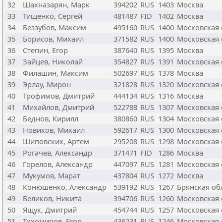
32
Шахназарян, Марк
394202
RUS
1403
Москва
33
Тищенко, Сергей
481487
FID
1402
Москва
34
Беззубов, Максим
495160
RUS
1400
Московская 
35
Борисов, Михаил
371582
RUS
1400
Московская 
36
Степин, Егор
387640
RUS
1395
Москва
37
Зайцев, Николай
354827
RUS
1391
Московская 
38
Филашин, Максим
502697
RUS
1378
Москва
39
Эрлау, Мирон
321828
RUS
1320
Московская 
40
Трофимов, Дмитрий
444134
RUS
1316
Москва
41
Михайлов, Дмитрий
522788
RUS
1307
Московская 
42
Беднов, Кирилл
380860
RUS
1304
Московская 
43
Новиков, Михаил
592617
RUS
1300
Московская 
44
Шиповских, Артем
295208
RUS
1298
Московская 
45
Рогачев, Александр
371471
FID
1286
Москва
46
Горелов, Александр
447097
RUS
1281
Московская 
47
Мукумов, Марат
437804
RUS
1272
Москва
48
Конюшенко, Александр
539192
RUS
1267
Брянская об
49
Беликов, Никита
394706
RUS
1260
Московская 
50
Ящук, Дмитрий
454744
RUS
1257
Московская 
51
Тихомиров, Егор
436231
RUS
1246
Московская 