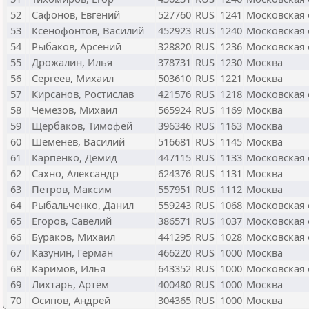
52
Сафонов, Евгений
527760
RUS
1241
Московская 
53
Ксенофонтов, Василий
452923
RUS
1240
Московская 
54
Рыбаков, Арсений
328820
RUS
1236
Московская 
55
Дрожалин, Илья
378731
RUS
1230
Москва
56
Сергеев, Михаил
503610
RUS
1221
Москва
57
Кирсанов, Ростислав
421576
RUS
1218
Московская 
58
Чемезов, Михаил
565924
RUS
1169
Москва
59
Щербаков, Тимофей
396346
RUS
1163
Москва
60
Шеменев, Василий
516681
RUS
1145
Москва
61
Карпенко, Демид
447115
RUS
1133
Московская 
62
Сахно, Александр
624376
RUS
1131
Москва
63
Петров, Максим
557951
RUS
1112
Москва
64
Рыбальченко, Данил
559243
RUS
1068
Московская 
65
Егоров, Савелий
386571
RUS
1037
Московская 
66
Бураков, Михаил
441295
RUS
1028
Московская 
67
Казунин, Герман
466220
RUS
1000
Москва
68
Каримов, Илья
643352
RUS
1000
Московская 
69
Лихтарь, Артём
400480
RUS
1000
Москва
70
Осипов, Андрей
304365
RUS
1000
Москва