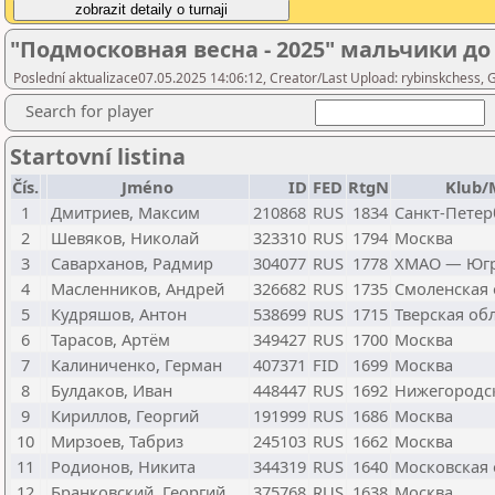
"Подмосковная весна - 2025" мальчики до 1
Poslední aktualizace07.05.2025 14:06:12, Creator/Last Upload: rybinskchess, G
Search for player
Startovní listina
Čís.
Jméno
ID
FED
RtgN
Klub/
1
Дмитриев, Максим
210868
RUS
1834
Санкт-Петер
2
Шевяков, Николай
323310
RUS
1794
Москва
3
Саварханов, Радмир
304077
RUS
1778
ХМАО — Юг
4
Масленников, Андрей
326682
RUS
1735
Смоленская 
5
Кудряшов, Антон
538699
RUS
1715
Тверская об
6
Тарасов, Артём
349427
RUS
1700
Москва
7
Калиниченко, Герман
407371
FID
1699
Москва
8
Булдаков, Иван
448447
RUS
1692
Нижегородск
9
Кириллов, Георгий
191999
RUS
1686
Москва
10
Мирзоев, Табриз
245103
RUS
1662
Москва
11
Родионов, Никита
344319
RUS
1640
Московская 
12
Бранковский, Георгий
375768
RUS
1638
Москва