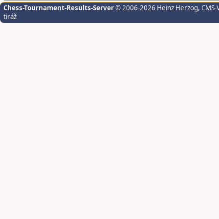
Chess-Tournament-Results-Server
© 2006-2026 Heinz Herzog
, CMS-
tiráž