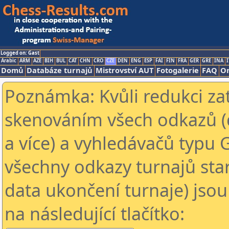
Logged on: Gast
Arabic
ARM
AZE
BIH
BUL
CAT
CHN
CRO
CZE
DEN
ENG
ESP
FAI
FIN
FRA
GER
GRE
INA
I
Domů
Databáze turnajů
Mistrovství AUT
Fotogalerie
FAQ
On
Poznámka: Kvůli redukci za
skenováním všech odkazů (
a více) a vyhledávačů typu 
všechny odkazy turnajů star
data ukončení turnaje) jsou
na následující tlačítko: