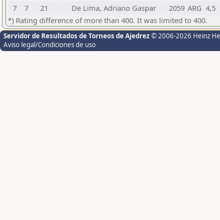
7
7
21
De Lima, Adriano Gaspar
2059
ARG
4,5
*) Rating difference of more than 400. It was limited to 400.
Servidor de Resultados de Torneos de Ajedrez
© 2006-2026 Heinz H
Aviso legal/Condiciones de uso