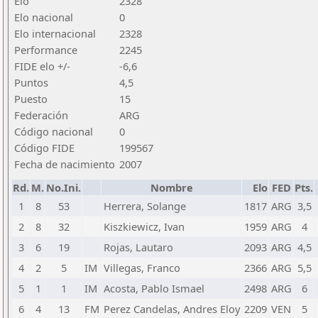
Elo
2328
Elo nacional
0
Elo internacional
2328
Performance
2245
FIDE elo +/-
-6,6
Puntos
4,5
Puesto
15
Federación
ARG
Código nacional
0
Código FIDE
199567
Fecha de nacimiento
2007
Rd.
M.
No.Ini.
Nombre
Elo
FED
Pts.
1
8
53
Herrera, Solange
1817
ARG
3,5
2
8
32
Kiszkiewicz, Ivan
1959
ARG
4
3
6
19
Rojas, Lautaro
2093
ARG
4,5
4
2
5
IM
Villegas, Franco
2366
ARG
5,5
5
1
1
IM
Acosta, Pablo Ismael
2498
ARG
6
6
4
13
FM
Perez Candelas, Andres Eloy
2209
VEN
5