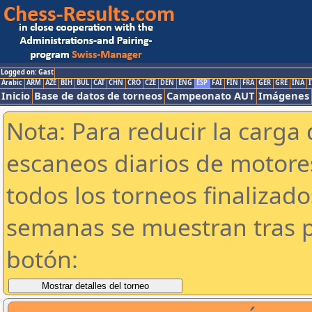
Logged on: Gast
Arabic
ARM
AZE
BIH
BUL
CAT
CHN
CRO
CZE
DEN
ENG
ESP
FAI
FIN
FRA
GER
GRE
INA
I
Inicio
Base de datos de torneos
Campeonato AUT
Imágenes
Nota: Para reducir la carga 
escaneos diarios de motor
todos los torneos finalizad
semanas se muestran tras p
botón: