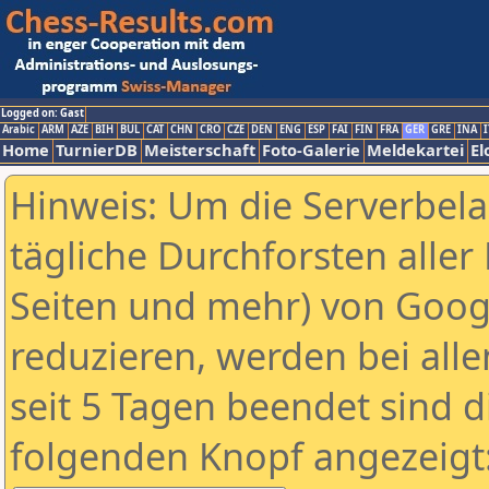
Logged on: Gast
Arabic
ARM
AZE
BIH
BUL
CAT
CHN
CRO
CZE
DEN
ENG
ESP
FAI
FIN
FRA
GER
GRE
INA
I
Home
TurnierDB
Meisterschaft
Foto-Galerie
Meldekartei
El
Hinweis: Um die Serverbel
tägliche Durchforsten aller 
Seiten und mehr) von Goog
reduzieren, werden bei alle
seit 5 Tagen beendet sind d
folgenden Knopf angezeigt