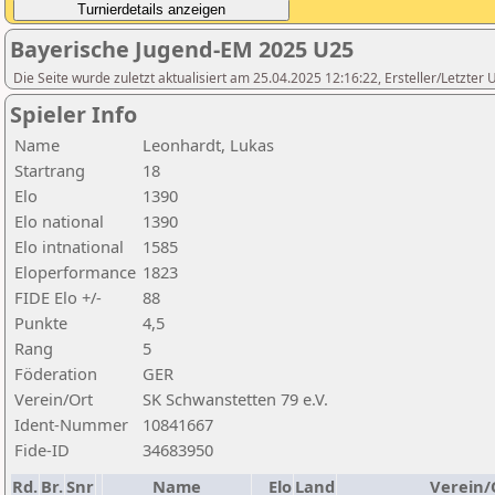
Bayerische Jugend-EM 2025 U25
Die Seite wurde zuletzt aktualisiert am 25.04.2025 12:16:22, Ersteller/Letzte
Spieler Info
Name
Leonhardt, Lukas
Startrang
18
Elo
1390
Elo national
1390
Elo intnational
1585
Eloperformance
1823
FIDE Elo +/-
88
Punkte
4,5
Rang
5
Föderation
GER
Verein/Ort
SK Schwanstetten 79 e.V.
Ident-Nummer
10841667
Fide-ID
34683950
Rd.
Br.
Snr
Name
Elo
Land
Verein/