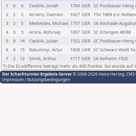
1
6
6
Cwiklik, Jonah
1700
GER
SC Postbauer-Heng 
2
2
2
Arriens, Damien
1627
GER
TSV 1869 e.V. Rotten
3
2
5
Medvedev, Michael
1757
GER
SK Rochade Augsbu
4
3
3
Arora, Abhiraaj
1897
GER
SC Erlangen 48/88
5
9
14
Cwiklik, Julian
1552
GER
SC Postbauer-Heng 
6
6
15
Ratushnyi, Artur
1658
UKR
SC Schwarz-Weiß Nü
7
2
12
Sitnik, Arthur
1717
GER
SK Kelheim 1920
*) Die ELodifferenz beträgt mehr als 400 Punkte. Sie wurde auf 
Der Schachturnier-Ergebnis-Server
© 2006-2026 Heinz Herzog
, CMS
Impressum / Nutzungsbedingungen