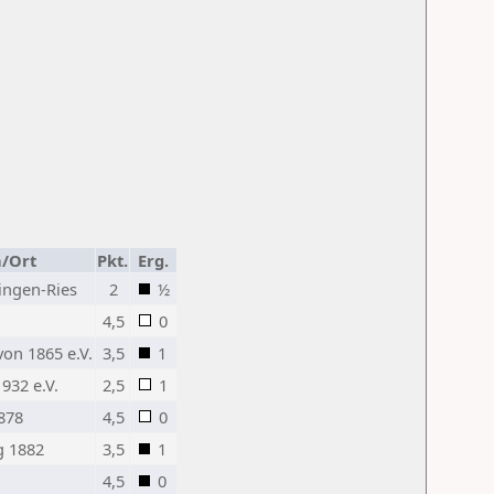
n/Ort
Pkt.
Erg.
ingen-Ries
2
½
4,5
0
on 1865 e.V.
3,5
1
932 e.V.
2,5
1
878
4,5
0
g 1882
3,5
1
4,5
0