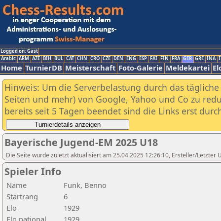
Logged on: Gast
Arabic
ARM
AZE
BIH
BUL
CAT
CHN
CRO
CZE
DEN
ENG
ESP
FAI
FIN
FRA
GER
GRE
INA
I
Home
TurnierDB
Meisterschaft
Foto-Galerie
Meldekartei
El
Hinweis: Um die Serverbelastung durch das tägliche D
Seiten und mehr) von Google, Yahoo und Co zu reduz
bereits seit 5 Tagen beendet sind die Links erst dur
Bayerische Jugend-EM 2025 U18
Die Seite wurde zuletzt aktualisiert am 25.04.2025 12:26:10, Ersteller/Letzte
Spieler Info
Name
Funk, Benno
Startrang
6
Elo
1929
Elo national
1929