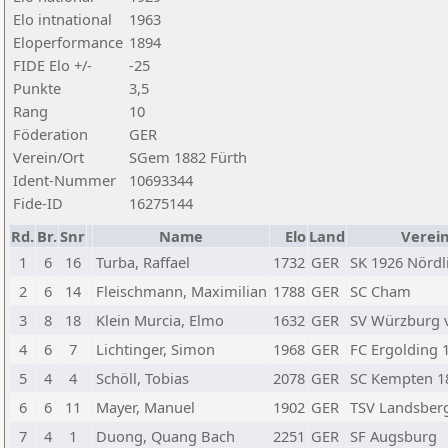
Elo intnational
1963
Eloperformance
1894
FIDE Elo +/-
-25
Punkte
3,5
Rang
10
Föderation
GER
Verein/Ort
SGem 1882 Fürth
Ident-Nummer
10693344
Fide-ID
16275144
Rd.
Br.
Snr
Name
Elo
Land
Verei
1
6
16
Turba, Raffael
1732
GER
SK 1926 Nördl
2
6
14
Fleischmann, Maximilian
1788
GER
SC Cham
3
8
18
Klein Murcia, Elmo
1632
GER
SV Würzburg v
4
6
7
Lichtinger, Simon
1968
GER
FC Ergolding 1
5
4
4
Schöll, Tobias
2078
GER
SC Kempten 1
6
6
11
Mayer, Manuel
1902
GER
TSV Landsber
7
4
1
Duong, Quang Bach
2251
GER
SF Augsburg