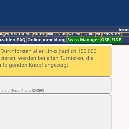
Servert
TA
JPN
MKD
LTU
NED
POL
POR
ROU
RUS
SRB
SVK
SWE
TUR
UKR
VIE
FontSize:11pt
ozahlen
FAQ
Onlineanmeldung
Swiss-Manager
ÖSB
FIDE
urchforsten aller Links (täglich 100.000
ieren, werden bei allen Turnieren, die
ch folgenden Knopf angezeigt:
r Upload: Swiss-Chess 324593