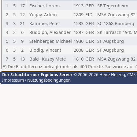
1
5
17
Fischer, Lorenz
1913
GER
SF Tegernheim
2
5
12
Yugay, Artem
1809
FID
MSA Zugzwang 82 e
3
3
21
Kämmer, Peter
1533
GER
SC 1868 Bamberg
4
2
6
Rudolph, Alexander
1897
GER
SK Tarrasch 1945 
5
5
9
Steinberger, Michael
1930
GER
SF Augsburg
6
3
2
Blodig, Vincent
2008
GER
SF Augsburg
7
5
13
Balci, Kuzey Mete
1810
GER
MSA Zugzwang 82 e
*) Die ELodifferenz beträgt mehr als 400 Punkte. Sie wurde auf 
Der Schachturnier-Ergebnis-Server
© 2006-2026 Heinz Herzog
, CMS
Impressum / Nutzungsbedingungen