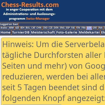
Logged on: Gast
Arabic
ARM
AZE
BIH
BUL
CAT
CHN
CRO
CZE
DEN
ENG
ESP
FAI
FIN
FRA
GER
GRE
INA
I
Home
TurnierDB
Meisterschaft
Foto-Galerie
Meldekartei
El
Hinweis: Um die Serverbel
tägliche Durchforsten aller 
Seiten und mehr) von Goog
reduzieren, werden bei alle
seit 5 Tagen beendet sind d
folgenden Knopf angezeigt