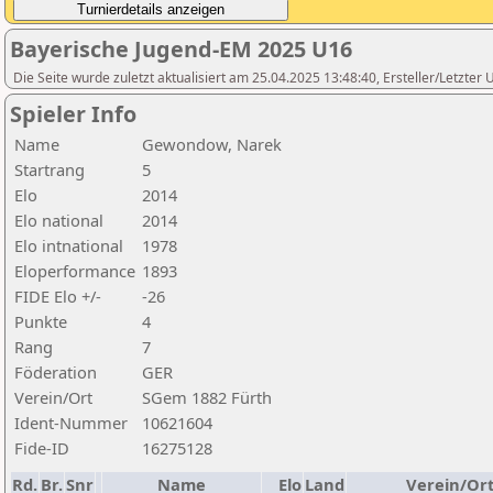
Bayerische Jugend-EM 2025 U16
Die Seite wurde zuletzt aktualisiert am 25.04.2025 13:48:40, Ersteller/Letzte
Spieler Info
Name
Gewondow, Narek
Startrang
5
Elo
2014
Elo national
2014
Elo intnational
1978
Eloperformance
1893
FIDE Elo +/-
-26
Punkte
4
Rang
7
Föderation
GER
Verein/Ort
SGem 1882 Fürth
Ident-Nummer
10621604
Fide-ID
16275128
Rd.
Br.
Snr
Name
Elo
Land
Verein/Or