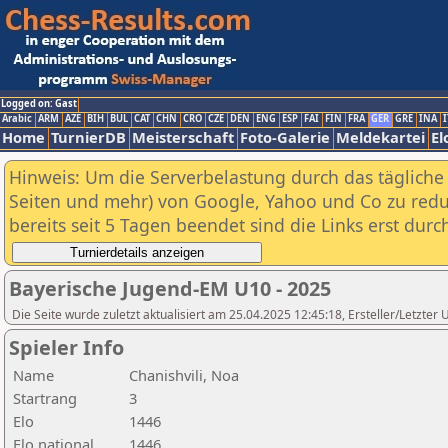
Logged on: Gast
Arabic
ARM
AZE
BIH
BUL
CAT
CHN
CRO
CZE
DEN
ENG
ESP
FAI
FIN
FRA
GER
GRE
INA
I
Home
TurnierDB
Meisterschaft
Foto-Galerie
Meldekartei
El
Hinweis: Um die Serverbelastung durch das tägliche D
Seiten und mehr) von Google, Yahoo und Co zu reduz
bereits seit 5 Tagen beendet sind die Links erst dur
Bayerische Jugend-EM U10 - 2025
Die Seite wurde zuletzt aktualisiert am 25.04.2025 12:45:18, Ersteller/Letzte
Spieler Info
Name
Chanishvili, Noa
Startrang
3
Elo
1446
Elo national
1446