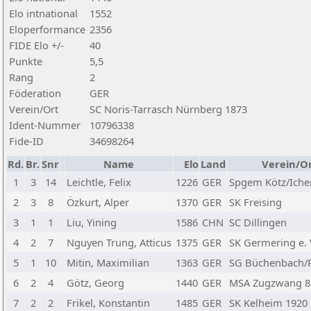
Elo intnational
1552
Eloperformance
2356
FIDE Elo +/-
40
Punkte
5,5
Rang
2
Föderation
GER
Verein/Ort
SC Noris-Tarrasch Nürnberg 1873
Ident-Nummer
10796338
Fide-ID
34698264
Rd.
Br.
Snr
Name
Elo
Land
Verein/O
1
3
14
Leichtle, Felix
1226
GER
Spgem Kötz/Ich
2
3
8
Özkurt, Alper
1370
GER
SK Freising
3
1
1
Liu, Yining
1586
CHN
SC Dillingen
4
2
7
Nguyen Trung, Atticus
1375
GER
SK Germering e. 
5
1
10
Mitin, Maximilian
1363
GER
SG Büchenbach/R
6
2
4
Götz, Georg
1440
GER
MSA Zugzwang 82
7
2
2
Frikel, Konstantin
1485
GER
SK Kelheim 1920