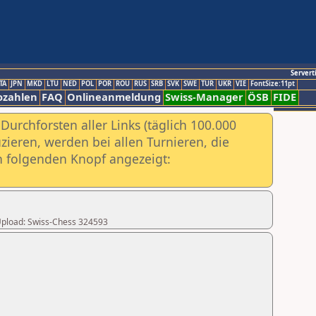
Servert
TA
JPN
MKD
LTU
NED
POL
POR
ROU
RUS
SRB
SVK
SWE
TUR
UKR
VIE
FontSize:11pt
ozahlen
FAQ
Onlineanmeldung
Swiss-Manager
ÖSB
FIDE
urchforsten aller Links (täglich 100.000
ieren, werden bei allen Turnieren, die
ch folgenden Knopf angezeigt:
r Upload: Swiss-Chess 324593