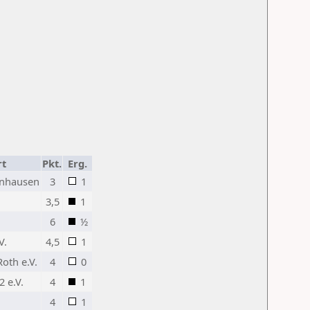
rt
Pkt.
Erg.
enhausen
3
1
3,5
1
6
½
V.
4,5
1
oth e.V.
4
0
 e.V.
4
1
4
1