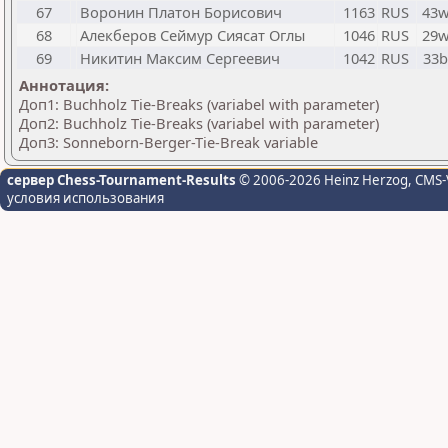
67
Воронин Платон Борисович
1163
RUS
43
68
Алекберов Сеймур Сиясат Оглы
1046
RUS
29
69
Никитин Максим Сергеевич
1042
RUS
33b
Аннотация:
Доп1: Buchholz Tie-Breaks (variabel with parameter)
Доп2: Buchholz Tie-Breaks (variabel with parameter)
Доп3: Sonneborn-Berger-Tie-Break variable
сервер Chess-Tournament-Results
© 2006-2026 Heinz Herzog
, CMS-
условия использования