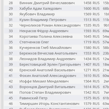
28
Винник Дмитрий Вячеславович
1458
RUS
15b
29
Хабуби Адам Халедович
1600
RUS
68b
30
Якубович Владимир
1569
RUS
1b
31
Кузин Владимир Петрович
1513
RUS
11b
32
Чернолихов Роман Александрович
1535
RUS
9b
33
Некрасов Фёдор Андреевич
1593
RUS
69
34
Коротаева Полина Алексеевна
1645
RUS
54
35
Степченков Олег
1719
RUS
57
36
Кучеренков Глеб Михайлович
1580
RUS
58b
37
Бережков Вячеслав Анатольевич
1553
RUS
23b
38
Леонидов Владимир Андреевич
1434
RUS
12
39
Берестовицкий Эрлен Григорьевич
1407
RUS
18
40
Еренский Анатолий Васильевич
1271
RUS
21
41
Фокин Анатолий Александрович
1610
RUS
60
42
Иоффе Михаил Менделевич
1564
RUS
2w
43
Воронцов Дмитрий Витальевич
1614
RUS
67b
44
Попов Степан Владимирович
1542
RUS
7w
45
Равинский Петр
1575
RUS
61b
46
Тимиршин Игорь Константинович
1579
RUS
63