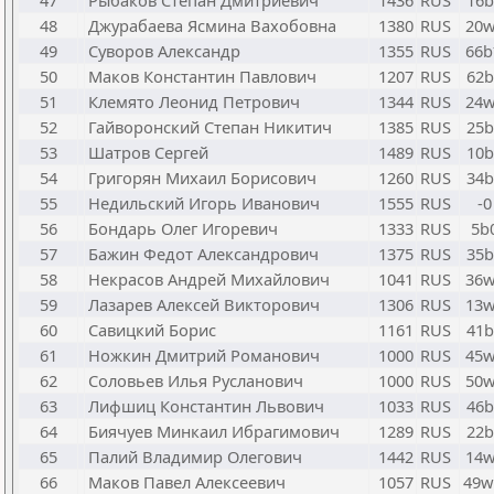
47
Рыбаков Степан Дмитриевич
1436
RUS
16b
48
Джурабаева Ясмина Вахобовна
1380
RUS
20
49
Суворов Александр
1355
RUS
66
50
Маков Константин Павлович
1207
RUS
62b
51
Клемято Леонид Петрович
1344
RUS
24
52
Гайворонский Степан Никитич
1385
RUS
25b
53
Шатров Сергей
1489
RUS
10b
54
Григорян Михаил Борисович
1260
RUS
34b
55
Недильский Игорь Иванович
1555
RUS
-0
56
Бондарь Олег Игоревич
1333
RUS
5b
57
Бажин Федот Александрович
1375
RUS
35b
58
Некрасов Андрей Михайлович
1041
RUS
36
59
Лазарев Алексей Викторович
1306
RUS
13
60
Савицкий Борис
1161
RUS
41b
61
Ножкин Дмитрий Романович
1000
RUS
45
62
Соловьев Илья Русланович
1000
RUS
50
63
Лифшиц Константин Львович
1033
RUS
46b
64
Биячуев Минкаил Ибрагимович
1289
RUS
22b
65
Палий Владимир Олегович
1442
RUS
14
66
Маков Павел Алексеевич
1057
RUS
49