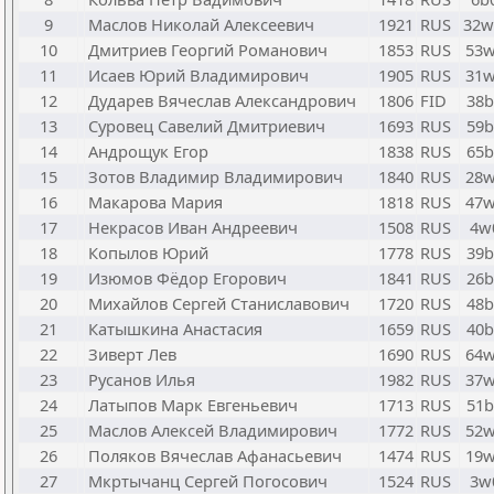
9
Маслов Николай Алексеевич
1921
RUS
32
10
Дмитриев Георгий Романович
1853
RUS
53
11
Исаев Юрий Владимирович
1905
RUS
31
12
Дударев Вячеслав Александрович
1806
FID
38b
13
Суровец Савелий Дмитриевич
1693
RUS
59b
14
Андрощук Егор
1838
RUS
65b
15
Зотов Владимир Владимирович
1840
RUS
28
16
Макарова Мария
1818
RUS
47
17
Некрасов Иван Андреевич
1508
RUS
4w
18
Копылов Юрий
1778
RUS
39b
19
Изюмов Фёдор Егорович
1841
RUS
26b
20
Михайлов Сергей Станиславович
1720
RUS
48b
21
Катышкина Анастасия
1659
RUS
40b
22
Зиверт Лев
1690
RUS
64
23
Русанов Илья
1982
RUS
37
24
Латыпов Марк Евгеньевич
1713
RUS
51b
25
Маслов Алексей Владимирович
1772
RUS
52
26
Поляков Вячеслав Афанасьевич
1474
RUS
19
27
Мкртычанц Сергей Погосович
1524
RUS
3w