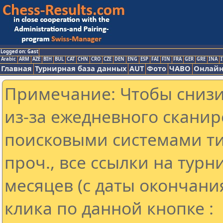
Logged on: Gast
Arabic
ARM
AZE
BIH
BUL
CAT
CHN
CRO
CZE
DEN
ENG
ESP
FAI
FIN
FRA
GER
GRE
INA
I
Главная
Турнирная база данных
AUT
Фото
ЧАВО
Онлайн
Примечание: Чтобы снизит
из-за ежедневного сканир
поисковыми системами ти
проч., все ссылки на тур
месяцев (с даты окончани
клика по данной кнопке :