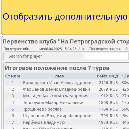
Отобразить дополнительну
Первенство клуба "На Петроградской стор
Последнее обновление06.04.2025 15:34:25, Автор/Последняя загрузка: St.
Search for player
Итоговое положение после 7 туров
Ст.ном
Имя
Рейт.
ФЕД.
1.Т
1
Бондаренко Иван Александрович
2156
RUS
30
2
Феофанов Денис Владимирович
2079
RUS
42b
3
Мальцев Александр Федорович
1912
RUS
27b
4
Теплоухов Макар Николаевич
1868
RUS
17b
5
Трошичев Ярослав
1704
RUS
56
6
Шушпанов Владимир Фёдорович
1798
RUS
8w
7
Кербунов Владимир
1973
RUS
44b
8
Кольва Пётр Вадимович
1418
RUS
6b