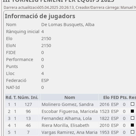
Darrera actualització05.04.2025 20:26:13, Creador/Darrera càrrega: Manuel 
Informació de jugadors
Nom
De Lomas Busquets, Alba
Rànquing inicial
4
Elo
2150
EloN
2150
FIDE
0
Performance
0
Punts
0
Lloc
4
Federació
ESP
NAT-Id
0
Rd.
T.
Núm. Ini.
Nom
Elo
FED
Pts.
Res
1
1
127
Molinero Gomez, Sandra
2016
ESP
0
2
1
96
Escobar Figueroa, Maricela
1523
ESP
0
3
1
13
Fernandez Alhama, Lola
1822
ESP
0
4
1
46
Riera Morilla, Elisabeth
2010
ESP
0
5
1
7
Vargas Ramirez, Ana Maria
1953
ESP
0