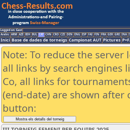
Logged on: Gast
Arabic
ARM
AZE
BIH
BUL
CAT
CHN
CRO
CZE
DEN
ENG
ESP
FAI
FIN
FRA
GER
GRE
INA
I
Inici
Base de dades de torneigs
Campionat AUT
Pictures
P+F
Note: To reduce the server 
all links by search engines
Co, all links for tournamen
(end-date) are shown after c
button:
III TORNEIG FEMENI PER EQUIPS 2025